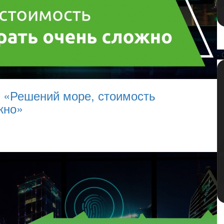
- 
): «Решений море, стоимость
жно»