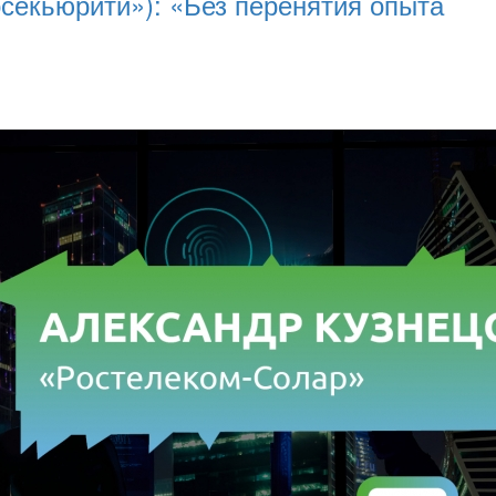
секьюрити»): «Без перенятия опыта