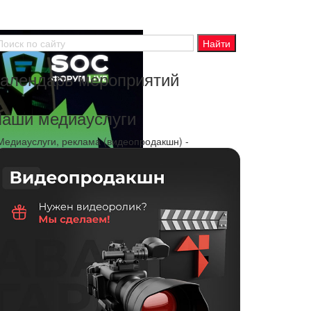
алендарь мероприятий
аши медиауслуги
 Медиауслуги, реклама (видеопродакшн) -