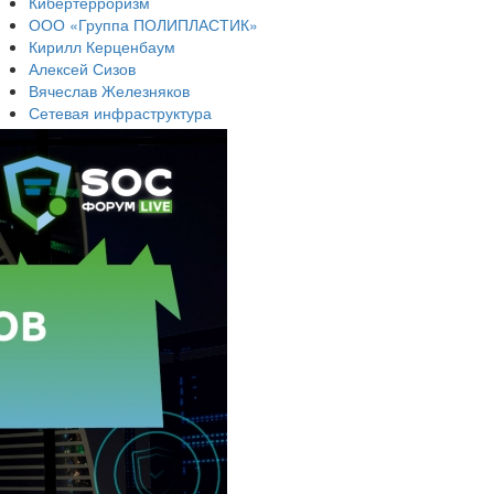
Кибертерроризм
ООО «Группа ПОЛИПЛАСТИК»
Кирилл Керценбаум
Алексей Сизов
Вячеслав Железняков
Сетевая инфраструктура