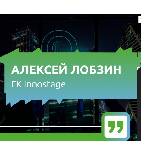
К
Н
-