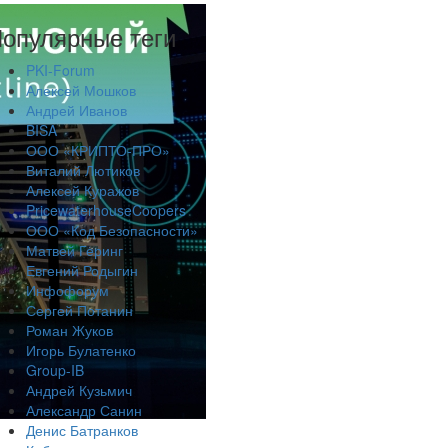
опулярные теги
PKI-Forum
Алексей Мошков
Андрей Иванов
BISA
ООО «КРИПТО-ПРО»
Виталий Лютиков
Алексей Куражов
PricewaterhouseCoopers
ООО «Код Безопасности»
Матвей Геринг
Евгений Родыгин
Инфофорум
Сергей Потанин
Роман Жуков
Игорь Булатенко
Group-IB
Андрей Кузьмич
Александр Санин
Денис Батранков