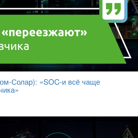
ком-Солар): «SOC-и всё чаще
зчика»