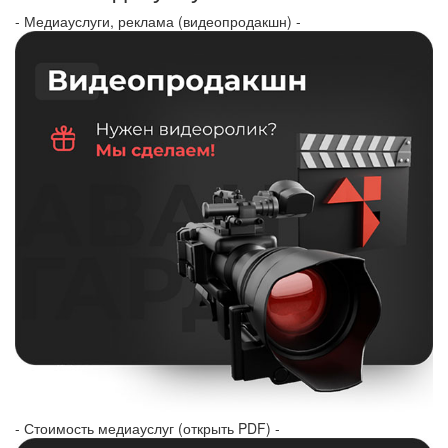
- Медиауслуги, реклама (видеопродакшн) -
- Стоимость медиауслуг (открыть PDF) -