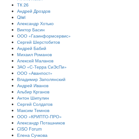
ТК 26
Андрей Дроздов
Qiwi
Александр Хотько
Виктор Басин
ООО «Газинформсервис»
Сергей Шерстобитов
Андрей Бабий
Михаил Романов
Алексей Маланов
ЗАО «С-Терра СиЭсПи»
ООО «Аванпост»
Владимир Заполянский
Андрей Иванов
Альбир Крганов
Антон Шипулин
Сергей Солдатов
Максим Темнов
ООО «КРИПТО-ПРО»
Александр Поташников
CISO Forum
Елена Сучкова