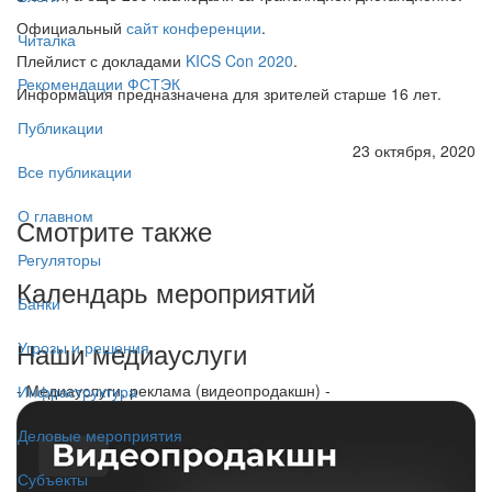
Официальный
сайт конференции
.
Читалка
Плейлист с докладами
KICS Con 2020
.
Рекомендации ФСТЭК
Информация предназначена для зрителей старше 16 лет.
Публикации
23 октября, 2020
Все публикации
О главном
Смотрите также
Регуляторы
Календарь мероприятий
Банки
Наши медиауслуги
Угрозы и решения
- Медиауслуги, реклама (видеопродакшн) -
Инфраструктура
Деловые мероприятия
Субъекты