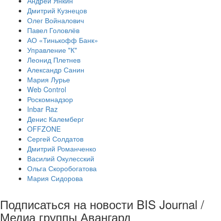
Андрей Янкин
Дмитрий Кузнецов
Олег Войналович
Павел Головлёв
АО «Тинькофф Банк»
Управление "К"
Леонид Плетнев
Александр Санин
Мария Лурье
Web Control
Роскомнадзор
Inbar Raz
Денис Калемберг
OFFZONE
Сергей Солдатов
Дмитрий Романченко
Василий Окулесский
Ольга Скоробогатова
Мария Сидорова
Подписаться на новости BIS Journal /
Медиа группы Авангард