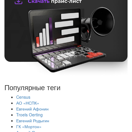
Популярные теги
Census
АО «НСПК»
Евгений Афонин
Troels Oerting
Евгений Родыгин
ГК «Мортон»