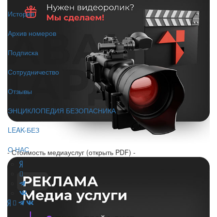
История
Архив номеров
Подписка
Сотрудничество
Отзывы
ЭНЦИКЛОПЕДИЯ БЕЗОПАСНИКА
LEAK-БЕЗ
О НАС
- Стоимость медиауслуг (открыть PDF) -