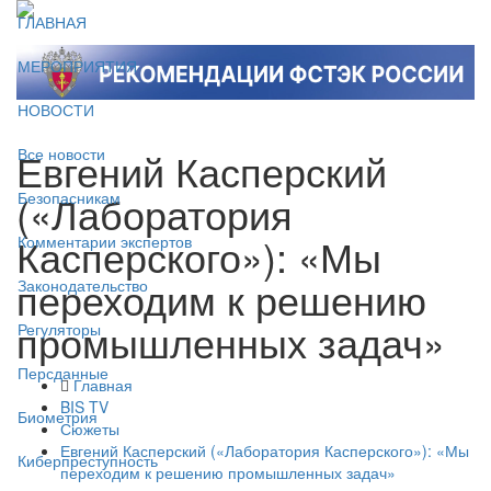
ГЛАВНАЯ
МЕРОПРИЯТИЯ
НОВОСТИ
Евгений Касперский
Все новости
(«Лаборатория
Безопасникам
Касперского»): «Мы
Комментарии экспертов
переходим к решению
Законодательство
промышленных задач»
Регуляторы
Персданные
Главная
BIS TV
Биометрия
Сюжеты
Евгений Касперский («Лаборатория Касперского»): «Мы
Киберпреступность
переходим к решению промышленных задач»