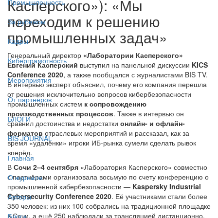
Касперского»): «Мы
Промышленность
переходим к решению
За рубежом
промышленных задач»
Кадры
Генеральный директор
«Лаборатории Касперского»
Киберграмотность
Евгений Касперский
выступил на панельной дискуссии
KICS
Conference 2020
, а также пообщался с журналистами BIS TV.
Мероприятия
В интервью эксперт объяснил, почему его компания перешла
от решения исключительно вопросов кибербезопасности
От партнёров
промышленных систем
к сопровождению
производственных процессов
. Также в интервью он
БЛОГИ
сравнил достоинства и недостатки
онлайн- и офлайн-
форматов
отраслевых мероприятий и рассказал, как за
BIS JOURNAL
время «удалёнки» игроки ИБ-рынка сумели сделать рывок
вперёд.
Главная
В
Сочи 2–4 сентября
«Лаборатория Касперского» совместно
с партнёрами организовала восьмую по счету конференцию о
О журнале
промышленной кибербезопасности —
Kaspersky Industrial
Cybersecurity Conference 2020
. Её участниками стали более
Авторы
350 человек: из них 100 собрались на традиционной площадке
в Сочи, а ещё 250 наблюдали за трансляцией дистанционно.
Блоги