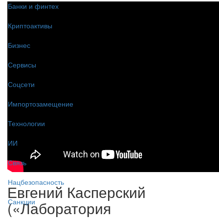
Банки и финтех
Криптоактивы
Бизнес
Сервисы
Соцсети
Импортозамещение
Технологии
ИИ
Связь
Нацбезопасность
Евгений Касперский
Санкции
(«Лаборатория