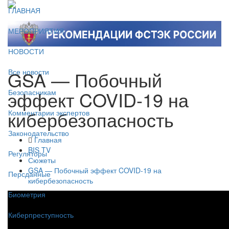
ГЛАВНАЯ
МЕРОПРИЯТИЯ
НОВОСТИ
GSA — Побочный
Все новости
эффект COVID-19 на
Безопасникам
кибербезопасность
Комментарии экспертов
Законодательство
Главная
BIS TV
Регуляторы
Сюжеты
GSA — Побочный эффект COVID-19 на
Персданные
кибербезопасность
Биометрия
Киберпреступность