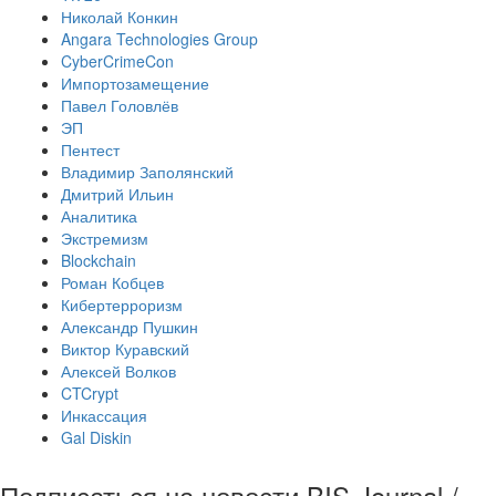
Николай Конкин
Angara Technologies Group
CyberCrimeCon
Импортозамещение
Павел Головлёв
ЭП
Пентест
Владимир Заполянский
Дмитрий Ильин
Аналитика
Экстремизм
Blockchain
Роман Кобцев
Кибертерроризм
Александр Пушкин
Виктор Куравский
Алексей Волков
CTCrypt
Инкассация
Gal Diskin
Подписаться на новости BIS Journal /