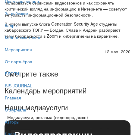
Промышленность
пользоваться сервисами видеозвонков и как сохранять
критический взгляд на информацию в Интернете — советуют
За рубежом
энтузиасты информационной безопасности.
В новом выпуске блога Generation Security Age студенты
Кадры
хабаровского ТОГУ — Богдан, Слава и Андрей разбирают
тему безопасности в Zoom и кибергигиены на карантине.
Киберграмотность
Мероприятия
12 мая, 2020
От партнёров
Смотрите также
БЛОГИ
BIS JOURNAL
Календарь мероприятий
Главная
Наши медиауслуги
О журнале
- Медиауслуги, реклама (видеопродакшн) -
Авторы
Блоги