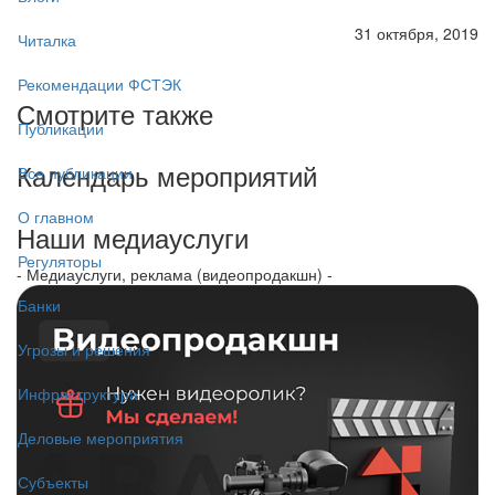
31 октября, 2019
Читалка
Рекомендации ФСТЭК
Смотрите также
Публикации
Календарь мероприятий
Все публикации
О главном
Наши медиауслуги
Регуляторы
- Медиауслуги, реклама (видеопродакшн) -
Банки
Угрозы и решения
Инфраструктура
Деловые мероприятия
Субъекты