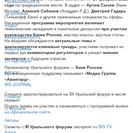
Промышленность
года
на традиционном месте. В кадре —
Артем Сычев
(Банк
России),
Алексей Сабанов
(Аладдин Р.Д.),
Дмитрий Гадарь
За рубежом
(Тинькофф Банк) и другие признанные специалисты сферы.
Насыщенная
программа мероприятия включает
Кадры
тематические заседания и панельные дискуссии
при участии
руководства Банка России
, мастер-классы, круглые столы.
Киберграмотность
На форуме обсуждаются
актуальные темы
и
анализируются ключевые тренды
, участники получают из
Мероприятия
первых рук
комментарии регуляторов
и узнают
мнения
экспертов
о будущем отрасли.
От партнёров
Организатор Уральского форума —
Банк России
.
БЛОГИ
Организационную поддержку оказывает
«Медиа Группа
«Авангард».
BIS JOURNAL
Спешите зарегистрироваться на XII Уральский форум в числе
Главная
первых!
Подать заявку на участие и ознакомиться с программой можно
О журнале
на официальном сайте.
Авторы
Сюжеты с
XI Уральского форума
смотрите
на BIS TV
.
Блоги