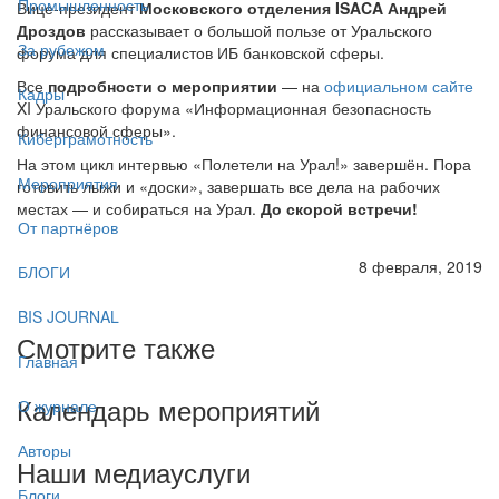
Промышленность
Вице-президент
Московского отделения ISACA Андрей
Дроздов
рассказывает о большой пользе от Уральского
За рубежом
форума для специалистов ИБ банковской сферы.
Все
подробности о мероприятии
— на
официальном сайте
Кадры
XI Уральского форума «Информационная безопасность
финансовой сферы».
Киберграмотность
На этом цикл интервью «Полетели на Урал!» завершён. Пора
Мероприятия
готовить лыжи и «доски», завершать все дела на рабочих
местах — и собираться на Урал.
До скорой встречи!
От партнёров
8 февраля, 2019
БЛОГИ
BIS JOURNAL
Смотрите также
Главная
Календарь мероприятий
О журнале
Авторы
Наши медиауслуги
Блоги