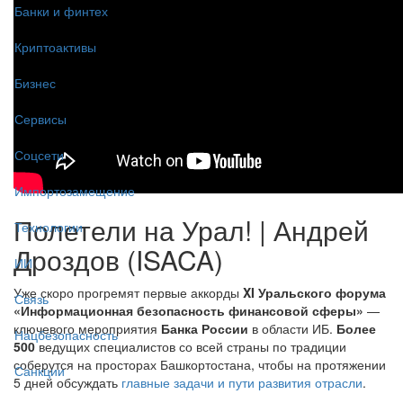
Банки и финтех
Криптоактивы
Бизнес
Сервисы
Соцсети
Импортозамещение
Полетели на Урал! | Андрей
Технологии
Дроздов (ISACA)
ИИ
Уже скоро прогремят первые аккорды
XI Уральского форума
Связь
«Информационная безопасность финансовой сферы»
—
ключевого мероприятия
Банка России
в области ИБ.
Более
Нацбезопасность
500
ведущих специалистов со всей страны по традиции
соберутся на просторах Башкортостана, чтобы на протяжении
Санкции
5 дней обсуждать
главные задачи и пути развития отрасли
.