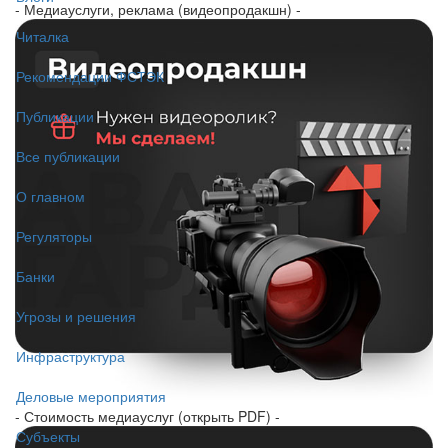
- Медиауслуги, реклама (видеопродакшн) -
Читалка
Рекомендации ФСТЭК
Публикации
Все публикации
О главном
Регуляторы
Банки
Угрозы и решения
Инфраструктура
Деловые мероприятия
- Стоимость медиауслуг (открыть PDF) -
Субъекты