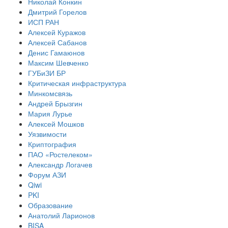
Николай Конкин
Дмитрий Горелов
ИСП РАН
Алексей Куражов
Алексей Сабанов
Денис Гамаюнов
Максим Шевченко
ГУБиЗИ БР
Критическая инфраструктура
Минкомсвязь
Андрей Брызгин
Мария Лурье
Алексей Мошков
Уязвимости
Криптография
ПАО «Ростелеком»
Александр Логачев
Форум АЗИ
Qiwi
PKI
Образование
Анатолий Ларионов
BISA