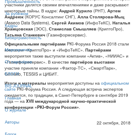
Промышленность
участники делятся своими впечатлениями и даже раскрывают
некоторые тайны. В кадре:
Андрей Курило
(РНТ),
Артем
За рубежом
Андреюк
(КОРУС Консалтинг СНГ),
Алла Столярова-Мыц
(Asseco Data Systems),
Сергей Акимов
(ИнфоТеКС),
Наталья
Кадры
Храмцовская
(ЭОС),
Станислав Смышляев
(КриптоПро),
Татьяна Станкевич
(Газинформсервис).
Киберграмотность
Официальными партнёрами
PKI-Форума Россия 2018 стали
Мероприятия
компании «КриптоПро» и «ИнфоТеКС».
Партнёрами
мероприятия также выступили компании «Актив», «НИИАС» и
От партнёров
«Газинформсервис». В качестве
партнёров выставки
участие приняли компании «Фактор-ТС», «СмартПарк»,
БЛОГИ
Gemalto, TESSIS и ЦИБИТ.
Итоги и материалы
мероприятия доступны на
официальном
BIS JOURNAL
сайте
PKI-Форума Россия. А следующая встреча экспертов
ожидается, по традиции, в Санкт-Петербурге в сентябре 2019
Главная
года — на
XVII международной научно-практической
конференции «PKI-Форум Россия»
.
О журнале
Авторы
22 октября, 2018
Блоги