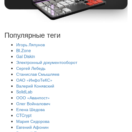
Популярные теги
Игорь Ляпунов
BI.Zone
Gal Diskin
Электронный документооборот
Сергей Лебедь
Станислав Смышляев
ОАО «ИнфоТеКС»
Валерий Конявский
SolidLab
ООО «Аванпост»
Олег Войналович
Елена Шедова
CTCrypt
Мария Сидорова
Евгений Афонин