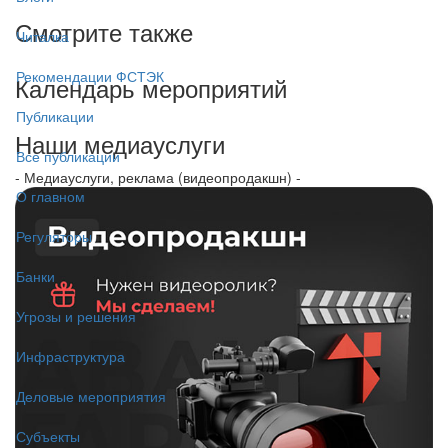
Смотрите также
Читалка
Рекомендации ФСТЭК
Календарь мероприятий
Публикации
Наши медиауслуги
Все публикации
- Медиауслуги, реклама (видеопродакшн) -
О главном
Регуляторы
Банки
Угрозы и решения
Инфраструктура
Деловые мероприятия
Субъекты