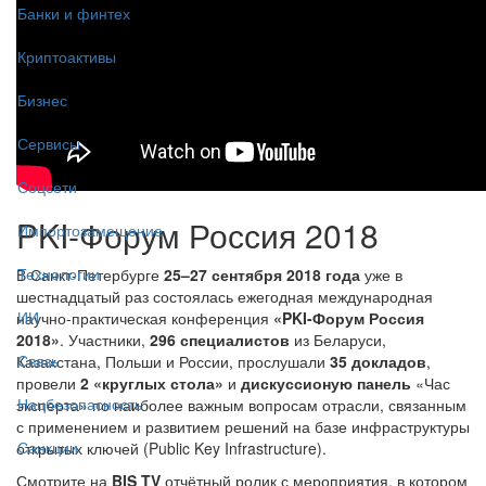
Банки и финтех
Криптоактивы
Бизнес
Сервисы
Соцсети
PKI-Форум Россия 2018
Импортозамещение
Технологии
В Санкт-Петербурге
25–27 сентября 2018 года
уже в
шестнадцатый раз состоялась ежегодная международная
ИИ
научно-практическая конференция
«PKI-Форум Россия
2018»
. Участники,
296 специалистов
из Беларуси,
Связь
Казахстана, Польши и России, прослушали
35 докладов
,
провели
2 «круглых стола»
и
дискуссионую панель
«Час
Нацбезопасность
эксперта» по наиболее важным вопросам отрасли, связанным
с применением и развитием решений на базе инфраструктуры
Санкции
открытых ключей (Public Key Infrastructure).
Смотрите на
BIS TV
отчётный ролик с мероприятия, в котором