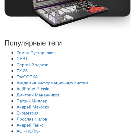
Популярные теги
Роман Пустарнаков
CERT
Сергей Ходаков
ТК 26
ГосСОПКА
Академия информационных систем
AntiFraud Russia
Дмитрий Мананников
Патрик Миллер
Андрей Макоско
Биометрия
Ярослав Нилов
Андрей Гайко
АО «НСПК»