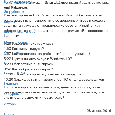
Промышленность
Гость пилотного выпуска —
Илья Шабанов
, главный редактор портала
Anti-Malware.ru
.
За рубежом
В новом проекте BIS TV эксперты в области безопасности
раскрывают всю подноготную современных угроз и средств
Кадры
защиты, а также дают практические советы. Узнайте, как
обеспечить свою безопасность в программе «Безопасность с
Киберграмотность
Царевым».
Мероприятия
0:20 Какой антивирус лучше?
1:50 Как пишут вирусы?
От партнёров
3:57 Как организована работа киберпреступников?
5:22 Нужен ли антивирус в Windows 10?
БЛОГИ
8:23 Бесплатные антивирусы
9:52 Как выбрать антивирус?
BIS JOURNAL
11:43 Лукавство производителей антивирусов
13:20 Защищает ли антивирусное ПО от шифровальщиков
Главная
Пишите вопросы в комментарии, делитесь и обсуждайте.
Также предлагайте новые темы для рассмотрения и ждите
О журнале
следующие выпуски и новых гостей!
Авторы
28 июня, 2016
Блоги