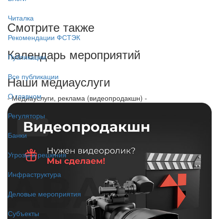
Читалка
Смотрите также
Рекомендации ФСТЭК
Календарь мероприятий
Публикации
Все публикации
Наши медиауслуги
О главном
- Медиауслуги, реклама (видеопродакшн) -
Регуляторы
Банки
Угрозы и решения
Инфраструктура
Деловые мероприятия
Субъекты