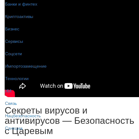
Банки и финтех
Криптоактивы
Бизнес
Сервисы
Соцсети
Импортозамещение
Технологии
ИИ
Связь
Секреты вирусов и
Нацбезопасность
антивирусов — Безопасность
с Царевым
Санкции