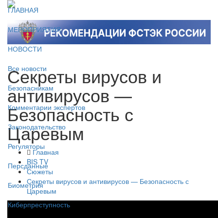
ГЛАВНАЯ
МЕРОПРИЯТИЯ
НОВОСТИ
Секреты вирусов и
Все новости
антивирусов —
Безопасникам
Безопасность с
Комментарии экспертов
Царевым
Законодательство
Регуляторы
Главная
BIS TV
Персданные
Сюжеты
Секреты вирусов и антивирусов — Безопасность с
Биометрия
Царевым
Киберпреступность