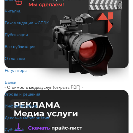
Читалка
Рекомендации ФСТЭК
Публикации
Все публикации
О главном
Регуляторы
Банки
- Стоимость медиауслуг (открыть PDF) -
Угрозы и решения
Инфраструктура
Деловые мероприятия
Субъекты