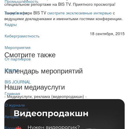
Промышленность
специальном репортаже на BIS TV. Приятного просмотра!
Также в эфире BIS TV
смотрите эксклюзивные интервью
с
За рубежом
ведущими докладчиками и именитыми гостями конференции.
Кадры
18 сентября, 2015
Киберграмотность
Мероприятия
Смотрите также
От партнёров
Календарь мероприятий
БЛОГИ
BIS JOURNAL
Наши медиауслуги
Главная
- Медиауслуги, реклама (видеопродакшн) -
О журнале
Авторы
Блоги