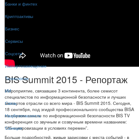
Банки и финтех
Криптоактивы
Бизнес
Сервисы
Соцсети
Импортозамещение
BIS Summit 2015 - Репортаж
Технологии
Мероприятие, связавшее 3 континента, более семисот
ИИ
специалистов по информационной безопасности и лучших
экспертов отрасли со всего мира - BIS Summit 2015. Сегодня,
Связь
18 сентября, под эгидой профессионального сообщества BISA
на первом канале по информационной безопасности BIS TV
Нацбезопасность
конференция со звучным и созвучным времени названием:
“ИБ-импровизации в условиях перемен”.
Санкции
Больше подробностей, живые зарисовки с места событий - в