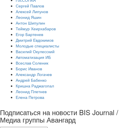
ГосСОПКА
Сергей Павлов
Алексей Липунов
Леонид Яшин
Антон Шипулин
Теймур Хеирхабаров
Егор Бартенев
Дмитрий Евдокимов
Молодые специалисты
Василий Окулесский
Автоматизация ИБ
Всеслав Соленик
Борис Иванов
Александр Логачев
Андрей Бабенко
Кришна Раджагопал
Леонид Плетнев
Елена Петрова
Подписаться на новости BIS Journal /
Медиа группы Авангард