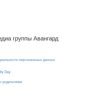
Медиа группы Авангард
циальности персональных данных
ty Day
ко родителями