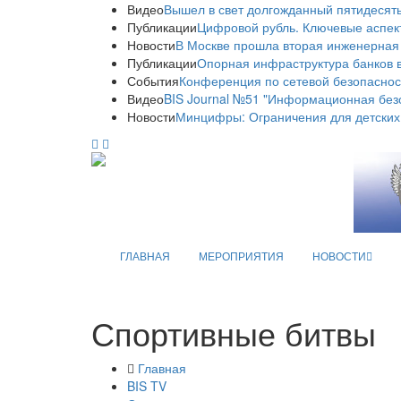
Видео
Вышел в свет долгожданный пятидесяты
Публикации
Цифровой рубль. Ключевые аспек
Новости
В Москве прошла вторая инженерная
Публикации
Опорная инфраструктура банков в
События
Конференция по сетевой безопаснос
Видео
BIS Journal №51 "Информационная без
Новости
Минцифры: Ограничения для детских
ГЛАВНАЯ
МЕРОПРИЯТИЯ
НОВОСТИ
Спортивные битвы
Главная
BIS TV