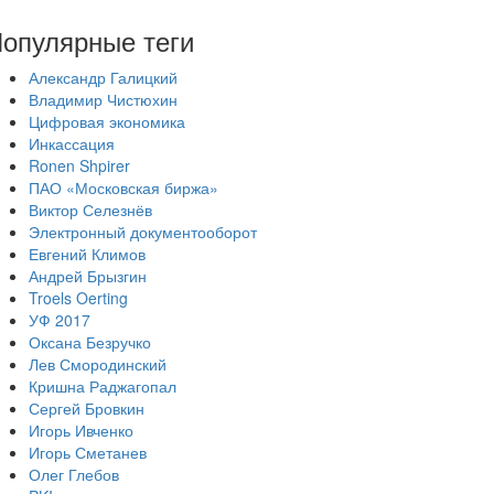
опулярные теги
Александр Галицкий
Владимир Чистюхин
Цифровая экономика
Инкассация
Ronen Shpirer
ПАО «Московская биржа»
Виктор Селезнёв
Электронный документооборот
Евгений Климов
Андрей Брызгин
Troels Oerting
УФ 2017
Оксана Безручко
Лев Смородинский
Кришна Раджагопал
Сергей Бровкин
Игорь Ивченко
Игорь Сметанев
Олег Глебов