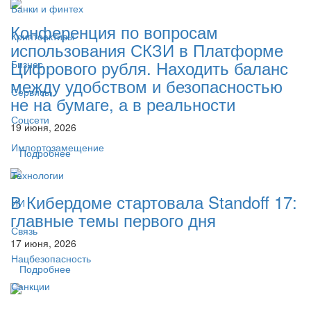
Банки и финтех
Конференция по вопросам
Криптоактивы
использования СКЗИ в Платформе
Цифрового рубля. Находить баланс
Бизнес
между удобством и безопасностью
Сервисы
не на бумаге, а в реальности
Соцсети
19 июня, 2026
Импортозамещение
Подробнее
Технологии
В Кибердоме стартовала Standoff 17:
ИИ
главные темы первого дня
Связь
17 июня, 2026
Нацбезопасность
Подробнее
Санкции