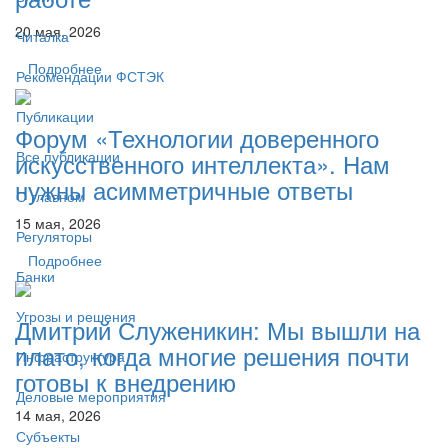
20 мая, 2026
Читалка
Подробнее
Рекомендации ФСТЭК
Публикации
Форум «Технологии доверенного
искусственного интеллекта». Нам
Все публикации
нужны асимметричные ответы
О главном
15 мая, 2026
Регуляторы
Подробнее
Банки
Угрозы и решения
Дмитрий Служеникин: Мы вышли на
плато, когда многие решения почти
Инфраструктура
готовы к внедрению
Деловые мероприятия
14 мая, 2026
Субъекты