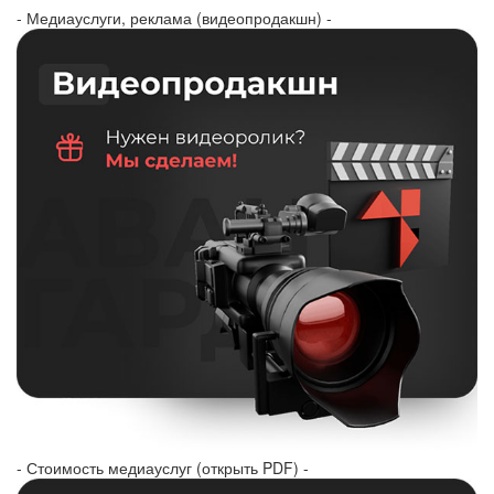
- Медиауслуги, реклама (видеопродакшн) -
- Стоимость медиауслуг (открыть PDF) -