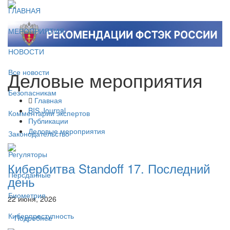
ГЛАВНАЯ
МЕРОПРИЯТИЯ
НОВОСТИ
Деловые мероприятия
Все новости
Безопасникам
Главная
BIS Journal
Комментарии экспертов
Публикации
Деловые мероприятия
Законодательство
Регуляторы
Кибербитва Standoff 17. Последний
Персданные
день
Биометрия
22 июня, 2026
Киберпреступность
Подробнее