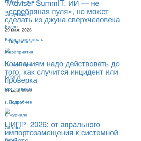
TAdviser SummIT. ИИ — не
Промышленность
«серебряная пуля», но может
За рубежом
сделать из джуна сверхчеловека
Кадры
29 мая, 2026
Киберграмотность
Подробнее
Мероприятия
Компаниям надо действовать до
От партнёров
того, как случится инцидент или
БЛОГИ
проверка
BIS JOURNAL
21 мая, 2026
Подробнее
Главная
О журнале
ЦИПР–2026: от аврального
Авторы
импортозамещения к системной
работе
Блоги