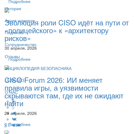
Подробнее
История
Эволюция роли CISO идёт на пути от
Архив номеров
«полицейского» к «архитектору
Подписка
рисков»
Сотрудничество
30 апреля, 2026
Отзывы
Подробнее
ЭНЦИКЛОПЕДИЯ БЕЗОПАСНИКА
CISO Forum 2026: ИИ меняет
LEAK-БЕЗ
правила игры, а уязвимости
О НАС
скрываются там, где их не ожидают
найти
29 апреля, 2026
Подробнее