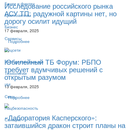
Банки и финтех
Исследование российского рынка
АСУ ТП: радужной картины нет, но
Криптоактивы
дорогу осилит идущий
Бизнес
17 февраля, 2025
Сервисы
Подробнее
Соцсети
Юбилейный ТБ Форум: РБПО
Импортозамещение
требует вдумчивых решений с
Технологии
открытым разумом
ИИ
13 февраля, 2025
Связь
Подробнее
Нацбезопасность
«Лаборатория Касперского»:
Санкции
затаившийся дракон строит планы на