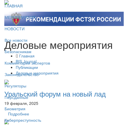
ГЛАВНАЯ
МЕРОПРИЯТИЯ
НОВОСТИ
Деловые мероприятия
Все новости
Безопасникам
Главная
BIS Journal
Комментарии экспертов
Публикации
Деловые мероприятия
Законодательство
Регуляторы
Уральский форум на новый лад
Персданные
19 февраля, 2025
Биометрия
Подробнее
Киберпреступность