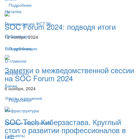
Подробнее
Читалка
Рекомендации ФСТЭК
SOC Forum 2024: подводя итоги
Публикации
12 ноября, 2024
Подробнее
Все публикации
О главном
Заметки о межведомственной сессии
Регуляторы
на SOC Forum 2024
Банки
6 ноября, 2024
Угрозы и решения
Подробнее
Инфраструктура
SOC Tech Киберзастава. Круглый
Деловые мероприятия
стол о развитии профессионалов в
Субъекты
ИБ