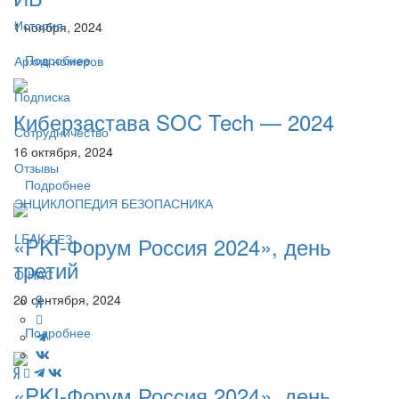
История
1 ноября, 2024
Подробнее
Архив номеров
Подписка
Киберзастава SOC Tech — 2024
Сотрудничество
16 октября, 2024
Отзывы
Подробнее
ЭНЦИКЛОПЕДИЯ БЕЗОПАСНИКА
LEAK-БЕЗ
«PKI-Форум Россия 2024», день
третий
О НАС
20 сентября, 2024
Подробнее
«PKI-Форум Россия 2024», день