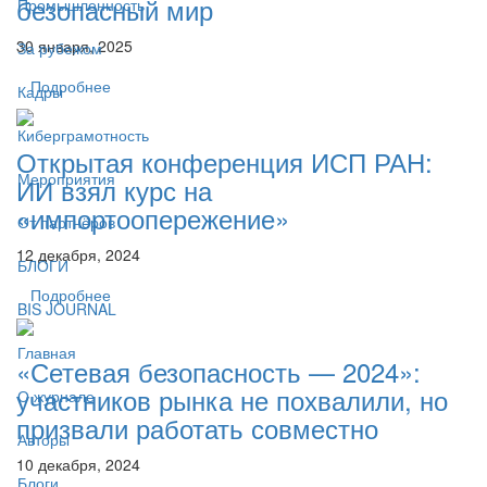
безопасный мир
Промышленность
30 января, 2025
За рубежом
Подробнее
Кадры
Киберграмотность
Открытая конференция ИСП РАН:
Мероприятия
ИИ взял курс на
«импортоопережение»
От партнёров
12 декабря, 2024
БЛОГИ
Подробнее
BIS JOURNAL
Главная
«Сетевая безопасность — 2024»:
участников рынка не похвалили, но
О журнале
призвали работать совместно
Авторы
10 декабря, 2024
Блоги