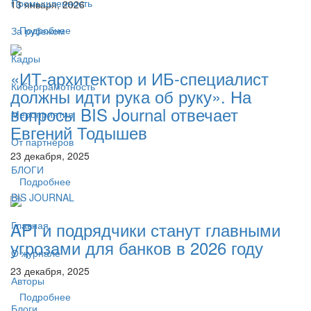
Промышленность
13 января, 2026
Подробнее
За рубежом
Кадры
«ИТ-архитектор и ИБ-специалист
Киберграмотность
должны идти рука об руку». На
вопросы BIS Journal отвечает
Мероприятия
Евгений Тодышев
От партнёров
23 декабря, 2025
БЛОГИ
Подробнее
BIS JOURNAL
API и подрядчики станут главными
Главная
угрозами для банков в 2026 году
О журнале
23 декабря, 2025
Авторы
Подробнее
Блоги