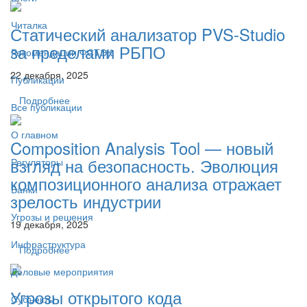
Читалка
Статический анализатор PVS-Studio
за пределами РБПО
Рекомендации ФСТЭК
22 декабря, 2025
Публикации
Подробнее
Все публикации
О главном
Composition Analysis Tool — новый
взгляд на безопасность. Эволюция
Регуляторы
композиционного анализа отражает
Банки
зрелость индустрии
Угрозы и решения
19 декабря, 2025
Инфраструктура
Подробнее
Деловые мероприятия
Угрозы открытого кода
Субъекты