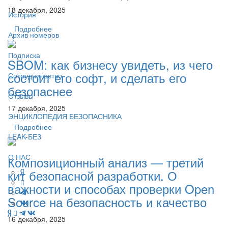
18 декабря, 2025
История
Подробнее
Архив номеров
Подписка
SBOM: как бизнесу увидеть, из чего
состоит его софт, и сделать его
Сотрудничество
безопаснее
Отзывы
17 декабря, 2025
ЭНЦИКЛОПЕДИЯ БЕЗОПАСНИКА
Подробнее
LEAK-БЕЗ
О НАС
Композиционный анализ — третий
кит безопасной разработки. О
важности и способах проверки Open
Source на безопасность и качество
16 декабря, 2025