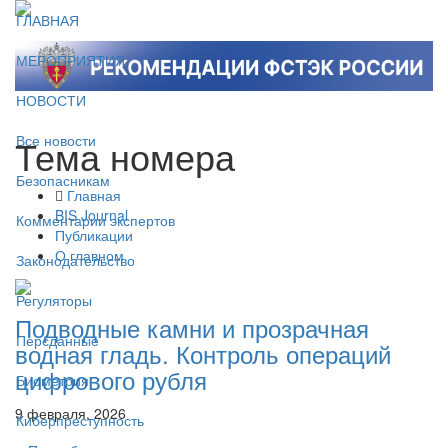
ГЛАВНАЯ
МЕРОПРИЯТИЯ
НОВОСТИ
Тема номера
Все новости
Безопасникам
Главная
BIS Journal
Комментарии экспертов
Публикации
О главном
Законодательство
Регуляторы
Подводные камни и прозрачная
Персданные
водная гладь. Контроль операций
цифрового рубля
Биометрия
9 февраля, 2026
Киберпреступность