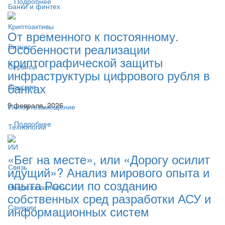
Подробнее
Банки и финтех
Криптоактивы
От временного к постоянному.
Особенности реализации
Бизнес
криптографической защиты
Сервисы
инфраструктуры цифрового рубля в
банках
Соцсети
9 февраля, 2026
Импортозамещение
Подробнее
Технологии
ИИ
«Бег на месте», или «Дорогу осилит
Связь
идущий»? Анализ мирового опыта и
опыта России по созданию
Нацбезопасность
собственных сред разработки АСУ и
Санкции
информационных систем