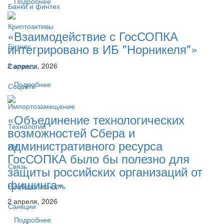
Подробнее
Банки и финтех
Криптоактивы
«Взаимодействие с ГосСОПКА
интегрировано в ИБ "Норникеля"»
Бизнес
2 апреля, 2026
Сервисы
Подробнее
Соцсети
Импортозамещение
«Объединение технологических
Технологии
возможностей Сбера и
административного ресурса
ИИ
ГосСОПКА было бы полезно для
Связь
защиты российских организаций от
фишинга»
Нацбезопасность
2 апреля, 2026
Санкции
Подробнее