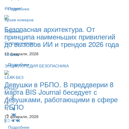
История
Подробнее
Архив номеров
Безопасная архитектура. От
Подписка
принципа наименьших привилегий
до вызовов ИИ и трендов 2026 года
Сотрудничество
12 февраля, 2026
Отзывы
Подробнее
ЭНЦИКЛОПЕДИЯ БЕЗОПАСНИКА
LEAK-БЕЗ
Девушки в РБПО. В преддверии 8
О НАС
марта BIS Journal беседует с
девушками, работающими в сфере
РБПО
12 февраля, 2026
Подробнее