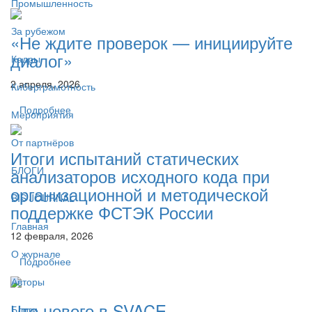
Промышленность
За рубежом
«Не ждите проверок — инициируйте
диалог»
Кадры
2 апреля, 2026
Киберграмотность
Подробнее
Мероприятия
От партнёров
Итоги испытаний статических
БЛОГИ
анализаторов исходного кода при
организационной и методической
BIS JOURNAL
поддержке ФСТЭК России
Главная
12 февраля, 2026
О журнале
Подробнее
Авторы
Что нового в SVACE
Блоги