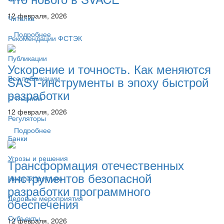
12 февраля, 2026
Читалка
Подробнее
Рекомендации ФСТЭК
Публикации
Ускорение и точность. Как меняются
SAST-инструменты в эпоху быстрой
Все публикации
разработки
О главном
12 февраля, 2026
Регуляторы
Подробнее
Банки
Угрозы и решения
Трансформация отечественных
инструментов безопасной
Инфраструктура
разработки программного
Деловые мероприятия
обеспечения
Субъекты
12 февраля, 2026