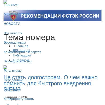
ГЛАВНАЯ
МЕРОПРИЯТИЯ
НОВОСТИ
Тема номера
Все новости
Безопасникам
Главная
BIS Journal
Комментарии экспертов
Публикации
О главном
Законодательство
Регуляторы
Не стать долгостроем. О чём важно
Персданные
помнить для быстрого внедрения
SIEM?
Биометрия
6 апреля, 2026
Киберпреступность