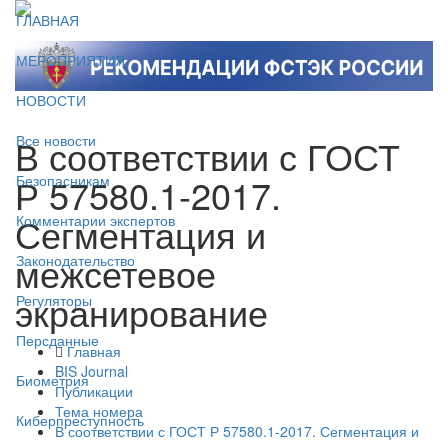
ГЛАВНАЯ
МЕРОПРИЯТИЯ
НОВОСТИ
В соответствии с ГОСТ
Все новости
Р 57580.1-2017.
Безопасникам
Сегментация и
Комментарии экспертов
межсетевое
Законодательство
экранирование
Регуляторы
Персданные
Главная
BIS Journal
Биометрия
Публикации
Тема номера
Киберпреступность
В соответствии с ГОСТ Р 57580.1-2017. Сегментация и