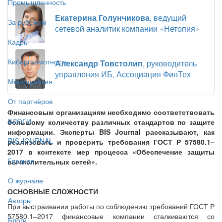
Промышленность
Екатерина Голунчикова
, ведущий
За рубежом
сетевой аналитик компании «Нетопия»
Кадры
Киберграмотность
Александр Товстолип
, руководитель
управления ИБ, Ассоциация ФинТех
Мероприятия
От партнёров
Финансовым организациям необходимо соответствовать
БЛОГИ
большому количеству различных стандартов по защите
информации. Эксперты BIS Journal рассказывают, как
BIS JOURNAL
реализовать и проверить требования ГОСТ Р 57580.1–
2017 в контексте мер процесса «Обеспечение защиты
Главная
вычислительных сетей».
О журнале
ОСНОВНЫЕ СЛОЖНОСТИ
Авторы
При выстраивании работы по соблюдению требований ГОСТ Р
57580.1–2017 финансовые компании сталкиваются со
Блоги