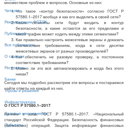
множеством проблем и вопросов. Основные из них:
Читалка
Что такое «контур безопасности» согласно ГОСТ Р
57580.1–2017 вообще и как его выделить в своей сети?
Рекомендации ФСТЭК
Какие сегменты сети будут входить в контур
безопасности, а какие остаются за его пределами и
Публикации
какой трафик может ходить между этими сегментами?
Как правильно настроить межсетевые экраны и доказать
Все публикации
соответствие требованиям, когда в сети десятки
межсетевых экранов от разных производителей?
О главном
Как обеспечить не разовую проверку, а постоянное
соответствие требованиям?
Регуляторы
Можно ли это всё автоматизировать и когда без этого
никак?
Банки
Сегодня мы подробно рассмотрим эти вопросы и постараемся
найти ответы на каждый из них.
Угрозы и решения
Инфраструктура
О ГОСТ Р 57580.1–2017
Деловые мероприятия
Начнём с азов. ГОСТ Р 57580.1–2017. «Национальный
стандарт Российской Федерации. Безопасность финансовых
Субъекты
(банковских) операций. Защита информации финансовых