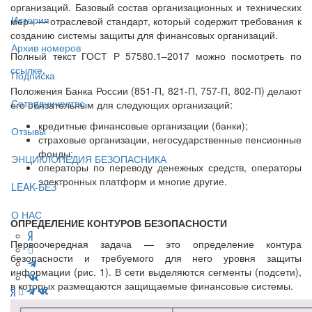
организаций. Базовый состав организационных и технических
История
мер» — отраслевой стандарт, который содержит требования к
созданию системы защиты для финансовых организаций.
Архив номеров
Полный текст ГОСТ Р 57580.1–2017 можно посмотреть по
ссылке
.
Подписка
Положения Банка России (851-П, 821-П, 757-П, 802-П) делают
Сотрудничество
его обязательным для следующих организаций:
кредитные финансовые организации (банки);
Отзывы
страховые организации, негосударственные пенсионные
фонды;
ЭНЦИКЛОПЕДИЯ БЕЗОПАСНИКА
операторы по переводу денежных средств, операторы
электронных платформ и многие другие.
LEAK-БЕЗ
О НАС
ОПРЕДЕЛЕНИЕ КОНТУРОВ БЕЗОПАСНОСТИ
Первоочередная задача — это определение контура
безопасности и требуемого для него уровня защиты
информации (рис. 1). В сети выделяются сегменты (подсети),
в которых размещаются защищаемые финансовые системы.