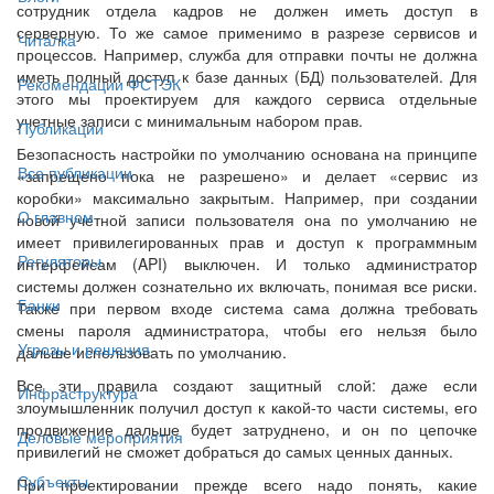
сотрудник отдела кадров не должен иметь доступ в
серверную. То же самое применимо в разрезе сервисов и
Читалка
процессов. Например, служба для отправки почты не должна
иметь полный доступ к базе данных (БД) пользователей. Для
Рекомендации ФСТЭК
этого мы проектируем для каждого сервиса отдельные
учетные записи с минимальным набором прав.
Публикации
Безопасность настройки по умолчанию основана на принципе
Все публикации
«запрещено пока не разрешено» и делает «сервис из
коробки» максимально закрытым. Например, при создании
О главном
новой учетной записи пользователя она по умолчанию не
имеет привилегированных прав и доступ к программным
Регуляторы
интерфейсам (API) выключен. И только администратор
системы должен сознательно их включать, понимая все риски.
Банки
Также при первом входе система сама должна требовать
смены пароля администратора, чтобы его нельзя было
Угрозы и решения
дальше использовать по умолчанию.
Все эти правила создают защитный слой: даже если
Инфраструктура
злоумышленник получил доступ к какой-то части системы, его
продвижение дальше будет затруднено, и он по цепочке
Деловые мероприятия
привилегий не сможет добраться до самых ценных данных.
Субъекты
При проектировании прежде всего надо понять, какие