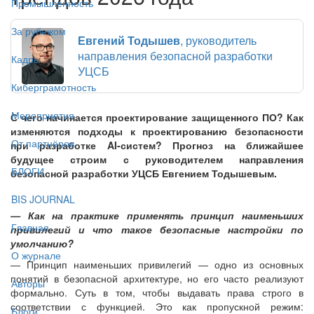
Промышленность
За рубежом
Евгений Тодышев
, руководитель
направления безопасной разработки
Кадры
УЦСБ
Киберграмотность
Мероприятия
С чего начинается проектирование защищенного ПО? Как
изменяются подходы к проектированию безопасности
От партнёров
при разработке AI-систем? Прогноз на ближайшее
будущее строим с руководителем направления
БЛОГИ
безопасной разработки УЦСБ Евгением Тодышевым.
BIS JOURNAL
— Как на практике применять принцип наименьших
Главная
привилегий и что такое безопасные настройки по
умолчанию?
О журнале
— Принцип наименьших привилегий — одно из основных
понятий в безопасной архитектуре, но его часто реализуют
Авторы
формально. Суть в том, чтобы выдавать права строго в
соответствии с функцией. Это как пропускной режим:
Блоги