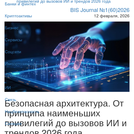
привилегий до вызовов ИИ и трендов 2026 года
Банки и финтех
BIS Journal №1(60)2026
12 февраля, 2026
Криптоактивы
Бизнес
Сервисы
Соцсети
Импортозамещение
Технологии
ИИ
Безопасная архитектура. От
Связь
принципа наименьших
Нацбезопасность
привилегий до вызовов ИИ и
Санкции
трендов 2026 года