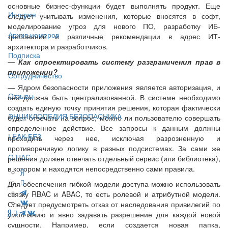
основные бизнес-функции будет выполнять продукт. Еще
История
следует учитывать изменения, которые вносятся в софт,
моделирование угроз для нового ПО, разработку ИБ-
Архив номеров
требований и различные рекомендации в адрес ИТ-
архитектора и разработчиков.
Подписка
— Как спроектировать систему разграничения прав в
приложении?
Сотрудничество
— Ядром безопасности приложения является авторизация, и
Отзывы
она должна быть централизованной. В системе необходимо
создать единую точку принятия решения, которая фактически
ЭНЦИКЛОПЕДИЯ БЕЗОПАСНИКА
будет отвечать на вопрос, можно ли пользователю совершать
определенное действие. Все запросы к данным должны
LEAK-БЕЗ
проходить через нее, исключая разрозненную и
противоречивую логику в разных подсистемах. За сами же
О НАС
решения должен отвечать отдельный сервис (или библиотека),
в котором и находятся непосредственно сами правила.
Для обеспечения гибкой модели доступа можно использовать
связку RBAC и ABAC, то есть ролевой и атрибутной модели.
Следует предусмотреть отказ от наследования привилегий по
умолчанию и явно задавать разрешение для каждой новой
сущности. Например, если создается новая папка,