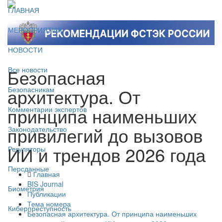
ГЛАВНАЯ
МЕРОПРИЯТИЯ
НОВОСТИ
Безопасная
Все новости
архитектура. От
Безопасникам
принципа наименьших
Комментарии экспертов
привилегий до вызовов
Законодательство
ИИ и трендов 2026 года
Регуляторы
Персданные
Главная
BIS Journal
Биометрия
Публикации
Тема номера
Киберпреступность
Безопасная архитектура. От принципа наименьших