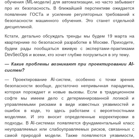
обучения (ML-модели) для автоматизации, но часто забывают
про их безопасность. В ближайшей перспективе ожидается
появление ГОСТа и усиление регуляторных требований к
безопасности машинного обучения. Это станет отдельной
дисциплиной.
Кстати, детально обсуждать тренды мы будем 19 марта на
квартирнике по безопасной разработке в Москве. Приходите,
будем рады пообщаться вживую с экспертами-практиками
DevSecOps и всеми, кто хочет глубже погрузиться в эту тему.
— Какие проблемы возникают при проектировании AI-
систем?
— Проектирование AI-систем, особенно с точки зрения
безопасности вообще, достаточно непривычная парадигма,
которая порождает и новые вызовы. Если в традиционном
софте мы имеем дело с детерминированной логикой и
управляемыми рисками в виде известных уязвимостей и
ошибок в коде, то здесь работаем с вероятностными
моделями. И это вносит определенные корректировки в
подходы. В AI-системах появляется фундаментальный класс
неуправляемых или слабоуправляемых рисков, связанных с
самой природой модели. Также появляются уязвимости,