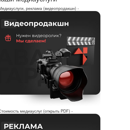
 Медиауслуги, реклама (видеопродакшн) -
Стоимость медиауслуг (открыть PDF) -