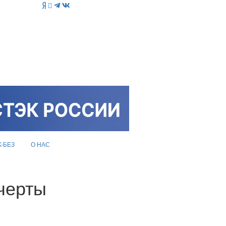
K-БЕЗ
О НАС
черты