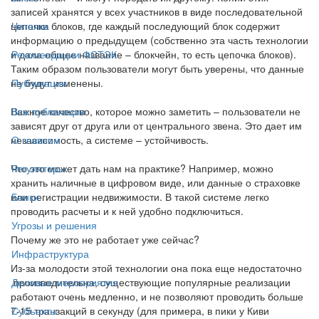
записей хранятся у всех участников в виде последовательной
цепочки блоков, где каждый последующий блок содержит
Читалка
информацию о предыдущем (собственно эта часть технологии
и дала общее название – блокчейн, то есть цепочка блоков).
Рекомендации ФСТЭК
Таким образом пользователи могут быть уверены, что данные
не будут изменены.
Публикации
Важное качество, которое можно заметить – пользователи не
Все публикации
зависят друг от друга или от центрального звена. Это дает им
независимость, а системе – устойчивость.
О главном
Что это может дать нам на практике? Например, можно
Регуляторы
хранить наличные в цифровом виде, или данные о страховке
или регистрации недвижимости. В такой системе легко
Банки
проводить расчеты и к ней удобно подключиться.
Угрозы и решения
Почему же это не работает уже сейчас?
Инфраструктура
Из-за молодости этой технологии она пока еще недостаточно
производительна, существующие популярные реализации
Деловые мероприятия
работают очень медленно, и не позволяют проводить больше
7-15 транзакций в секунду (для примера, в пики у Киви
Субъекты