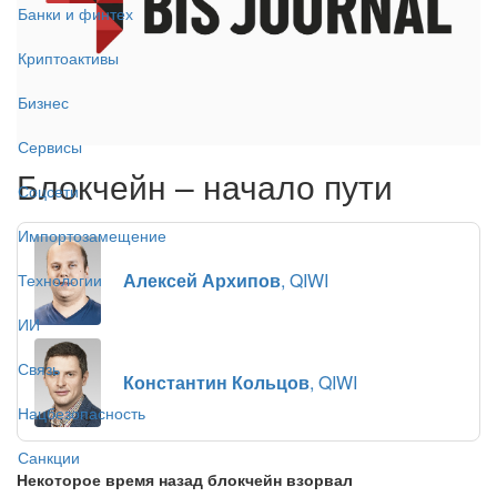
Банки и финтех
Криптоактивы
Бизнес
Сервисы
Блокчейн – начало пути
Соцсети
Импортозамещение
Алексей Архипов
, QIWI
Технологии
ИИ
Связь
Константин Кольцов
, QIWI
Нацбезопасность
Санкции
Некоторое время назад блокчейн взорвал