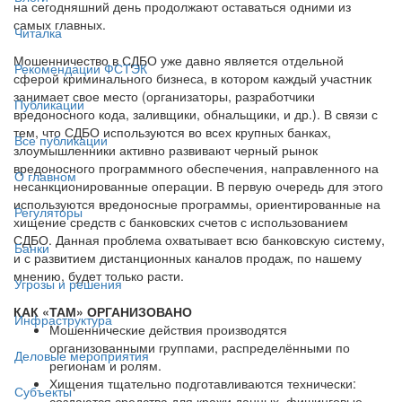
на сегодняшний день продолжают оставаться одними из
самых главных.
Читалка
Мошенничество в СДБО уже давно является отдельной
Рекомендации ФСТЭК
сферой криминального бизнеса, в котором каждый участник
занимает свое место (организаторы, разработчики
Публикации
вредоносного кода, заливщики, обнальщики, и др.). В связи с
тем, что СДБО используются во всех крупных банках,
Все публикации
злоумышленники активно развивают черный рынок
вредоносного программного обеспечения, направленного на
О главном
несанкционированные операции. В первую очередь для этого
используются вредоносные программы, ориентированные на
Регуляторы
хищение средств с банковских счетов с использованием
СДБО. Данная проблема охватывает всю банковскую систему,
Банки
и с развитием дистанционных каналов продаж, по нашему
мнению, будет только расти.
Угрозы и решения
КАК «ТАМ» ОРГАНИЗОВАНО
Инфраструктура
Мошеннические действия производятся
организованными группами, распределёнными по
Деловые мероприятия
регионам и ролям.
Хищения тщательно подготавливаются технически:
Субъекты
создаются средства для кражи данных, фишинговые