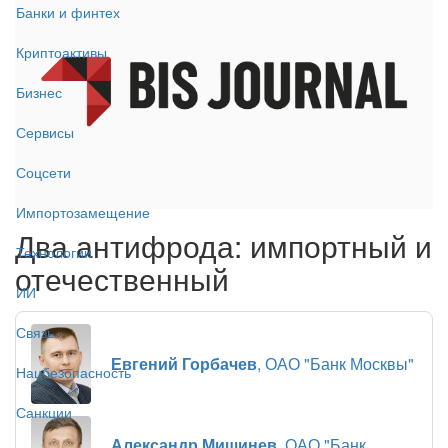
Банки и финтех
Криптоактивы
Бизнес
Сервисы
Соцсети
Импортозамещение
Два антифрода: импортный и
Технологии
отечественный
ИИ
Связь
Евгений Горбачев
, ОАО "Банк Москвы"
Нацбезопасность
Санкции
Александр Мишинев
, ОАО "Банк