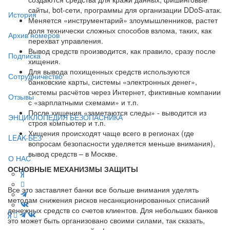
сайты, bot-сети, программы для организации DDoS-атак.
История
Меняется «инструментарий» злоумышленников, растет
доля технически сложных способов взлома, таких, как
Архив номеров
перехват управления.
Вывод средств производится, как правило, сразу после
Подписка
хищения.
Для вывода похищенных средств используются
Сотрудничество
банковские карты, системы «электронных денег»,
системы расчётов через Интернет, фиктивные компании
Отзывы
с «зарплатными схемами» и т.п.
После хищения «заметаются следы» - выводится из
ЭНЦИКЛОПЕДИЯ БЕЗОПАСНИКА
строя компьютер и т.п.
Хищения происходят чаще всего в регионах (где
LEAK-БЕЗ
вопросам безопасности уделяется меньше внимания),
вывод средств – в Москве.
О НАС
ОСНОВНЫЕ МЕХАНИЗМЫ ЗАЩИТЫ
Все это заставляет банки все больше внимания уделять
методам снижения рисков несанкционированных списаний
денежных средств со счетов клиентов. Для небольших банков
это может быть организовано своими силами, так сказать,