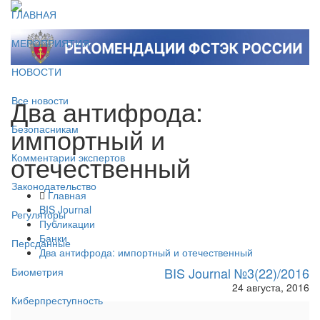
ГЛАВНАЯ
МЕРОПРИЯТИЯ
НОВОСТИ
Два антифрода:
Все новости
импортный и
Безопасникам
отечественный
Комментарии экспертов
Законодательство
Главная
BIS Journal
Регуляторы
Публикации
Банки
Персданные
Два антифрода: импортный и отечественный
BIS Journal №3(22)/2016
Биометрия
24 августа, 2016
Киберпреступность