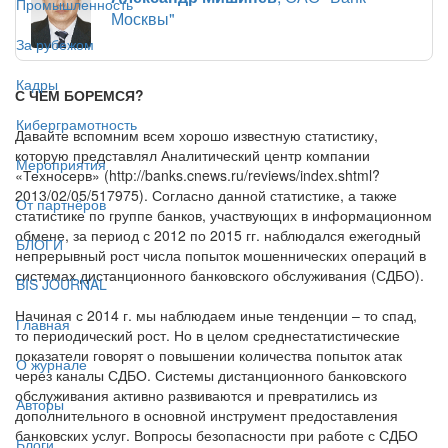
Промышленность
Москвы"
За рубежом
Кадры
С ЧЕМ БОРЕМСЯ?
Киберграмотность
Давайте вспомним всем хорошо известную статистику,
которую представлял Аналитический центр компании
Мероприятия
«Техносерв» (http://banks.cnews.ru/reviews/index.shtml?
2013/02/05/517975). Согласно данной статистике, а также
От партнёров
статистике по группе банков, участвующих в информационном
обмене, за период с 2012 по 2015 гг. наблюдался ежегодный
БЛОГИ
непрерывный рост числа попыток мошеннических операций в
системах дистанционного банковского обслуживания (СДБО).
BIS JOURNAL
Начиная с 2014 г. мы наблюдаем иные тенденции – то спад,
Главная
то периодический рост. Но в целом среднестатистические
показатели говорят о повышении количества попыток атак
О журнале
через каналы СДБО. Системы дистанционного банковского
обслуживания активно развиваются и превратились из
Авторы
дополнительного в основной инструмент предоставления
банковских услуг. Вопросы безопасности при работе с СДБО
Блоги