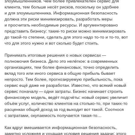
злоумышленников. Чем более привлекателен сервис для
клиента, тем больше несёт рисков, поскольку он удобнее
и для злоумышленника. Информационная безопасность
должна эти риски минимизировать, разработать меры
и просчитать необходимые ресурсы. И аргументировано
представить бизнесу: такие-то риски можно минимизировать
до такой-то степени, сделать для этого надо то-то и то-то, вот
что для этого нужно и вот сколько будет стоить.
Принимать итоговые решения о новых сервисах —
полномочия бизнеса. Дело это нелёгкое: в современных
организациях, тем более финансовых, точно определить
вклад того или иного сервиса в общую прибыль бывает
непросто. Тем более, прогнозируемую прибыльность, пока
сервис ещё даже не разработан. Известно, что всякий новый
сервис поначалу — одни затраты. Бизнес начинает строить
финансовую модель, ведёт подсчёты: новый сервис увеличит
объём услуг, количество клиентов на столько-то, при таких-то
расценках общий доход за год выходит вот такой. Соотнося
с затратами, окупаемость получается такая-то…
Как вдруг вмешивается информационная безопасность,
заметно усложняя и ухудшая условия решения задачи: этого