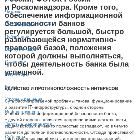
и Роскомнадзора. Кроме того,
Читалка
обеспечение информационной
безопасности банков
Рекомендации ФСТЭК
регулируется большой, быстро
Публикации
развивающейся нормативно-
правовой базой, положения
Все публикации
которой должны выполняться,
чтобы деятельность банка была
О главном
успешной.
Регуляторы
Банки
ЕДИНСТВО И ПРОТИВОПОЛОЖНОСТЬ ИНТЕРЕСОВ
Угрозы и решения
Суть рассматриваемой проблемы такова: функционирование
и развитие IT-инфраструктуры, с одной стороны,
Инфраструктура
и обеспечение информационной безопасности банка,
с другой стороны, являются направлениями деятельности,
Деловые мероприятия
задачи которых в чём-то полностью совпадают, но в чём-то
разнятся до полной противоположности. Отсюда проистекают
Субъекты
как возможные «конфликты интересов» подразделений,