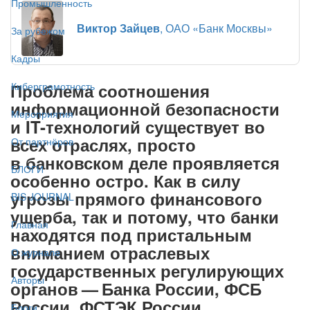
Промышленность
Виктор Зайцев
, ОАО «Банк Москвы»
За рубежом
Кадры
Проблема соотношения
Киберграмотность
информационной безопасности
Мероприятия
и IT-технологий существует во
всех отраслях, просто
От партнёров
в банковском деле проявляется
БЛОГИ
особенно остро. Как в силу
угрозы прямого финансового
BIS JOURNAL
ущерба, так и потому, что банки
Главная
находятся под пристальным
вниманием отраслевых
О журнале
государственных регулирующих
Авторы
органов — Банка России, ФСБ
России, ФСТЭК России
Блоги