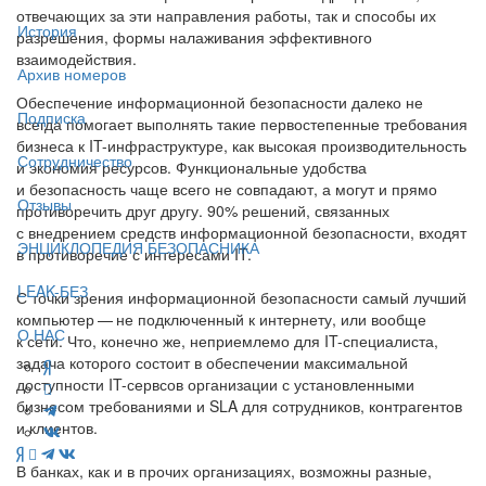
отвечающих за эти направления работы, так и способы их
История
разрешения, формы налаживания эффективного
взаимодействия.
Архив номеров
Обеспечение информационной безопасности далеко не
Подписка
всегда помогает выполнять такие первостепенные требования
бизнеса к IT-инфраструктуре, как высокая производительность
Сотрудничество
и экономия ресурсов. Функциональные удобства
и безопасность чаще всего не совпадают, а могут и прямо
Отзывы
противоречить друг другу. 90% решений, связанных
с внедрением средств информационной безопасности, входят
ЭНЦИКЛОПЕДИЯ БЕЗОПАСНИКА
в противоречие с интересами IT.
LEAK-БЕЗ
С точки зрения информационной безопасности самый лучший
компьютер — не подключенный к интернету, или вообще
О НАС
к сети. Что, конечно же, неприемлемо для IT-специалиста,
задача которого состоит в обеспечении максимальной
доступности IT-сервсов организации с установленными
бизнесом требованиями и SLA для сотрудников, контрагентов
и клиентов.
В банках, как и в прочих организациях, возможны разные,