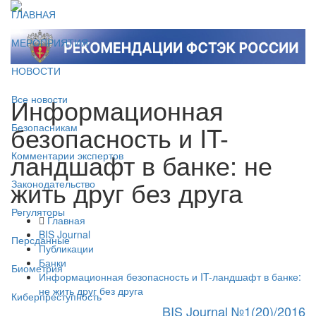
ГЛАВНАЯ
МЕРОПРИЯТИЯ
НОВОСТИ
Информационная
Все новости
безопасность и IT-
Безопасникам
ландшафт в банке: не
Комментарии экспертов
жить друг без друга
Законодательство
Регуляторы
Главная
BIS Journal
Персданные
Публикации
Банки
Биометрия
Информационная безопасность и IT-ландшафт в банке:
не жить друг без друга
Киберпреступность
BIS Journal №1(20)/2016