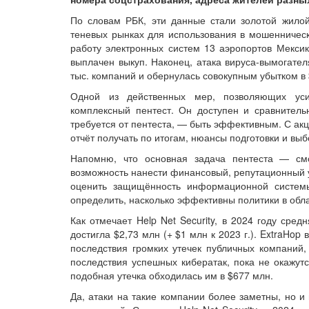
По словам РБК, эти данные стали золотой жилой
теневых рынках для использования в мошенническ
работу электронных систем 13 аэропортов Мексики
выплачен выкуп. Наконец, атака вируса-вымогател
тыс. компаний и обернулась совокупным убытком в
Одной из действенных мер, позволяющих уси
комплексный пентест. Он доступен и сравнитель
требуется от пентеста, — быть эффективным. С акце
отчёт получать по итогам, нюансы подготовки и вы
Напомню, что основная задача пентеста — см
возможность нанести финансовый, репутационный у
оценить защищённость информационной системы,
определить, насколько эффективны политики в обла
Как отмечает Help Net Security, в 2024 году сре
достигла $2,73 млн (+ $1 млн к 2023 г.). ExtraHo
последствия громких утечек публичных компаний,
последствия успешных кибератак, пока не окажутс
подобная утечка обходилась им в $677 млн.
Да, атаки на такие компании более заметны, но и