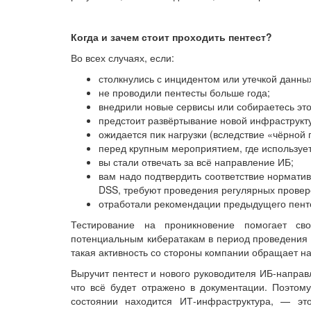
Когда и зачем стоит проходить пентест?
Во всех случаях, если:
столкнулись с инцидентом или утечкой данны
не проводили пентесты больше года;
внедрили новые сервисы или собираетесь это
предстоит развёртывание новой инфраструкт
ожидается пик нагрузки (вследствие «чёрной
перед крупным мероприятием, где используе
вы стали отвечать за всё направление ИБ;
вам надо подтвердить соответствие норматив
DSS, требуют проведения регулярных проверо
отработали рекомендации предыдущего пент
Тестирование на проникновение помогает св
потенциальным кибератакам в период проведения 
такая активность со стороны компании обращает н
Выручит пентест и нового руководителя ИБ-направле
что всё будет отражено в документации. Поэтому
состоянии находится ИТ-инфраструктура, — эт