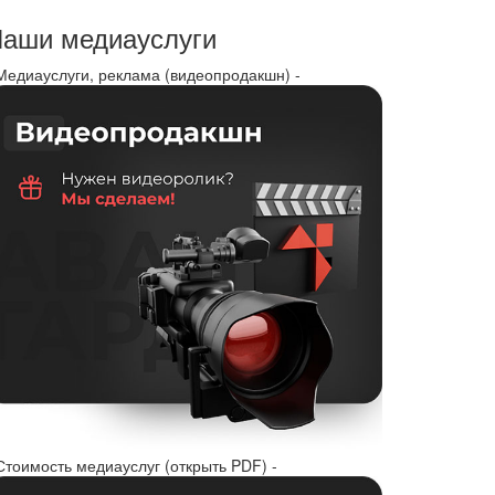
аши медиауслуги
 Медиауслуги, реклама (видеопродакшн) -
Стоимость медиауслуг (открыть PDF) -