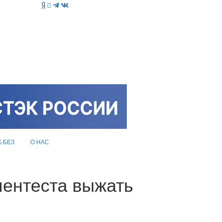
K-БЕЗ
О НАС
пентеста выжать