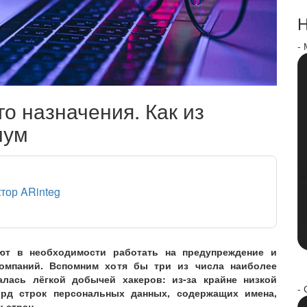
Н
-
о назначения. Как из
мум
ктор ARinteg
ют в необходимости работать на предупреждение и
омпаний. Вспомним хотя бы три из числа наиболее
залась лёгкой добычей хакеров: из-за крайне низкой
- 
рд строк персональных данных, содержащих имена,
 стран.