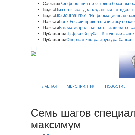
События
Конференция по сетевой безопаснос
Видео
Вышел в свет долгожданный пятидесяты
Видео
BIS Journal №51 "Информационная без
Новости
Банк России привёл статистику по ки
Новости
Как магистральная сеть становится с
Публикации
Цифровой рубль. Ключевые аспек
Публикации
Опорная инфраструктура банков в
ГЛАВНАЯ
МЕРОПРИЯТИЯ
НОВОСТИ
Семь шагов специал
максимум