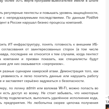
 году более 50% жертв программ-вымогателей имели в штате
ить регулярные пентесты и повышать уровень защищённости,
ки с непредсказуемыми последствиями. По данным Positive
идент в России нарушал бизнес-процессы компаний.
рить ИТ-инфраструктуру, понять готовность к внешним ИБ-
согласования от заинтересованных сторон (в том числе
равда, последнее не относится к тем случаям, когда пентест
а компании и призван показать, как специалисты будут
вание для них оказывается «сюрпризом».
я разные сценарии хакерской атаки. Демонстрация того, как
уязвимость и легко похитить данные или нарушить работу
 и заставляет серьёзно задуматься о безопасности.
ру, по логину admin или взломав Wi-Fi, можно попасть во
 есть доступ ко всему. Не стоит забывать, что некоторые
-
ойству подключиться, выполнить удалённое исполнение кода,
T
ть предприятия. Но любопытна скорее цепочка получения