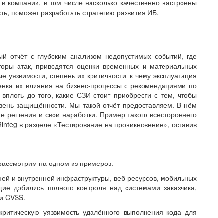
 компании, в том числе насколько качественно настроены
ь, поможет разработать стратегию развития ИБ.
ый отчёт с глубоким анализом недопустимых событий, где
торы атак, приводятся оценки временных и материальных
е уязвимости, степень их критичности, к чему эксплуатация
ценка их влияния на бизнес-процессы с рекомендациями по
вплоть до того, какие СЗИ стоит приобрести с тем, чтобы
вень защищённости. Мы такой отчёт предоставляем. В нём
е решения и свои наработки. Пример такого всестороннего
Rinteg в разделе «Тестирование на проникновение», оставив
, рассмотрим на одном из примеров.
ей и внутренней инфраструктуры, веб-ресурсов, мобильных
ие добились полного контроля над системами заказчика,
и CVSS.
критическую уязвимость удалённого выполнения кода для