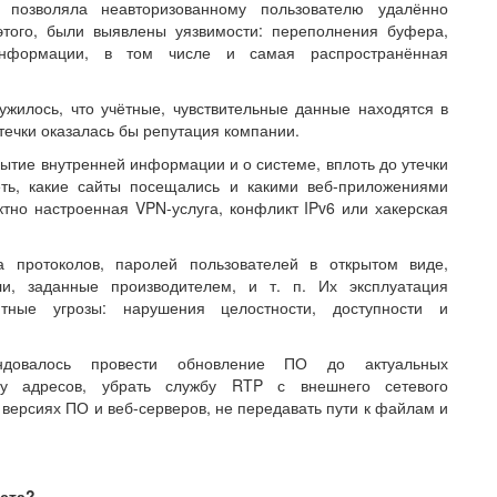
 позволяла неавторизованному пользователю удалённо
этого, были выявлены уязвимости: переполнения буфера,
 информации, в том числе и самая распространённая
жилось, что учётные, чувствительные данные находятся в
 утечки оказалась бы репутация компании.
ытие внутренней информации и о системе, вплоть до утечки
еть, какие сайты посещались и какими веб-приложениями
тно настроенная VPN-услуга, конфликт IPv6 или хакерская
а протоколов, паролей пользователей в открытом виде,
и, заданные производителем, и т. п. Их эксплуатация
тные угрозы: нарушения целостности, доступности и
ндовалось провести обновление ПО до актуальных
ду адресов, убрать службу RTP с внешнего сетевого
версиях ПО и веб-серверов, не передавать пути к файлам и
еста?