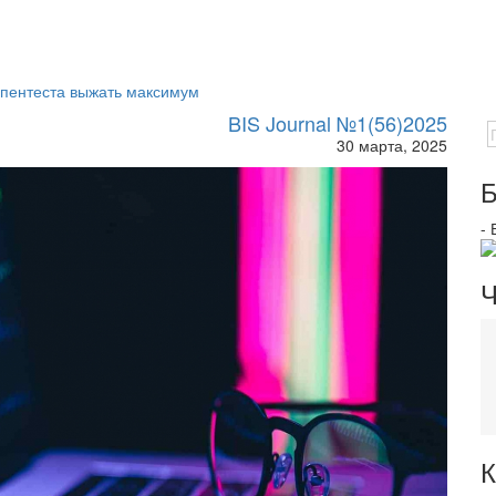
 пентеста выжать максимум
BIS Journal №1(56)2025
30 марта, 2025
Б
-
Ч
К