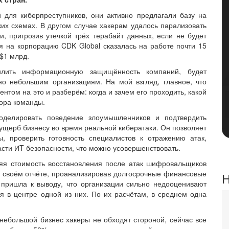
 для киберпреступников, они активно предлагали базу на
их схемах. В другом случае хакерам удалось парализовать
, пригрозив утечкой трёх терабайт данных, если не будет
я на корпорацию CDK Global сказалась на работе почти 15
 $1 млрд.
лить информационную защищённость компаний, будет
но небольшим организациям. На мой взгляд, главное, что
нтом на это и разберём: когда и зачем его проходить, какой
бора команды.
оделировать поведение злоумышленников и подтвердить
щерб бизнесу во время реальной кибератаки. Он позволяет
 проверить готовность специалистов к отражению атак,
сти ИT-безопасности, что можно усовершенствовать.
дняя стоимость восстановления после атак шифровальщиков
p в своём отчёте, проанализировав долгосрочные финансовые
Н
 пришла к выводу, что организации сильно недооценивают
я в центре одной из них. По их расчётам, в среднем одна
 небольшой бизнес хакеры не обходят стороной, сейчас все