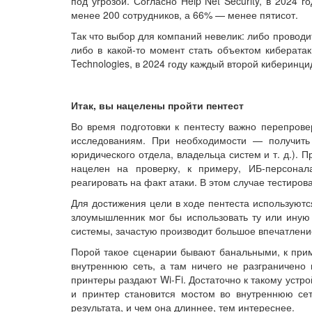
под угрозой. Согласно Help Net Security, в 2024
менее 200 сотрудников, а 66% — менее пятисот.
Так что выбор для компаний невелик: либо провод
либо в какой-то момент стать объектом киберата
Technologies, в 2024 году каждый второй киберинц
Итак, вы нацелены пройти пентест
Во время подготовки к пентесту важно перепрове
исследованиям. При необходимости — получить 
юридического отдела, владельца систем и т. д.). П
нацелен на проверку, к примеру, ИБ-персонал
реагировать на факт атаки. В этом случае тестиро
Для достижения цели в ходе пентеста используютс
злоумышленник мог бы использовать ту или иную 
системы, зачастую производит большое впечатление
Порой такое сценарии бывают банальными, к приме
внутреннюю сеть, а там ничего не разграничено и
принтеры раздают Wi-Fi. Достаточно к такому устр
и принтер становится мостом во внутреннюю се
результата, и чем она длиннее, тем интереснее.