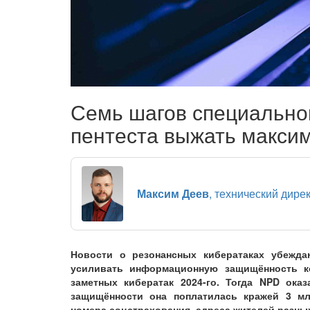
Семь шагов специальног
пентеста выжать макси
Максим Деев
, технический дире
Новости о резонансных кибератаках убежда
усиливать информационную защищённость к
заметных кибератак 2024-го. Тогда NPD ока
защищённости она поплатилась кражей 3 мл
номера соцстрахования, адреса жителей разных