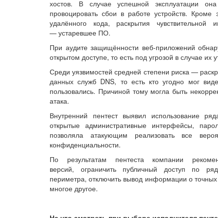
хостов. В случае успешной эксплуатации она
провоцировать сбои в работе устройств. Кроме 
удалённого кода, раскрытия чувствительной
— устаревшее ПО.
При аудите защищённости веб-приложений обнару
открытом доступе, то есть под угрозой в случае их
Среди уязвимостей средней степени риска — раскр
данных служб DNS, то есть кто угодно мог вид
пользовались. Причиной тому могла быть некоррек
атака.
Внутренний пентест выявил использование ряд
открытые административные интерфейсы, парол
позволяла атакующим реализовать все вероя
конфиденциальности.
По результатам пентеста компании рекоме
версий, ограничить публичный доступ по ря
периметра, отключить вывод информации о точных 
многое другое.
На что смотреть при выборе исполнителя пент