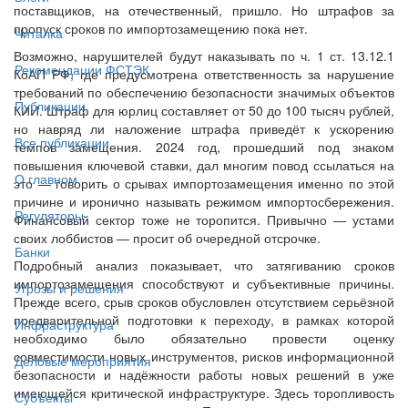
поставщиков, на отечественный, пришло. Но штрафов за
пропуск сроков по импортозамещению пока нет.
Читалка
Возможно, нарушителей будут наказывать по ч. 1 ст. 13.12.1
Рекомендации ФСТЭК
КоАП РФ, где предусмотрена ответственность за нарушение
требований по обеспечению безопасности значимых объектов
Публикации
КИИ. Штраф для юрлиц составляет от 50 до 100 тысяч рублей,
но навряд ли наложение штрафа приведёт к ускорению
Все публикации
темпов замещения. 2024 год, прошедший под знаком
повышения ключевой ставки, дал многим повод ссылаться на
О главном
это — говорить о срывах импортозамещения именно по этой
причине и иронично называть режимом импортосбережения.
Регуляторы
Финансовый сектор тоже не торопится. Привычно — устами
своих лоббистов — просит об очередной отсрочке.
Банки
Подробный анализ показывает, что затягиванию сроков
импортозамещения способствуют и субъективные причины.
Угрозы и решения
Прежде всего, срыв сроков обусловлен отсутствием серьёзной
предварительной подготовки к переходу, в рамках которой
Инфраструктура
необходимо было обязательно провести оценку
совместимости новых инструментов, рисков информационной
Деловые мероприятия
безопасности и надёжности работы новых решений в уже
имеющейся критической инфраструктуре. Здесь торопливость
Субъекты