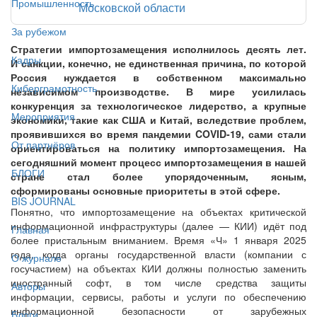
Промышленность
Московской области
За рубежом
Стратегии импортозамещения исполнилось десять лет.
Кадры
И санкции, конечно, не единственная причина, по которой
Россия нуждается в собственном максимально
Киберграмотность
независимом производстве. В мире усилилась
конкуренция за технологическое лидерство, а крупные
Мероприятия
экономики, такие как США и Китай, вследствие проблем,
проявившихся во время пандемии COVID-19, сами стали
От партнёров
ориентироваться на политику импортозамещения. На
сегодняшний момент процесс импортозамещения в нашей
БЛОГИ
стране стал более упорядоченным, ясным,
сформированы основные приоритеты в этой сфере.
BIS JOURNAL
Понятно, что импортозамещение на объектах критической
информационной инфраструктуры (далее — КИИ) идёт под
Главная
более пристальным вниманием. Время «Ч» 1 января 2025
года, когда органы государственной власти (компании с
О журнале
госучастием) на объектах КИИ должны полностью заменить
иностранный софт, в том числе средства защиты
Авторы
информации, сервисы, работы и услуги по обеспечению
информационной безопасности от зарубежных
Блоги