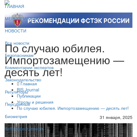
ГЛАВНАЯ
МЕРОПРИЯТИЯ
НОВОСТИ
По случаю юбилея.
Все новости
Импортозамещению —
Безопасникам
десять лет!
Комментарии экспертов
Законодательство
Главная
BIS Journal
Регуляторы
Публикации
Угрозы и решения
Персданные
По случаю юбилея. Импортозамещению — десять лет!
Биометрия
31 января, 2025
Киберпреступность