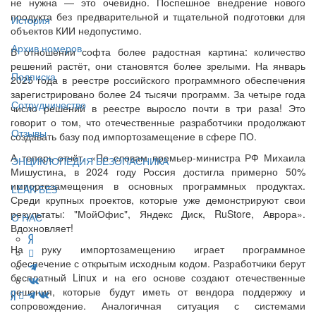
не нужна — это очевидно. Поспешное внедрение нового
продукта без предварительной и тщательной подготовки для
История
объектов КИИ недопустимо.
Архив номеров
В отношении софта более радостная картина: количество
решений растёт, они становятся более зрелыми. На январь
Подписка
2025 года в реестре российского программного обеспечения
зарегистрировано более 24 тысячи программ. За четыре года
Сотрудничество
число решений в реестре выросло почти в три раза! Это
говорит о том, что отечественные разработчики продолжают
Отзывы
создавать базу под импортозамещение в сфере ПО.
А теперь отчёт. «По словам премьер-министра РФ Михаила
ЭНЦИКЛОПЕДИЯ БЕЗОПАСНИКА
Мишустина, в 2024 году Россия достигла примерно 50%
импортозамещения в основных программных продуктах.
LEAK-БЕЗ
Среди крупных проектов, которые уже демонстрируют свои
результаты: "МойОфис", Яндекс Диск, RuStore, Аврора».
О НАС
Вдохновляет!
На руку импортозамещению играет программное
обеспечение с открытым исходным кодом. Разработчики берут
бесплатный Linux и на его основе создают отечественные
решения, которые будут иметь от вендора поддержку и
сопровождение. Аналогичная ситуация с системами