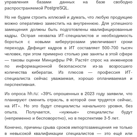
управления базами данных на базе свободно
распространяемой PostgreSQL.
Но не будем строить иллюзий и думать, что любую продукцию
можно оперативно заместить на внутреннюю. Для успешного
замещения должны быть подготовлены квалифицированные
кадры. Острая нехватка ИТ-специалистов и необходимость
бороться с новыми киберугрозами увеличивают сроки
перехода. Дефицит кадров в ИТ составляет 500-700 тысяч
человек, при этом примерно столько уже заняты в этой сфере
— таковы оценки Минцифры РФ. Растёт спрос на инженеров
по информационной безопасности из-за возросшего
количества кибератак. Из плюсов — профессия ИТ-
специалиста сейчас уважаемая, хорошо оплачиваемая и
перспективная.
Из опроса hh.ru: «39% опрошенных в 2023 году заявили, что
планируют сменить отрасль, в которой они трудятся сейчас,
на ИТ». Но это будут специалисты начального уровня, без
опыта. Получается, «нужные» специалисты будут
(непременно и бесповоротно), но в перспективе 3-5 лет.
Конечно, причины срыва сроков импортозамещения не только
в невысокой квалификации специалистов — это ещё или