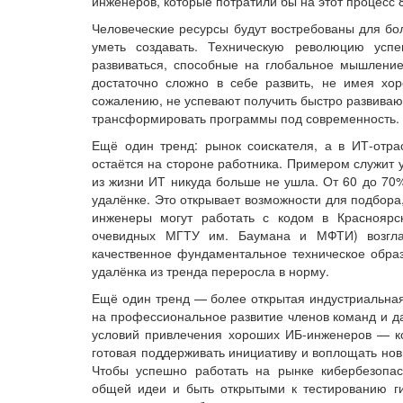
инженеров, которые потратили бы на этот процесс 8
Человеческие ресурсы будут востребованы для бол
уметь создавать. Техническую революцию усп
развиваться, способные на глобальное мышление.
достаточно сложно в себе развить, не имея хо
сожалению, не успевают получить быстро развива
трансформировать программы под современность.
Ещё один тренд: рынок соискателя, а в ИТ-отра
остаётся на стороне работника. Примером служит 
из жизни ИТ никуда больше не ушла. От 60 до 70%
удалёнке. Это открывает возможности для подбора,
инженеры могут работать с кодом в Красноярс
очевидных МГТУ им. Баумана и МФТИ) возглав
качественное фундаментальное техническое образ
удалёнка из тренда переросла в норму.
Ещё один тренд — более открытая индустриальная
на профессиональное развитие членов команд и да
условий привлечения хороших ИБ-инженеров — ком
готовая поддерживать инициативу и воплощать нов
Чтобы успешно работать на рынке кибербезопас
общей идеи и быть открытыми к тестированию г