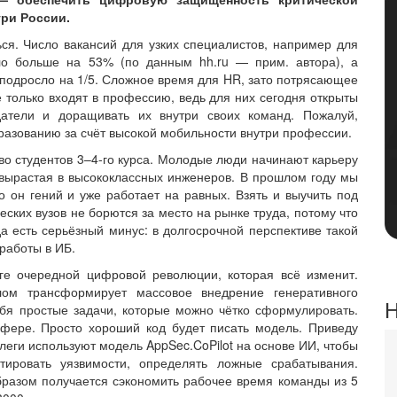
три России.
ься. Число вакансий для узких специалистов, например для
ло больше на 53% (по данным hh.ru — прим. автора), а
подросло на 1/5. Сложное время для HR, зато потрясающее
только входят в профессию, ведь для них сегодня открыты
датели и доращивать их внутри своих команд. Пожалуй,
разованию за счёт высокой мобильности внутри профессии.
во студентов 3–4-го курса. Молодые люди начинают карьеру
ва вырастая в высококлассных инженеров. В прошлом году мы
о он гений и уже работает на равных. Взять и выучить под
еских вузов не борются за место на рынке труда, потому что
да есть серьёзный минус: в долгосрочной перспективе такой
 работы в ИБ.
ге очередной цифровой революции, которая всё изменит.
ом трансформирует массовое внедрение генеративного
Н
ебя простые задачи, которые можно чётко сформулировать.
сфере. Просто хороший код будет писать модель. Приведу
леги используют модель AppSec.CoPilot на основе ИИ, чтобы
тировать уязвимости, определять ложные срабатывания.
образом получается сэкономить рабочее время команды из 5