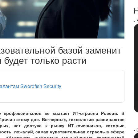
Н
-
азовательной базой заменит
 будет только расти
талантам Swordfish Security
 профессионалов не хватает ИТ-отрасли России. В
Причин этому две. Во-первых, технологии развиваются
рых, нет доступа к рынку ИТ-кочевников, которые
- 
ность, пожалуй, самая чувствительная отрасль в сфере
 — обеспечить цифровую защищённость критической