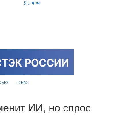
K-БЕЗ
О НАС
менит ИИ, но спрос