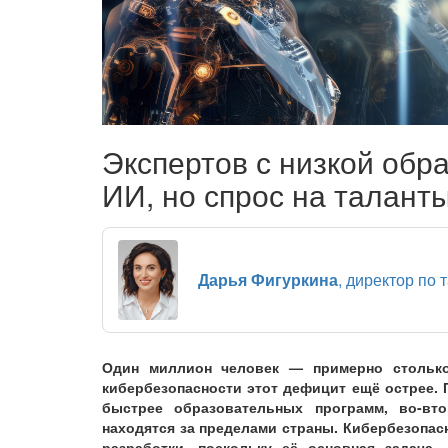
Экспертов с низкой обр
ИИ, но спрос на таланты
Дарья Фигуркина
, директор по 
Один миллион человек — примерно столько
кибербезопасности этот дефицит ещё острее. 
быстрее образовательных программ, во-вто
находятся за пределами страны. Кибербезопас
разработки, поскольку её основная задача