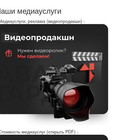
аши медиауслуги
 Медиауслуги, реклама (видеопродакшн) -
Стоимость медиауслуг (открыть PDF) -