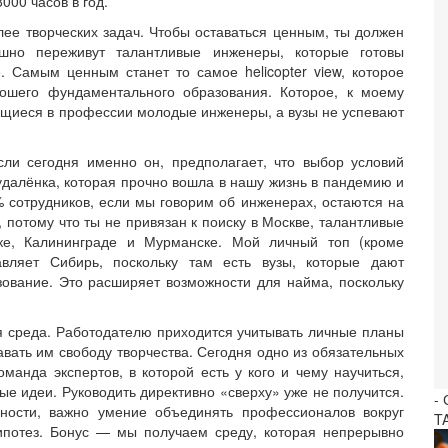
000 часов в год.
ее творческих задач. Чтобы оставаться ценным, ты должен
ешно переживут талантливые инженеры, которые готовы
 Самым ценным станет то самое helicopter view, которое
рошего фундаментального образования. Которое, к моему
ющиеся в профессии молодые инженеры, а вузы не успевают
сли сегодня именно он, предполагает, что выбор условий
удалёнка, которая прочно вошла в нашу жизнь в пандемию и
 сотрудников, если мы говорим об инженерах, остаются на
 потому что ты не привязан к поиску в Москве, талантливые
ке, Калининграде и Мурманске. Мой личный топ (кроме
ляет Сибирь, поскольку там есть вузы, которые дают
ование. Это расширяет возможности для найма, поскольку
 среда. Работодателю приходится учитывать личные планы
вать им свободу творчества. Сегодня одно из обязательных
анда экспертов, в которой есть у кого и чему научиться,
ые идеи. Руководить директивно «сверху» уже не получится.
-
ности, важно умение объединять профессионалов вокруг
T
ипотез. Бонус — мы получаем среду, которая непрерывно