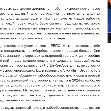
 которых достаточно автономно, чтобы привнести нечто новое
ю, стандартный цикл сотрудника начинается с анализа
кандидата, даже если в нём нет пометки «ищет работу»,
ть, какой проект можно было бы ему предложить, что могло
авить это с актуальным запросом компании. Таким образом,
и», а находим того, с кем совпадают наши цели и ценности.
ланты могли проявиться в полной мере.
е экспертов в узком сегменте РБПО, можно позволить себе
тся специалисты по кибербезопасности, гораздо больше. Они
К-компаниях, в сервисах электронной торговли, да и вообще
но найти, ещё труднее привлечь и удержать. Кадровый голод
оения центров компетенций в DevSecOps для коммерческих
 вырос многократно. Если говорить о Swordfish Security, то в
ду в рамках «Академии кибербезопасности», и если в первый
тра компетенций на стороне клиента, то в 2024-м их более
нам регулярно обращаются наши партнёры с запросом о
три компаний. Мы видим, что не только отдельные компании-
ь в людей, которые смогут делиться своими знаниями о
вдохновлять их на развитие.
ереждать кадровый голод в кибербезопасности, перекрывая