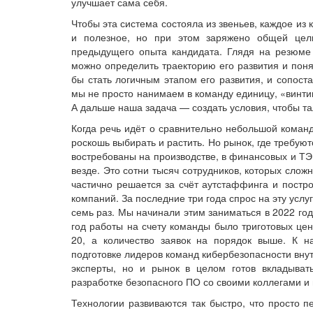
улучшает сама себя.
Чтобы эта система состояла из звеньев, каждое из
и полезное, но при этом заряжено общей цель
предыдущего опыта кандидата. Глядя на резюме 
можно определить траекторию его развития и поня
бы стать логичным этапом его развития, и сопост
мы не просто нанимаем в команду единицу, «винтик
А дальше наша задача — создать условия, чтобы та
Когда речь идёт о сравнительно небольшой команд
роскошь выбирать и растить. Но рынок, где требую
востребованы на производстве, в финансовых и ТЭ
везде. Это сотни тысяч сотрудников, которых слож
частично решается за счёт аутстаффинга и постр
компаний. За последние три года спрос на эту услугу
семь раз. Мы начинали этим заниматься в 2022 го
год работы на счету команды было триготовых цен
20, а количество заявок на порядок выше. К 
подготовке лидеров команд кибербезопасности вну
эксперты, но и рынок в целом готов вкладыват
разработке безопасного ПО со своими коллегами и 
Технологии развиваются так быстро, что просто п