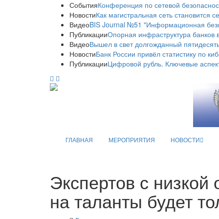
События
Конференция по сетевой безопаснос
Новости
Как магистральная сеть становится с
Видео
BIS Journal №51 "Информационная без
Публикации
Опорная инфраструктура банков в
Видео
Вышел в свет долгожданный пятидесяты
Новости
Банк России привёл статистику по ки
Публикации
Цифровой рубль. Ключевые аспек
ГЛАВНАЯ
МЕРОПРИЯТИЯ
НОВОСТИ
Экспертов с низкой 
на таланты будет то