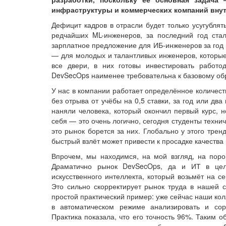
инфраструктуры и коммерческих компаний вну
Дефицит кадров в отрасли будет только усугублят
редчайших ML-инженеров, за последний год ста
зарплатное предложение для ИБ-инженеров за год 
— для молодых и талантливых инженеров, которые 
все двери, в них готовы инвестировать работо
DevSecOps наименее требовательна к базовому об
У нас в компании работает определённое количест
без отрыва от учёбы на 0,5 ставки, за год или д
наняли человека, который окончил первый курс, н
себя — это очень логично, сегодня студенты технич
это рынок борется за них. Глобально у этого трен
быстрый взлёт может привести к просадке качества
Впрочем, мы находимся, на мой взгляд, на поро
Драматично рынок DevSecOps, да и ИТ в цел
искусственного интеллекта, который возьмёт на с
Это сильно скорректирует рынок труда в нашей 
простой практический пример: уже сейчас наши кол
в автоматическом режиме анализировать и сор
Практика показала, что его точность 96%. Таким 