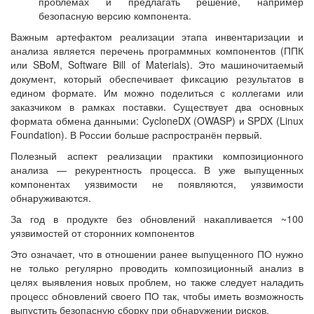
проблемах и предлагать решение, например
безопасную версию компонента.
Важным артефактом реализации этапа инвентаризации и
анализа является перечень программных компонентов (ППК
или SBoM, Software Bill of Materials). Это машиночитаемый
документ, который обеспечивает фиксацию результатов в
едином формате. Им можно поделиться с коллегами или
заказчиком в рамках поставки. Существует два основных
формата обмена данными: CycloneDX (OWASP) и SPDX (Linux
Foundation). В России больше распространён первый.
Полезный аспект реализации практики композиционного
анализа — ​рекурентность процесса. В уже выпущенных
компонентах уязвимости не появляются, уязвимости
обнаруживаются.
За год в продукте без обновлений накапливается ~100
уязвимостей от сторонних компонентов
Это означает, что в отношении ранее выпущенного ПО нужно
не только регулярно проводить композиционный анализ в
целях выявления новых проблем, но также следует наладить
процесс обновлений своего ПО так, чтобы иметь возможность
выпустить безопасную сборку при обнаружении рисков.