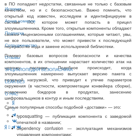
в ПО попадают недостатки, связанные не только с базовым
История
качеством, но и с безопасностью. Важно помнить, что
открытый код известен, исследуем и идентифицируем в
Архив номеров
составе ПО, которое может попасть в прицел
злоумышленника. Кроме того, открытые компоненты обладают
Подписка
своими лицензионными соглашениями, которые читают, увы,
не все пользователи, что может привести к последующей
Сотрудничество
переработке кода и замене используемой библиотеки.
Помимо базовых вопросов безопасности и качества
Отзывы
компонентов, в их отношении нарастает количество атак на
цепочку поставки. Подобное происходит, когда
ЭНЦИКЛОПЕДИЯ БЕЗОПАСНИКА
злоумышленник намеренно выпускает версию пакета с
полезной нагрузкой, что приводит к утечке параметров
LEAK-БЕЗ
окружения (в частности, компрометации конвейера сборки),
появлению бэкдоров в продуктах, занесению
О НАС
шифровальщиков в контур и иным последствиям.
Самые популярные способы подобной «доставки» — ​это:
typosquatting — ​публикация компонента с заведомой
опечаткой в названии;
dependency confusion — ​эксплуатация механизмов
управления компонентами;