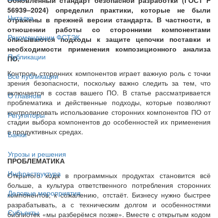
56939–2024) определил практики, которые не были
Читалка
отражены в прежней версии стандарта. В частности, в
отношении работы со сторонними компонентами
Рекомендации ФСТЭК
описываются подходы к защите цепочки поставки и
необходимости применения композиционного анализа
Публикации
ПО.
Контроль сторонних компонентов играет важную роль с точки
Все публикации
зрения безопасности, поскольку важно следить за тем, что
включается в состав вашего ПО. В статье рассматривается
О главном
проблематика и действенные подходы, которые позволяют
контролировать использование сторонних компонентов ПО от
Регуляторы
стадии выбора компонентов до особенностей их применения
в продуктивных средах.
Банки
Угрозы и решения
ПРОБЛЕМАТИКА
Инфраструктура
Открытого кода в программных продуктах становится всё
больше, а культура ответственного потребления сторонних
Деловые мероприятия
компонентов, к сожалению, отстаёт. Бизнесу нужно быстрее
разрабатывать, а с техническим долгом и особенностями
Субъекты
библиотек «мы разберёмся позже». Вместе с открытым кодом