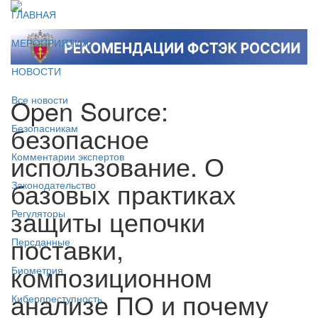
ГЛАВНАЯ
МЕРОПРИЯТИЯ
НОВОСТИ
Open Source:
Все новости
безопасное
Безопасникам
использование. О
Комментарии экспертов
базовых практиках
Законодательство
защиты цепочки
Регуляторы
поставки,
Персданные
композиционном
Биометрия
анализе ПО и почему
Киберпреступность