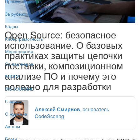
Промышленность
За рубежом
Кадры
Open Source: безопасное
Киберграмотность
использование. О базовых
Мероприятия
практиках защиты цепочки
поставки, композиционном
От партнёров
анализе ПО и почему это
БЛОГИ
полезно для разработки
BIS JOURNAL
Главная
Алексей Смирнов
, основатель
О журнале
CodeScoring
Авторы
Блоги
Обновлённый стандарт безопасной разработки (ГОСТ Р