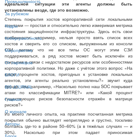
Промышленность
идеальной ситуации эти агенты должны быть
установлены везде, где это возможно.
За рубежом
Степень покрытия хостов корпоративной сети локальными
агентами — простая и относительно легко измеримая метрика
Кадры
состояния защищённости инфраструктуры. Здесь есть свои
особенности: например, нельзя просто взять список всех
Киберграмотность
хостов и сверить его со списком, выгруженным из консоли
СЗИ, потому что не все типы ОС могут этим СЗИ
Мероприятия
поддерживаться, а ряд хостов может быть исключён из
покрытия в связи с недостатком ресурсов или особенностями
От партнёров
корпоративной политики. Но даже с учётом этого вопрос «На
каком проценте хостов, пригодных к установке локальных
БЛОГИ
агентов, эти агенты реально установлены?» звучит куда
проще, чем, например, «Насколько полно наш SOC покрывает
BIS JOURNAL
атаки по классификации MITRE?» или «Какой процент
существующих рисков безопасности отражён в матрице
Главная
рисков?»
О журнале
Из моего личного опыта, на практике посчитанная метрика
покрытия обычно выглядят неприглядно и грустно, тоскливо
Авторы
болтаясь где-то в районе 50–60% (а в тяжёлых случаях — и
30%). Насколько при этом падает приносимая
Блоги