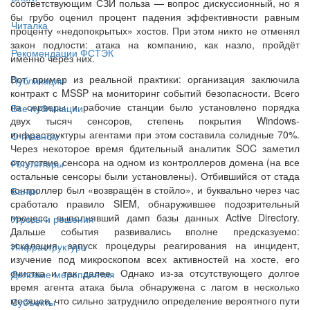
соответствующим СЗИ польза — вопрос дискуссионный, но я
бы грубо оценил процент падения эффективности равным
Читалка
проценту «недопокрытых» хостов. При этом никто не отменял
закон подлости: атака на компанию, как назло, пройдёт
Рекомендации ФСТЭК
именно через них.
Вот пример из реальной практики: организация заключила
Публикации
контракт с MSSP на мониторинг событий безопасности. Всего
на серверы и рабочие станции было установлено порядка
Все публикации
двух тысяч сенсоров, степень покрытия Windows-
инфраструктуры агентами при этом составила солидные 70%.
О главном
Через некоторое время бдительный аналитик SOC заметил
отсутствие сенсора на одном из контроллеров домена (на все
Регуляторы
остальные сенсоры были установлены). Отбившийся от стада
контроллер был «возвращён в стойло», и буквально через час
Банки
сработало правило SIEM, обнаружившее подозрительный
процесс, выполнявший дамп базы данных Active Directory.
Угрозы и решения
Дальше события развивались вполне предсказуемо:
эскалация, запуск процедуры реагирования на инцидент,
Инфраструктура
изучение под микроскопом всех активностей на хосте, его
очистка и так далее. Однако из-за отсутствующего долгое
Деловые мероприятия
время агента атака была обнаружена с лагом в несколько
месяцев, что сильно затруднило определение вероятного пути
Субъекты