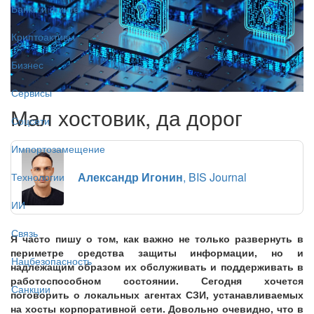
Банки и финтех
Криптоактивы
Бизнес
Сервисы
Мал хостовик, да дорог
Соцсети
Импортозамещение
Александр Игонин
, BIS Journal
Технологии
ИИ
Связь
Я часто пишу о том, как важно не только развернуть в
периметре средства защиты информации, но и
Нацбезопасность
надлежащим образом их обслуживать и поддерживать в
работоспособном состоянии. Сегодня хочется
Санкции
поговорить о локальных агентах СЗИ, устанавливаемых
на хосты корпоративной сети. Довольно очевидно, что в