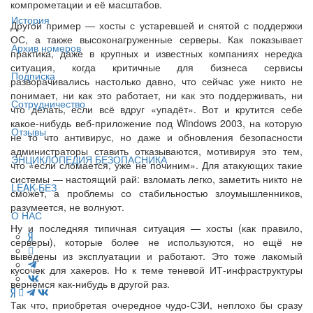
компрометации и её масштабов.
История
Другой пример — хосты с устаревшей и снятой с поддержки
ОС, а также высоконагруженные серверы. Как показывает
Архив номеров
практика, даже в крупных и известных компаниях нередка
ситуация, когда критичные для бизнеса сервисы
Подписка
разворачивались настолько давно, что сейчас уже никто не
понимает, ни как это работает, ни как это поддерживать, ни
Сотрудничество
что делать, если всё вдруг «упадёт». Вот и крутится себе
какое-нибудь веб-приложение под Windows 2003, на которую
Отзывы
не то что антивирус, но даже и обновления безопасности
администраторы ставить отказываются, мотивируя это тем,
ЭНЦИКЛОПЕДИЯ БЕЗОПАСНИКА
что «если сломается, уже не починим». Для атакующих такие
системы — настоящий рай: взломать легко, заметить никто не
LEAK-БЕЗ
сможет, а проблемы со стабильностью злоумышленников,
разумеется, не волнуют.
О НАС
Ну и последняя типичная ситуация — хосты (как правило,
серверы), которые более не используются, но ещё не
выведены из эксплуатации и работают. Это тоже лакомый
кусочек для хакеров. Но к теме теневой ИТ-инфраструктуры
вернёмся как-нибудь в другой раз.
Так что, приобретая очередное чудо-СЗИ, неплохо бы сразу