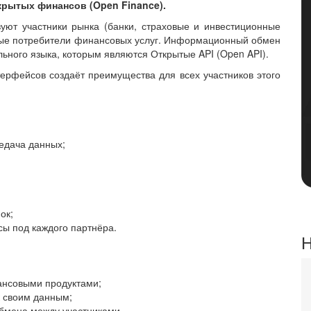
крытых финансов (Open Finance).
уют участники рынка (банки, страховые и инвестиционные
овые потребители финансовых услуг. Информационный обмен
ьного языка, которым являются Открытые API (Open API).
рфейсов создаёт преимущества для всех участников этого
едача данных;
ок;
сы под каждого партнёра.
Н
ансовыми продуктами;
к своим данным;
бмена между участниками.