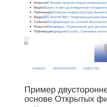
Новости
В Москве прошла вторая инженерная
Видео
Вышел в свет долгожданный пятидесяты
Публикации
Опорная инфраструктура банков в
Видео
BIS Journal №51 "Информационная без
События
Конференция по сетевой безопаснос
Новости
Минцифры: Ограничения для детских
Публикации
Цифровой рубль. Ключевые аспек
ГЛАВНАЯ
МЕРОПРИЯТИЯ
НОВОСТИ
Пример двусторонне
основе Открытых ф