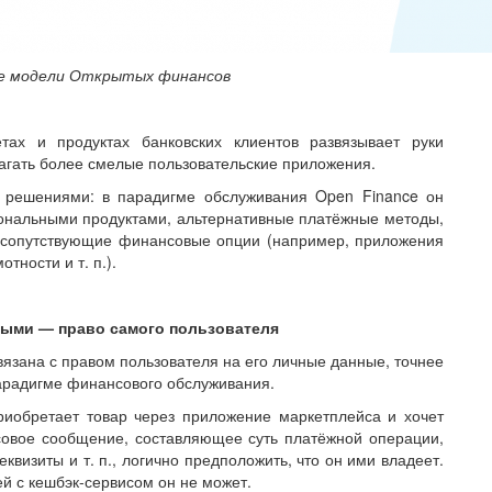
ве модели Открытых финансов
ах и продуктах банковских клиентов развязывает руки
агать более смелые пользовательские приложения.
 решениями: в парадигме обслуживания Open Finance он
ональными продуктами, альтернативные платёжные методы,
 сопутствующие финансовые опции (например, приложения
ности и т. п.).
ыми — право самого пользователя
вязана с правом пользователя на его личные данные, точнее
арадигме финансового обслуживания.
риобретает товар через приложение маркетплейса и хочет
совое сообщение, составляющее суть платёжной операции,
квизиты и т. п., логично предположить, что он ими владеет.
й с кешбэк-сервисом он не может.