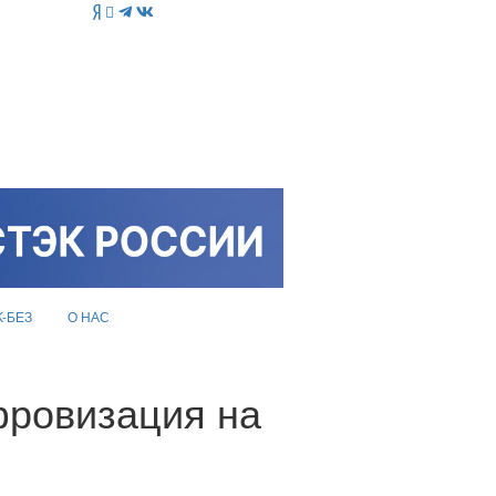
K-БЕЗ
О НАС
фровизация на