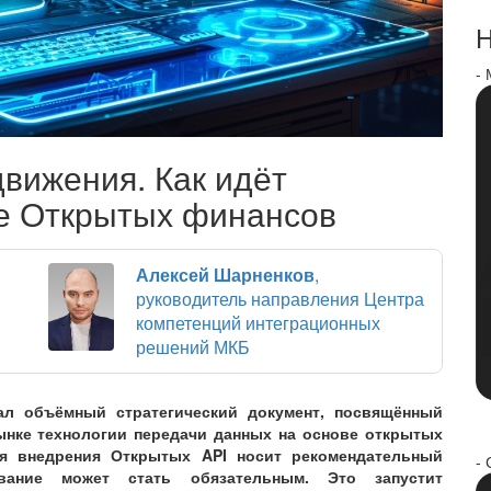
Н
-
вижения. Как идёт
е Открытых финансов
Алексей Шарненков
,
руководитель направления Центра
компетенций интеграционных
решений МКБ
ал объёмный стратегический документ, посвящённый
нке технологии передачи данных на основе открытых
я внедрения Открытых API носит рекомендательный
- 
вание может стать обязательным. Это запустит