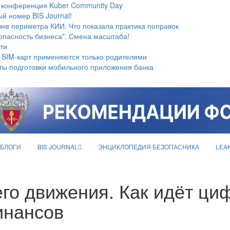
 конференция Kuber Community Day
й номер BIS Journal!
не периметра КИИ. Что показала практика поправок
опасность бизнеса". Смена масштаба!
ти
 SIM-карт применяются только родителями
ты подготовки мобильного приложения банка
БЛОГИ
BIS JOURNAL
ЭНЦИКЛОПЕДИЯ БЕЗОПАСНИКА
LEA
го движения. Как идёт ци
инансов