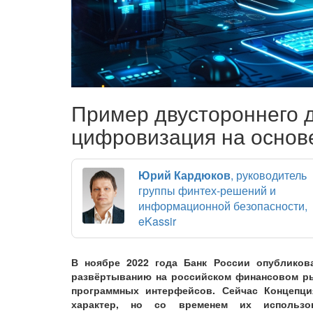
Пример двустороннего д
цифровизация на основ
Юрий Кардюков
, руководитель
группы финтех-решений и
информационной безопасности,
eKassir
В ноябре 2022 года Банк России опубликов
развёртыванию на российском финансовом ры
программных интерфейсов. Сейчас Концепци
характер, но со временем их использо