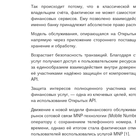
Так происходит потому, что в классической 
владельцем счёта, фактически не может самостоя
финансовых сервисов. Ему позволено взаимодейс
именно банку принадлежит абсолютное право расп
Модель обслуживания, опирающаяся на Открытые 
напрямую через приложение стороннего поставщи
хранение и обработку.
Возрастает безопасность транзакций. Благодаря 
услуг получают доступ к пользовательским ресурс
за единообразием взаимодействия внутри довере
её участниками надёжно защищён от компрометаци
API.
Защита интересов полноценного участника ин
финансовых услуг, — одна из ключевых целей, кот
на использование Открытых API.
Движение к новой модели финансового обслуживан
рынок сотовой связи MNP-технологии (Mobile Numbe
оператору с сохранением телефонного номера. 
времени, однако её итогом стала фактическая отм
пользователей воспользовались услугой MNP [1].