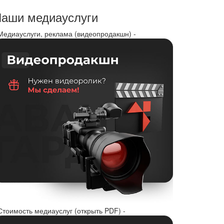
аши медиауслуги
 Медиауслуги, реклама (видеопродакшн) -
Стоимость медиауслуг (открыть PDF) -