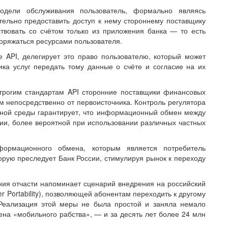
модели обслуживания пользователь, формально являясь
тельно предоставить доступ к нему стороннему поставщику
твовать со счётом только из приложения банка — то есть
оряжаться ресурсами пользователя.
API, делегирует это право пользователю, который может
ка услуг передать тому данные о счёте и согласие на их
строгим стандартам API сторонние поставщики финансовых
ам непосредственно от первоисточника. Контроль регулятора
нной среды гарантирует, что информационный обмен между
и, более вероятной при использовании различных частных
формационного обмена, которым является потребитель
орую преследует Банк России, стимулируя рынок к переходу
ия отчасти напоминает сценарий внедрения на российский
r Portability), позволяющей абонентам переходить к другому
Реализация этой меры не была простой и заняла немало
ена «мобильного рабства», — и за десять лет более 24 млн