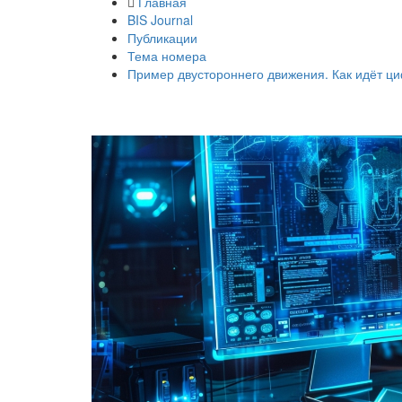
Главная
BIS Journal
Публикации
Тема номера
Пример двустороннего движения. Как идёт ц