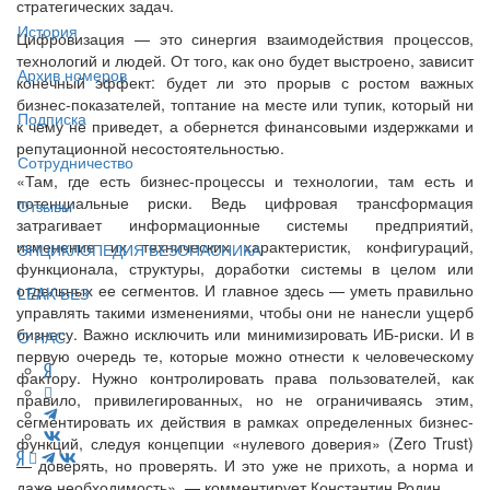
стратегических задач.
История
Цифровизация — это синергия взаимодействия процессов,
технологий и людей. От того, как оно будет выстроено, зависит
Архив номеров
конечный эффект: будет ли это прорыв с ростом важных
бизнес-показателей, топтание на месте или тупик, который ни
Подписка
к чему не приведет, а обернется финансовыми издержками и
репутационной несостоятельностью.
Сотрудничество
«Там, где есть бизнес-процессы и технологии, там есть и
потенциальные риски. Ведь цифровая трансформация
Отзывы
затрагивает информационные системы предприятий,
изменение их технических характеристик, конфигураций,
ЭНЦИКЛОПЕДИЯ БЕЗОПАСНИКА
функционала, структуры, доработки системы в целом или
отдельных ее сегментов. И главное здесь — уметь правильно
LEAK-БЕЗ
управлять такими изменениями, чтобы они не нанесли ущерб
бизнесу. Важно исключить или минимизировать ИБ-риски. И в
О НАС
первую очередь те, которые можно отнести к человеческому
фактору. Нужно контролировать права пользователей, как
правило, привилегированных, но не ограничиваясь этим,
сегментировать их действия в рамках определенных бизнес-
функций, следуя концепции «нулевого доверия» (Zero Trust)
— доверять, но проверять. И это уже не прихоть, а норма и
даже необходимость», — комментирует Константин Родин.