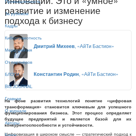
инноваций. Это и «умное»
Промышленность
развитие и изменение
За рубежом
подхода к бизнесу
Кадры
Киберграмотность
Дмитрий Михеев
, «АйТи Бастион»
Мероприятия
От партнёров
Константин Родин
, «АйТи Бастион»
БЛОГИ
BIS JOURNAL
Главная
На фоне развития технологий понятие «цифровая
трансформация» становится ключевым для успешного
О журнале
функционирования бизнеса. Этот процесс определяет
будущее предприятий и является базой для их
Авторы
конкурентоспособности и устойчивости.
Цифровизация в широком смысле — стратегический подход к
Блоги