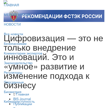
ГЛАВНАЯ
МЕРОПРИЯТИЯ
НОВОСТИ
Цифровизация — это не
Все новости
только внедрение
Безопасникам
инноваций. Это и
Комментарии экспертов
«умное» развитие и
Законодательство
изменение подхода к
Регуляторы
бизнесу
Персданные
Биометрия
Главная
BIS Journal
Киберпреступность
Публикации