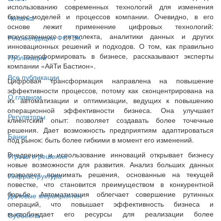
использованию современных технологий для изменения
бизнес-моделей и процессов компании. Очевидно, в его
Читалка
основе лежит применение цифровых технологий:
искусственного интеллекта, аналитики данных и других
Рекомендации ФСТЭК
инновационных решений и подходов. О том, как правильно
это трансформировать в бизнесе, рассказывают эксперты
Публикации
компании «АйТи Бастион».
Все публикации
Цифровая трансформация направлена на повышение
эффективности процессов, потому как сконцентрирована на
О главном
их автоматизации и оптимизации, ведущих к повышению
операционной эффективности бизнеса. Она улучшает
Регуляторы
клиентский опыт: позволяет создавать более точечные
решения. Дает возможность предприятиям адаптироваться
Банки
под рынок: быть более гибкими в момент его изменений.
Внедрение и использование инноваций открывает бизнесу
Угрозы и решения
новые возможности для развития. Анализ больших данных
позволяет принимать решения, основанные на текущей
Инфраструктура
повестке, что становится преимуществом в конкурентной
борьбе. Автоматизация облегчает совершение рутинных
Деловые мероприятия
операций, что повышает эффективность бизнеса и
высвобождает его ресурсы для реализации более
Субъекты