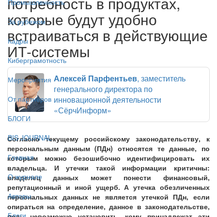
потребность в продуктах,
Промышленность
которые будут удобно
За рубежом
встраиваться в действующие
Кадры
ИТ-системы
Киберграмотность
Алексей Парфентьев
, заместитель
Мероприятия
генерального директора по
инновационной деятельности
От партнёров
«СёрчИнформ»
БЛОГИ
BIS JOURNAL
Согласно текущему российскому законодательству, к
персональным данным (ПДн) относятся те данные, по
Главная
которым можно безошибочно идентифицировать их
владельца. И утечки такой информации критичны:
О журнале
владелец данных может понести финансовый,
репутационный и иной ущерб. А утечка обезличенных
Авторы
персональных данных не является утечкой ПДн, если
опираться на определение, данное в законодательстве,
Блоги
ведь невозможно установить, кому принадлежат эти