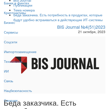
BIS Journal
Банки и финтех
Публикации
Тема номера
Криптоактивы
Беда заказчика. Есть потребность в продуктах, которые
будут удобно встраиваться в действующие ИТ-системы
Бизнес
BIS Journal №4(51)2023
21 октября, 2023
Сервисы
Соцсети
Импортозамещение
Технологии
ИИ
Связь
Нацбезопасность
Беда заказчика. Есть
Санкции