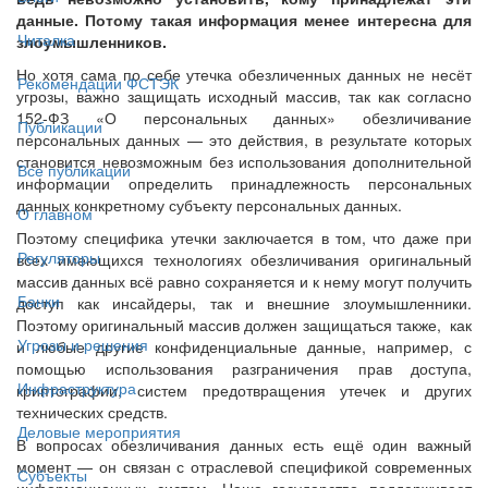
данные. Потому такая информация менее интересна для
Читалка
злоумышленников.
Но хотя сама по себе утечка обезличенных данных не несёт
Рекомендации ФСТЭК
угрозы, важно защищать исходный массив, так как согласно
152-ФЗ «О персональных данных» обезличивание
Публикации
персональных данных — это действия, в результате которых
становится невозможным без использования дополнительной
Все публикации
информации определить принадлежность персональных
данных конкретному субъекту персональных данных.
О главном
Поэтому специфика утечки заключается в том, что даже при
Регуляторы
всех имеющихся технологиях обезличивания оригинальный
массив данных всё равно сохраняется и к нему могут получить
Банки
доступ как инсайдеры, так и внешние злоумышленники.
Поэтому оригинальный массив должен защищаться также, как
Угрозы и решения
и любые другие конфиденциальные данные, например, с
помощью использования разграничения прав доступа,
Инфраструктура
криптографии, систем предотвращения утечек и других
технических средств.
Деловые мероприятия
В вопросах обезличивания данных есть ещё один важный
момент — он связан с отраслевой спецификой современных
Субъекты
информационных систем. Наше государство поддерживает