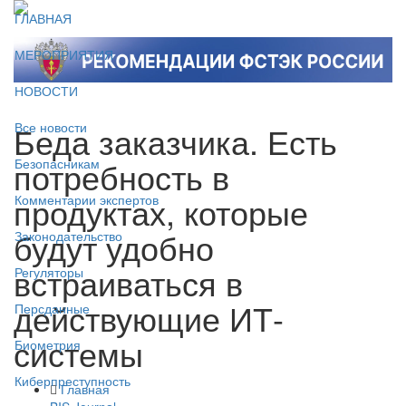
ГЛАВНАЯ
МЕРОПРИЯТИЯ
НОВОСТИ
Беда заказчика. Есть
Все новости
потребность в
Безопасникам
продуктах, которые
Комментарии экспертов
будут удобно
Законодательство
встраиваться в
Регуляторы
действующие ИТ-
Персданные
системы
Биометрия
Киберпреступность
Главная