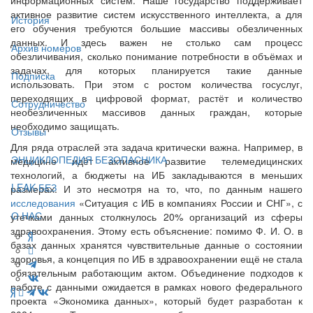
активное развитие систем искусственного интеллекта, а для
История
его обучения требуются большие массивы обезличенных
данных. И здесь важен не столько сам процесс
Архив номеров
обезличивания, сколько понимание потребности в объёмах и
задачах, для которых планируется такие данные
Подписка
использовать. При этом с ростом количества госуслуг,
переходящих в цифровой формат, растёт и количество
Сотрудничество
необезличенных массивов данных граждан, которые
необходимо защищать.
Отзывы
Для ряда отраслей эта задача критически важна. Например, в
ЭНЦИКЛОПЕДИЯ БЕЗОПАСНИКА
медицине идёт активное развитие телемедицинских
технологий, а бюджеты на ИБ закладываются в меньших
LEAK-БЕЗ
размерах. И это несмотря на то, что, по данным нашего
исследования
«Ситуация с ИБ в компаниях России и СНГ», с
О НАС
утечками данных столкнулось 20% организаций из сферы
здравоохранения. Этому есть объяснение: помимо Ф. И. О. в
базах данных хранятся чувствительные данные о состоянии
здоровья, а концепция по ИБ в здравоохранении ещё не стала
обязательным работающим актом. Объединение подходов к
работе с данными ожидается в рамках нового федерального
проекта «Экономика данных», который будет разработан к