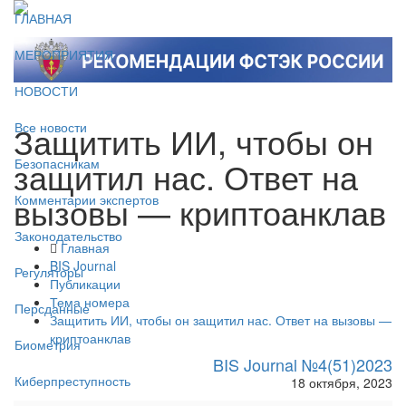
ГЛАВНАЯ
МЕРОПРИЯТИЯ
НОВОСТИ
Защитить ИИ, чтобы он
Все новости
защитил нас. Ответ на
Безопасникам
вызовы — криптоанклав
Комментарии экспертов
Законодательство
Главная
BIS Journal
Регуляторы
Публикации
Тема номера
Персданные
Защитить ИИ, чтобы он защитил нас. Ответ на вызовы —
криптоанклав
Биометрия
BIS Journal №4(51)2023
Киберпреступность
18 октября, 2023