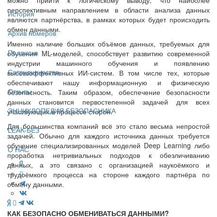
перспективным направлением в области анализа данных
История
являются партнёрства, в рамках которых будет происходить
обмен данными.
Архив номеров
Именно наличие больших объёмов данных, требуемых для
Подписка
обучения ML-моделей, способствует развитию современной
индустрии машинного обучения и появлению
Сотрудничество
высокоэффективных ИИ-систем. В том числе тех, которые
обеспечивают нашу информационную и физическую
Отзывы
безопасность. Таким образом, обеспечение безопасности
данных становится первостепенной задачей для всех
ЭНЦИКЛОПЕДИЯ БЕЗОПАСНИКА
участвующих в процессе сторон.
Для большинства компаний всё это стало весьма непростой
LEAK-БЕЗ
задачей. Обычно для каждого источника данных требуется
обучение специализированных моделей Deep Learning либо
О НАС
проработка нетривиальных подходов к обезличиванию
данных, а это связано с организацией наукоёмкого и
трудоёмкого процесса на стороне каждого партнёра по
обмену данными.
КАК БЕЗОПАСНО ОБМЕНИВАТЬСЯ ДАННЫМИ?