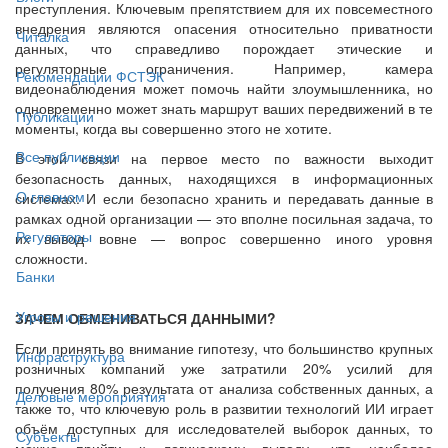
преступления. Ключевым препятствием для их повсеместного
внедрения являются опасения относительно приватности
Читалка
данных, что справедливо порождает этические и
регуляторные ограничения. Например, камера
Рекомендации ФСТЭК
видеонаблюдения может помочь найти злоумышленника, но
одновременно может знать маршрут ваших передвижений в те
Публикации
моменты, когда вы совершенно этого не хотите.
Все публикации
В этой связи на первое место по важности выходит
безопасность данных, находящихся в информационных
О главном
системах. И если безопасно хранить и передавать данные в
рамках одной организации — это вполне посильная задача, то
Регуляторы
их вывод вовне — вопрос совершенно иного уровня
сложности.
Банки
Угрозы и решения
ЗАЧЕМ ОБМЕНИВАТЬСЯ ДАННЫМИ?
Если принять во внимание гипотезу, что большинство крупных
Инфраструктура
розничных компаний уже затратили 20% усилий для
получения 80% результата от анализа собственных данных, а
Деловые мероприятия
также то, что ключевую роль в развитии технологий ИИ играет
объём доступных для исследователей выборок данных, то
Субъекты
можно прийти к логическому выводу, что наиболее