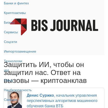
Банки и финтех
Криптоактивы
Бизнес
Сервисы
Соцсети
Импортозамещение
Технологии
Защитить ИИ, чтобы он
защитил нас. Ответ на
ИИ
вызовы — криптоанклав
Связь
Нацбезопасность
Денис Суржко
, начальник управления
Санкции
перспективных алгоритмов машинного
обучения банка ВТБ