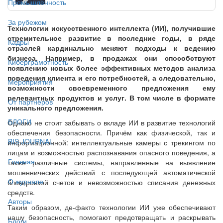
Промышленность
За рубежом
Технологии искусственного интеллекта (ИИ), получившие
стремительное развитие в последние годы, в ряде
Кадры
отраслей кардинально меняют подходы к ведению
бизнеса. Например, в продажах они способствуют
Киберграмотность
появлению новых более эффективных методов анализа
поведения клиента и его потребностей, а следовательно,
Мероприятия
возможности своевременного предложения ему
релевантных продуктов и услуг. В том числе в формате
От партнёров
уникального предложения.
БЛОГИ
Однако не стоит забывать о вкладе ИИ в развитие технологий
обеспечения безопасности. Причём как физической, так и
BIS JOURNAL
информационной: интеллектуальные камеры с трекингом по
лицам и возможностью распознавания опасного поведения, а
Главная
также различные системы, направленные на выявление
мошеннических действий с последующей автоматической
О журнале
блокировкой счетов и невозможностью списания денежных
средств.
Авторы
Таким образом, де-факто технологии ИИ уже обеспечивают
нашу безопасность, помогают предотвращать и раскрывать
Блоги