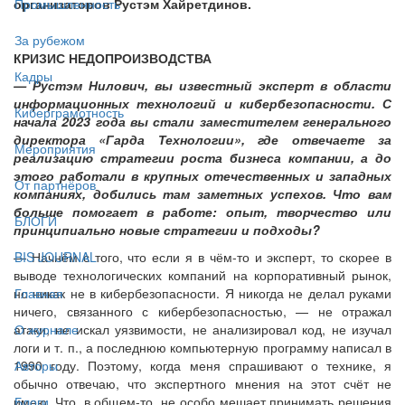
организаторов Рустэм Хайретдинов.
Промышленность
За рубежом
КРИЗИС НЕДОПРОИЗВОДСТВА
Кадры
— Рустэм Нилович, вы известный эксперт в области
информационных технологий и кибербезопасности. С
Киберграмотность
начала 2023 года вы стали заместителем генерального
директора «Гарда Технологии», где отвечаете за
Мероприятия
реализацию стратегии роста бизнеса компании, а до
этого работали в крупных отечественных и западных
От партнёров
компаниях, добились там заметных успехов. Что вам
больше помогает в работе: опыт, творчество или
БЛОГИ
принципиально новые стратегии и подходы?
— Начнём с того, что если я в чём-то и эксперт, то скорее в
BIS JOURNAL
выводе технологических компаний на корпоративный рынок,
но никак не в кибербезопасности. Я никогда не делал руками
Главная
ничего, связанного с кибербезопасностью, — не отражал
атаки, не искал уязвимости, не анализировал код, не изучал
О журнале
логи и т. п., а последнюю компьютерную программу написал в
1990 году. Поэтому, когда меня спрашивают о технике, я
Авторы
обычно отвечаю, что экспертного мнения на этот счёт не
имею. Что, в общем-то, не особо мешает принимать решения
Блоги