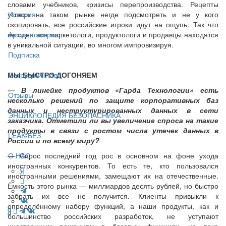
словами учебников, кризисы перепроизводства. Рецепты
успеха на таком рынке негде подсмотреть и не у кого
История
скопировать, все российские игроки идут на ощупь. Так что
сегодня все маркетологи, продуктологи и продавцы находятся
Архив номеров
в уникальной ситуации, во многом импровизируя.
Подписка
МЫ БЫСТРО ДОГОНЯЕМ
Сотрудничество
— В линейке продуктов «Гарда Технологии» есть
Отзывы
несколько решений по защите корпоративных баз
данных и неструктурированных данных в сети
ЭНЦИКЛОПЕДИЯ БЕЗОПАСНИКА
заказчика. Отметили ли вы увеличение спроса на такие
продукты в связи с ростом числа утечек данных в
LEAK-БЕЗ
России и по всему миру?
— Спрос последний год рос в основном на фоне ухода
О НАС
иностранных конкурентов. То есть те, кто пользовался
иностранными решениями, замещают их на отечественные.
Ёмкость этого рынка — миллиардов десять рублей, но быстро
забрать их все не получится. Клиенты привыкли к
определённому набору функций, а наши продукты, как и
большинство российских разработок, не уступают
иностранным решениям в базовых функциях, но пока