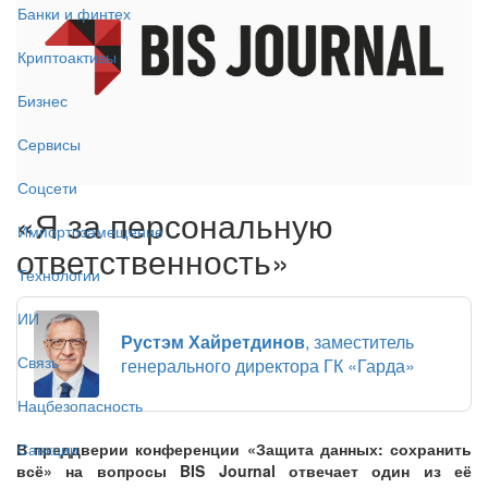
Банки и финтех
Криптоактивы
Бизнес
Сервисы
Соцсети
«Я за персональную
Импортозамещение
ответственность»
Технологии
ИИ
Рустэм Хайретдинов
, заместитель
Связь
генерального директора ГК «Гарда»
Нацбезопасность
В преддверии конференции «Защита данных: сохранить
Санкции
всё» на вопросы BIS Journal отвечает один из её