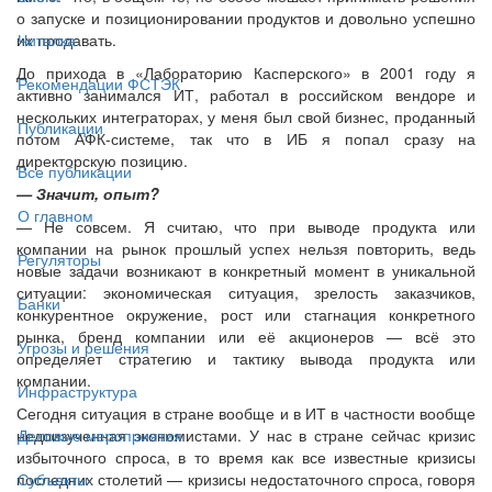
о запуске и позиционировании продуктов и довольно успешно
их продавать.
Читалка
До прихода в «Лабораторию Касперского» в 2001 году я
Рекомендации ФСТЭК
активно занимался ИТ, работал в российском вендоре и
нескольких интеграторах, у меня был свой бизнес, проданный
Публикации
потом АФК-системе, так что в ИБ я попал сразу на
директорскую позицию.
Все публикации
— Значит, опыт?
О главном
— Не совсем. Я считаю, что при выводе продукта или
компании на рынок прошлый успех нельзя повторить, ведь
Регуляторы
новые задачи возникают в конкретный момент в уникальной
ситуации: экономическая ситуация, зрелость заказчиков,
Банки
конкурентное окружение, рост или стагнация конкретного
рынка, бренд компании или её акционеров — всё это
Угрозы и решения
определяет стратегию и тактику вывода продукта или
компании.
Инфраструктура
Сегодня ситуация в стране вообще и в ИТ в частности вообще
недоизученная экономистами. У нас в стране сейчас кризис
Деловые мероприятия
избыточного спроса, в то время как все известные кризисы
последних столетий — кризисы недостаточного спроса, говоря
Субъекты