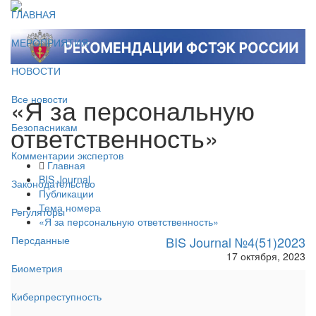
ГЛАВНАЯ
МЕРОПРИЯТИЯ
НОВОСТИ
«Я за персональную
Все новости
ответственность»
Безопасникам
Комментарии экспертов
Главная
BIS Journal
Законодательство
Публикации
Тема номера
Регуляторы
«Я за персональную ответственность»
BIS Journal №4(51)2023
Персданные
17 октября, 2023
Биометрия
Киберпреступность