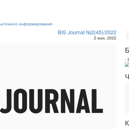
быточного информирования
BIS Journal №2(45)/2022
2 мая, 2022
Б
-
Ч
К