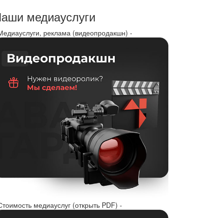
аши медиауслуги
 Медиауслуги, реклама (видеопродакшн) -
Стоимость медиауслуг (открыть PDF) -