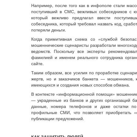
Например, после того как в инфополе стали массо
поступивший в СМС, вежливых собеседников с ю
который вежливо предлагал ввести поступивш
собеседника, который требовал назвать код, сраб
потеряли деньги.
Когда примитивная схема со «службой безопа
мошеннические сценаристы разработали многоходо
ведомств. Поскольку все эксперты рекомендова
фамилией и именем реального сотрудника орган
сайте.
Таким образом, все усилия по проработке сценар
жертв, но и заказчиков банкета — мошенников, 
имеющихся и создания новых способов обмана.
В контексте «информационной помощи» мошенника
— украденные из банков и других организаций б
данные, номера телефонов и даже остатки по
профильные СМИ, что позволяет приобретать «
публикации предложений.
КАК ЗАЩИТИТЬ ЛЮДЕЙ