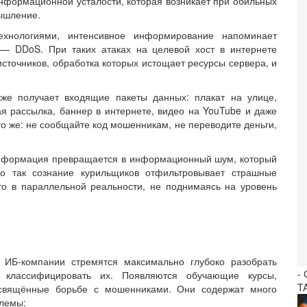
нформационной усталости, которая возникает при обильных
ышление.
ехнологиями, интенсивное информирование напоминает
 — DDoS. При таких атаках на целевой хост в интернете
источников, обработка которых истощает ресурсы сервера, и
же получает входящие пакеты данных: плакат на улице,
я рассылка, баннер в интернете, видео на YouTube и даже
то же: не сообщайте код мошенникам, не переводите деньги,
 информация превращается в информационный шум, который
но так сознание курильщиков отфильтровывает страшные
-то в параллельной реальности, не поднимаясь на уровень
и ИБ-компании стремятся максимально глубоко разобрать
-
и классифицировать их. Появляются обучающие курсы,
T
освящённые борьбе с мошенниками. Они содержат много
блемы: