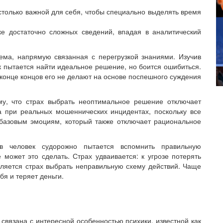
столько важной для себя, чтобы специально выделять время
ке достаточно сложных сведений, впадая в аналитический
ема, напрямую связанная с перегрузкой знаниями. Изучив
к пытается найти идеальное решение, но боится ошибиться.
в конце концов его не делают на основе поспешного суждения
му, что страх выбрать неоптимальное решение отключает
 при реальных мошеннических инцидентах, поскольку все
 базовым эмоциям, который также отключает рациональное
в человек судорожно пытается вспомнить правильную
может это сделать. Страх удваивается: к угрозе потерять
вляется страх выбрать неправильную схему действий. Чаще
бя и теряет деньги.
вязана с интересной особенностью психики, известной как