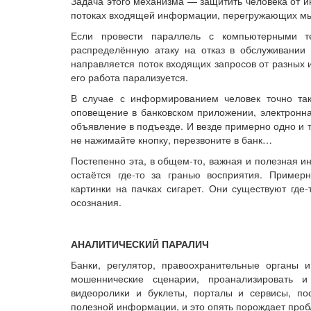
Задача этого механизма — защитить человека от и
потоках входящей информации, перегружающих м
Если провести параллель с компьютерными т
распределённую атаку на отказ в обслуживании
направляется поток входящих запросов от разных 
его работа парализуется.
В случае с информированием человек точно так
оповещение в банковском приложении, электронна
объявление в подъезде. И везде примерно одно и 
не нажимайте кнопку, перезвоните в банк…
Постепенно эта, в общем-то, важная и полезная
остаётся где-то за гранью восприятия. Пример
картинки на пачках сигарет. Они существуют где
осознания.
АНАЛИТИЧЕСКИЙ ПАРАЛИЧ
Банки, регулятор, правоохранительные органы 
мошеннические сценарии, проанализировать 
видеоролики и буклеты, порталы и сервисы, п
полезной информации, и это опять порождает про