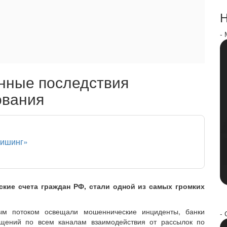
Н
-
нные последствия
ования
фишинг»
кие счета граждан РФ, стали одной из самых громких
м потоком освещали мошеннические инциденты, банки
- 
щений по всем каналам взаимодействия от рассылок по