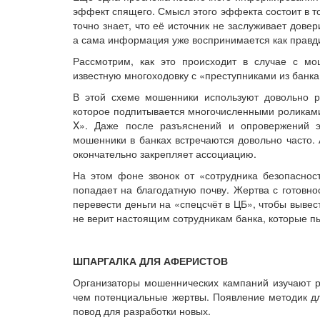
эффект спящего. Смысл этого эффекта состоит в т
точно знает, что её источник не заслуживает дове
а сама информация уже воспринимается как правд
Рассмотрим, как это происходит в случае с м
известную многоходовку с «преступниками из банка
В этой схеме мошенники используют довольно р
которое подпитывается многочисленными роликами 
X». Даже после разъяснений и опровержений э
мошенники в банках встречаются довольно часто
окончательно закрепляет ассоциацию.
На этом фоне звонок от «сотрудника безопаснос
попадает на благодатную почву. Жертва с готовно
перевести деньги на «спецсчёт в ЦБ», чтобы вывес
не верит настоящим сотрудникам банка, которые пы
ШПАРГАЛКА ДЛЯ АФЕРИСТОВ
Организаторы мошеннических кампаний изучают р
чем потенциальные жертвы. Появление методик 
повод для разработки новых.