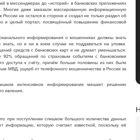
ий в мессенджерах до «историй» в банковских приложениях
а. Многие даже заказали массированную информационную
 России не остался в стороне и создал не только раздел об
 но и целый портал, посвящённый повышению финансовой
огоканального информирования о мошенниках должны знать
 знать, но и ни в коем случае не поддаваться на уловки.
ищений средств с банковских карт и не думает уменьшаться.
ду 92% обращений по страховым событиям с банковскими
го доступа к счёту, причём больше половины из них были
ым МВД, ущерб от телефонного мошенничества в России за
лишком интенсивное информирование мешает решению
го явления.
Н
что при поступлении слишком большого количества данных
ет информацию, которую считает известной, поскольку её