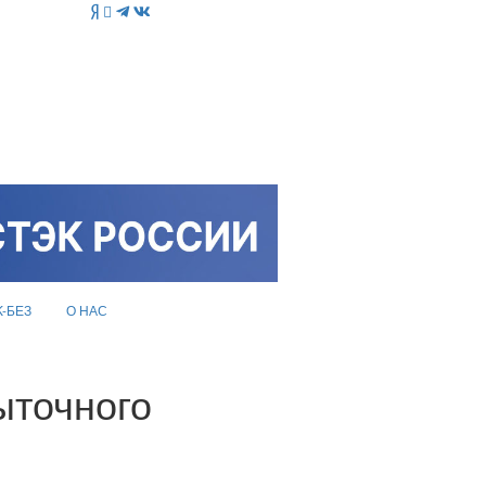
K-БЕЗ
О НАС
ыточного