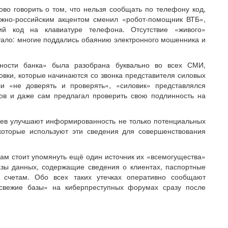
во говорить о том, что нельзя сообщать по телефону код,
жно-российским акцентом сменил «робот-помощник ВТБ»,
ий код на клавиатуре телефона. Отсутствие «живого»
отало: многие поддались обаянию электронного мошенника и
сности банка» была разобрана буквально во всех СМИ,
вки, которые начинаются со звонка представителя силовых
ли «не доверять и проверять», «силовик» представлялся
ов и даже сам предлагал проверить свою подлинность на
иев улучшают информированность не только потенциальных
которые используют эти сведения для совершенствования
м стоит упомянуть ещё один источник их «всемогущества»
азы данных, содержащие сведения о клиентах, паспортные
 счетам. Обо всех таких утечках оперативно сообщают
свежие базы» на киберпреступных форумах сразу после