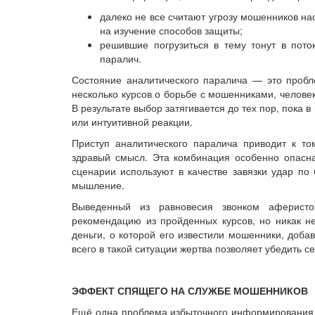
далеко не все считают угрозу мошенников на
на изучение способов защиты;
решившие погрузиться в тему тонут в пото
паралич.
Состояние аналитического паралича — это пробл
несколько курсов о борьбе с мошенниками, челове
В результате выбор затягивается до тех пор, пока 
или интуитивной реакции.
Приступ аналитического паралича приводит к то
здравый смысл. Эта комбинация особенно опасна
сценарии используют в качестве завязки удар по
мышление.
Выведенный из равновесия звонком аферисто
рекомендацию из пройденных курсов, но никак не 
деньги, о которой его известили мошенники, доба
всего в такой ситуации жертва позволяет убедить се
ЭФФЕКТ СПЯЩЕГО НА СЛУЖБЕ МОШЕННИКОВ
Ещё одна проблема избыточного информирования с