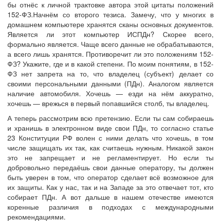
бы отнёс к личной трактовке автора этой цитаты положений
152-ФЗ.Начнём со второго тезиса. Замечу, что у многих в
домашнем компьютере хранятся сканы основных документов.
Является ли этот компьютер ИСПДн? Скорее всего,
формально является. Чаще всего данные не обрабатываются,
а всего лишь хранятся. Противоречит ли это положениям 152-
ФЗ? Укажите, где и в какой степени. По моим понятиям, в 152-
ФЗ нет запрета на то, что владелец (субъект) делает со
своими персональными данными (ПДн). Аналогом является
наличие автомобиля. Хочешь — езди на нём аккуратно,
хочешь — врежься в первый попавшийся столб, ты владелец.
А теперь рассмотрим всю претензию. Если ты сам собираешь
и хранишь в электронном виде свои ПДн, то согласно статье
23 Конституции РФ волен с ними делать что хочешь, в том
числе защищать их так, как считаешь нужным. Никакой закон
это не запрещает и не регламентирует. Но если ты
добровольно передаёшь свои данные оператору, ты должен
быть уверен в том, что оператор сделает всё возможное для
их защиты. Как у нас, так и на Западе за это отвечает тот, кто
собирает ПДн. А вот дальше в нашем отечестве имеются
коренные различия в подходах с международными
рекомендациями.