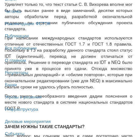
Удивляет только то, что текст статьи С. В. Вихорева вполне мог
бы быть выслан ранее в виде замечаний, десятки которых
Читалка
авторы обработали перед разработкой окончательной
редакции по окончании публичного обсуждения проекта
Рекомендации ФСТЭК
стандарта.
Публикации
При написании международных стандартов используются
отличные от отечественных ГОСТ 1.7 и ГОСТ 1.8 правила.
Все публикации
Поскольку в ТЗ на разработку данного стандарта стоял статус
IDT (идентичный), перевод не должен отличаться от
О главном
оригинала. Решение о переводе стандарта из IDT в NEQ было
принято уже в процессе его сдачи. Отсюда множество
Регуляторы
«тривиальных деклараций» и «обилие повторов», которые при
окончательном редактировании (уже для NEQ) в максимально
Банки
сжатые сроки не удалось убрать полностью.
После такого своеобразного введения дадим пояснения о
Угрозы и решения
месте нового стандарта в системе национальных стандартов
ГОСТ Р.
Инфраструктура
Деловые мероприятия
ЗАЧЕМ НУЖНЫ ТАКИЕ СТАНДАРТЫ?
Субъекты
Этот вопрос мы слышим часто и сами достаточно часто