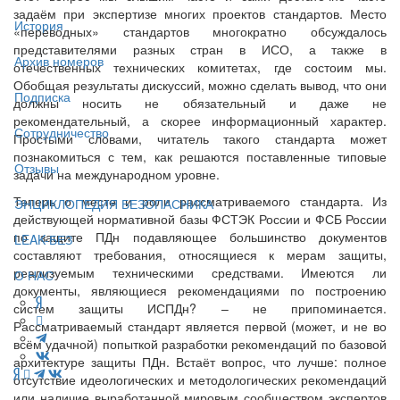
задаём при экспертизе многих проектов стандартов. Место
История
«переводных» стандартов многократно обсуждалось
представителями разных стран в ИСО, а также в
Архив номеров
отечественных технических комитетах, где состоим мы.
Обобщая результаты дискуссий, можно сделать вывод, что они
Подписка
должны носить не обязательный и даже не
рекомендательный, а скорее информационный характер.
Сотрудничество
Простыми словами, читатель такого стандарта может
познакомиться с тем, как решаются поставленные типовые
Отзывы
задачи на международном уровне.
Теперь о месте и роли рассматриваемого стандарта. Из
ЭНЦИКЛОПЕДИЯ БЕЗОПАСНИКА
действующей нормативной базы ФСТЭК России и ФСБ России
по защите ПДн подавляющее большинство документов
LEAK-БЕЗ
составляют требования, относящиеся к мерам защиты,
реализуемым техническими средствами. Имеются ли
О НАС
документы, являющиеся рекомендациями по построению
систем защиты ИСПДн? – не припоминается.
Рассматриваемый стандарт является первой (может, и не во
всём удачной) попыткой разработки рекомендаций по базовой
архитектуре защиты ПДн. Встаёт вопрос, что лучше: полное
отсутствие идеологических и методологических рекомендаций
или наличие выработанной мировым сообществом экспертов