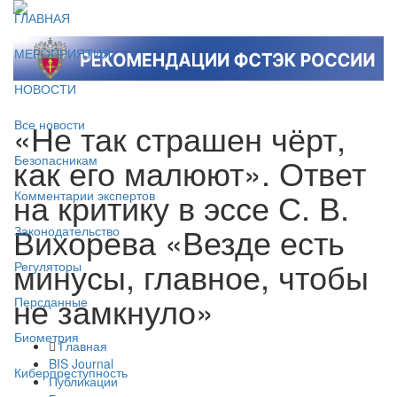
ГЛАВНАЯ
МЕРОПРИЯТИЯ
НОВОСТИ
«Не так страшен чёрт,
Все новости
как его малюют». Ответ
Безопасникам
на критику в эссе С. В.
Комментарии экспертов
Вихорева «Везде есть
Законодательство
минусы, главное, чтобы
Регуляторы
не замкнуло»
Персданные
Биометрия
Главная
BIS Journal
Киберпреступность
Публикации