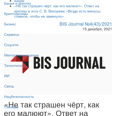
Банки
Банки и финтех
«Не так страшен чёрт, как его малюют». Ответ на
критику в эссе С. В. Вихорева «Везде есть минусы,
Криптоактивы
главное, чтобы не замкнуло»
BIS Journal №4(43)/2021
Бизнес
15 декабря, 2021
Сервисы
Соцсети
Импортозамещение
Технологии
ИИ
Связь
Нацбезопасность
«Не так страшен чёрт, как
Санкции
его малюют». Ответ на