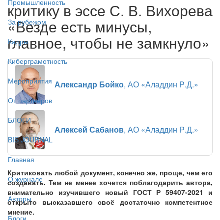
Промышленность
критику в эссе С. В. Вихорева
«Везде есть минусы,
За рубежом
главное, чтобы не замкнуло»
Кадры
Киберграмотность
Мероприятия
Александр Бойко
, АО «Аладдин Р.Д.»
От партнёров
БЛОГИ
Алексей Сабанов
, АО «Аладдин Р.Д.»
BIS JOURNAL
Главная
Критиковать любой документ, конечно же, проще, чем его
О журнале
создавать. Тем не менее хочется поблагодарить автора,
внимательно изучившего новый ГОСТ Р 59407-2021 и
Авторы
открыто высказавшего своё достаточно компетентное
мнение.
Блоги