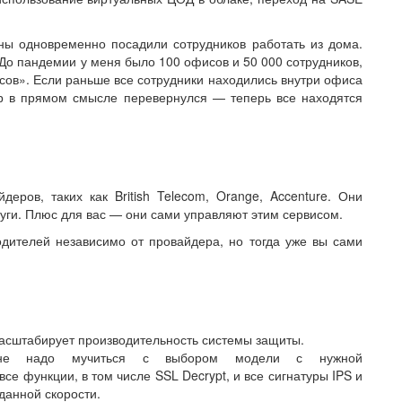
аны одновременно посадили сотрудников работать из дома.
«До пандемии у меня было 100 офисов и 50 000 сотрудников,
исов». Если раньше все сотрудники находились внутри офиса
мир в прямом смысле перевернулся — теперь все находятся
ров, таких как British Telecom, Orange, Accenture. Они
уги. Плюс для вас — они сами управляют этим сервисом.
дителей независимо от провайдера, но тогда уже вы сами
асштабирует производительность системы защиты.
рь не надо мучиться с выбором модели с нужной
се функции, в том числе SSL Decrypt, и все сигнатуры IPS и
данной скорости.