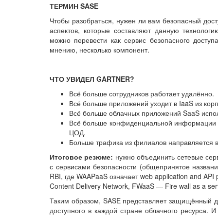
ТЕРМИН SASE
Чтобы разобраться, нужен ли вам безопасный дост
аспектов, которые составляют данную технологи
можно перевести как сервис безопасного доступ
мнению, несколько компонент.
ЧТО УВИДЕЛ GARTNER?
Всё больше сотрудников работает удалённо.
Всё больше приложений уходит в IaaS из кор
Всё больше облачных приложений SaaS испол
Всё больше конфиденциальной информации на
ЦОД.
Больше трафика из филиалов направляется в
Итоговое резюме:
нужно объединить сетевые серв
с сервисами безопасности (общепринятое назван
RBI, где WAAPaaS означает web application and API p
Content Delivery Network, FWaaS — Fire wall as a ser
Таким образом, SASE представляет защищённый до
доступного в каждой стране облачного ресурса. И