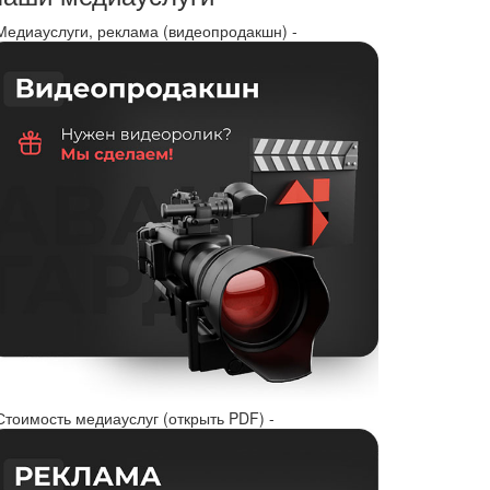
 Медиауслуги, реклама (видеопродакшн) -
Стоимость медиауслуг (открыть PDF) -