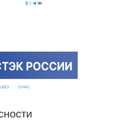
K-БЕЗ
О НАС
сности