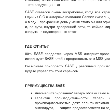
—это следующий шаг.
SASE оказался очень востребован, когда все стр
Один из CIO в интервью компании Gartner сказал: 
а в один прекрасный день у меня стало 50 000 оф
и, по сути, внутри доверенной сети, то сейчас 
снаружи, в недоверенных сетях.
ГДЕ КУПИТЬ?
80% SASE продается через MSS интернет-провайде
используют SASE, чтобы предоставить вам MSS-усл
Вы можете приобрести SASE у различных произво
будете управлять этим сервисом.
ПРЕИМУЩЕСТВА SASE
Автомасштабирование: теперь облако само м
Гарантия производительности: тепе
производительностью, даже если ты включил в
антивируса, — защита предоставляется на за