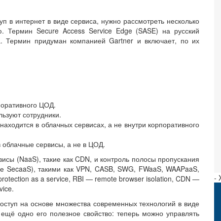
уп в интернет в виде сервиса, нужно рассмотреть несколько
ю. Термин Secure Access Service Edge (SASE) на русский
а. Термин придуман компанией Gartner и включает, по их
поративного ЦОД.
ьзуют сотрудники.
ходится в облачных сервисах, а не внутри корпоративного
 облачные сервисы, а не в ЦОД.
исы (NaaS), такие как CDN, и контроль полосы пропускания
ие SecaaS), такими как VPN, CASB, SWG, FWaaS, WAAPaaS,
-
rotection as a service, RBI — remote browser isolation, CDN —
vice.
ступ на основе множества современных технологий в виде
 ещё одно его полезное свойство: теперь можно управлять