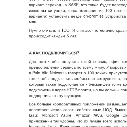
вариант переход на SASE, что также будет перех
известны ситуации, когда компания из 100 тысяч 
варианта: установить везде on-premise устройст
млн.
Нужно считать и TCO. Я считаю, что логично срав
происходит каждые 5 лет.
А КАК ПОДКЛЮЧИТЬСЯ?
Для того чтобы получить такой сервис, офис к
предоставления сервиса по всему миру. У мировых 
в Palo Alto Networks говорят о 100 точках присутс
того чтобы подключить мобильных сотрудников, н
который также подключается к ближайшей точке к
подключения через HTTP-прокси, но вы должны пони
поддерживают эту функцию.
Всё больше корпоративных приложений размещает
перестают использовать собственные ЦОД. Выясня
IaaS: Microsoft Azure, Amazon AWS, Google Cl
приложений так удобны, что их лучше всего использ
Evernote, Trello. Если ваша компания перешла на