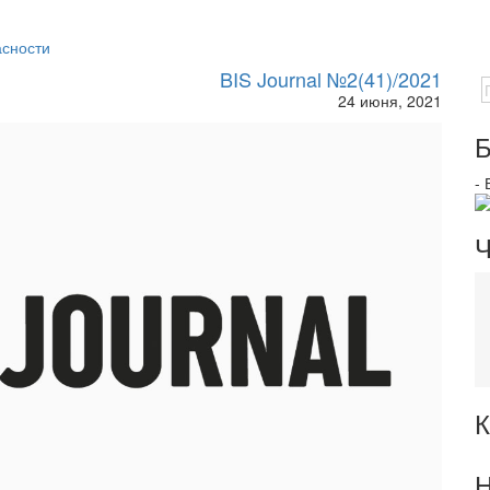
асности
BIS Journal №2(41)/2021
24 июня, 2021
Б
-
Ч
К
Н