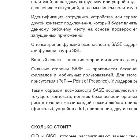
политикой по каждому сотруднику или устройству,
сравнению с ситуацией, когда мы пишем политику н
Идентификация сотрудника, устройства или серви
другой контекст подключения, который будет влият
данному рабочему месту на основе проверок ег
запущенных приложений.
С точки зрения функций безопасности, SASE содерж
эти функции внутри SSL.
Важный аспект – гарантия скорости и качества дост
Сильные стороны SASE — практически бесконеч
филиалов и мобильных пользователей. Для этого
присутствия (PoP — Point of Presence). У лидеров 
Таким образом, возможности SASE поставляются к
текущего контекста, политик безопасности орган
риск в течение жизни каждой сессии любого прил
(филиалы), устройства IoT, приложения, другие се
СКОЛЬКО СТОИТ?
CIO и CISO, которые рассматривают замену свои