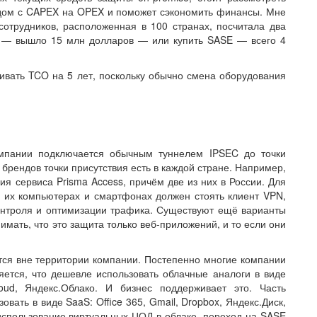
одом с CAPEX на OPEX и поможет сэкономить финансы. Мне
сотрудников, расположенная в 100 странах, посчитала два
ва — вышло 15 млн долларов — или купить SASE — всего 4
нивать TCO на 5 лет, поскольку обычно смена оборудования
омпании подключается обычным туннелем IPSEC до точки
брендов точки присутствия есть в каждой стране. Например,
твия сервиса Prisma Access, причём две из них в России. Для
а их компьютерах и смартфонах должен стоять клиент VPN,
онтроля и оптимизации трафика. Существуют ещё варианты
мать, что это защита только веб-приложений, и то если они
ся вне территории компании. Постепенно многие компании
ется, что дешевле использовать облачные аналоги в виде
oud, Яндекс.Облако. И бизнес поддерживает это. Часть
овать в виде SaaS: Office 365, Gmail, Dropbox, Яндекс.Диск,
 использование виртуальных ЦОД в облаке, переход на SASE