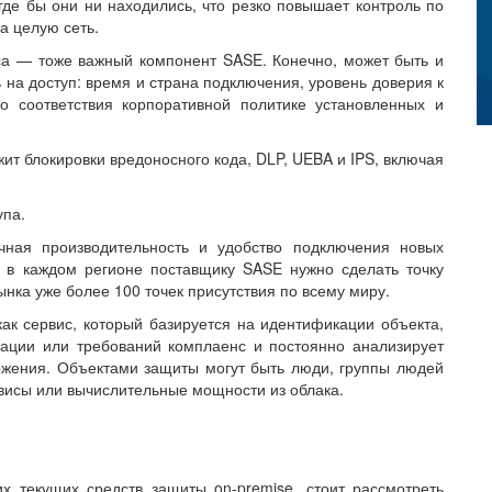
 где бы они ни находились, что резко повышает контроль по
а целую сеть.
са — тоже важный компонент SASE. Конечно, может быть и
ь на доступ: время и страна подключения, уровень доверия к
о соответствия корпоративной политике установленных и
ит блокировки вредоносного кода, DLP, UEBA и IPS, включая
упа.
ная производительность и удобство подключения новых
 в каждом регионе поставщику SASE нужно сделать точку
рынка уже более 100 точек присутствия по всему миру.
ак сервис, который базируется на идентификации объекта,
изации или требований комплаенс и постоянно анализирует
ожения. Объектами защиты могут быть люди, группы людей
рвисы или вычислительные мощности из облака.
х текущих средств защиты on-premise, стоит рассмотреть