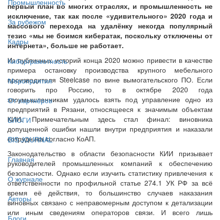
Промышленность
первый план во многих отраслях, и промышленность не
исключение, так как после «удивительного» 2020 года и
За рубежом
массового перехода на удалёнку некогда популярный
тезис «мы не боимся кибератак, поскольку отключены от
Кадры
интернета», больше не работает.
Из публичных историй конца 2020 можно привести в качестве
Киберграмотность
примера остановку производства крупного мебельного
производителя Steelcase по вине вымогательского ПО. Если
Мероприятия
говорить про Россию, то в октябре 2020 года
злоумышленникам удалось взять под управление одно из
От партнёров
предприятий в Рязани, относящееся к значимым объектам
КИИ. Примечательным здесь стал финал: виновника
БЛОГИ
допущенной ошибки нашли внутри предприятия и наказали
сотрудника согласно КоАП.
BIS JOURNAL
Законодательство в области безопасности КИИ призывает
Главная
руководителей промышленных компаний к обеспечению
безопасности. Однако если изучить статистику привлечения к
О журнале
ответственности по профильной статье 274.1 УК РФ за всё
время её действия, то большинство случаев наказания
Авторы
виновных связано с неправомерным доступом к детализации
или иным сведениям операторов связи. И всего лишь
Блоги