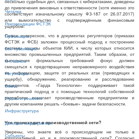
несколько судебных дел, связанных с кибератаками, доведены
до привлечения виновных к ответственности (хотя именно это
Читалка
соответствует изначальному смыслу ФЗ-187 от 26.07.2017)
или вымогательство с подтверждённым финансовым
Рекомендации ФСТЭК
ущербом.
Самое интересное, что в документах регуляторов (приказах
Публикации
ФСТЭК и ФСБ) заложен процессный подход к построению
системы защиты объектов КИИ, к числу которых относится
Все публикации
множество промышленных предприятий. Таким образом, от
выполнения формальных требований фокус должен
О главном
смещаться к предотвращению неправомерного воздействия
на информацию, защите от реальных атак (приводящих к
Регуляторы
ущербу), обнаружению, реагированию и расследованию
инцидентов. «Гарда Технологии» поддерживает такой
Банки
практический подход и с помощью технологий собственной
разработки помогает производственным предприятиям и
Угрозы и решения
другим компаниям решать «боевые» задачи безопасности.
Инфраструктура
Что происходит в производственной сети?
Деловые мероприятия
Уверены, что знаете всё о происходящем не только в
Субъекты
корпоративной, но и в производственной сети? Согласно