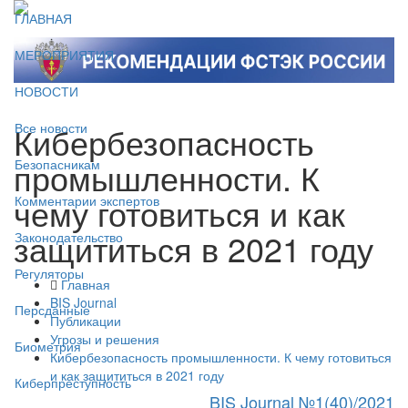
ГЛАВНАЯ
МЕРОПРИЯТИЯ
НОВОСТИ
Кибербезопасность
Все новости
промышленности. К
Безопасникам
чему готовиться и как
Комментарии экспертов
защититься в 2021 году
Законодательство
Регуляторы
Главная
BIS Journal
Персданные
Публикации
Угрозы и решения
Биометрия
Кибербезопасность промышленности. К чему готовиться
и как защититься в 2021 году
Киберпреступность
BIS Journal №1(40)/2021