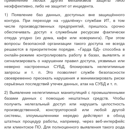
неэффективно, либо не защитит от инцидента.
1) Появление баз данных, доступных вне защищённого
контура. При переходе на «удалёнку» службам ИТ, в том
числе производственных предприятий, пришлось срочно
обеспечивать доступ к служебным ресурсам фактически
откуда угодно (из дома, кафе или коворкинга). При этом
вопросы безопасной организации такого доступа не всегда
решаются в приоритетном порядке. «Гарда БД» способна в
онлайн-режиме контролировать работу в базах, выявлять и
сигнализировать о нарушении правил доступа, уязвимых или
неверно настроенных СУБД, блокировать нелегитимные
запросы и т. п. Это позволяет службе безопасности
своевременно пресекать нарушения и минимизировать риски
серьёзных последствий утечек данных, атак на СУБД и т. п.
2) Выявление нелегитимных манипуляций с промышленными
базами данных с помощью нештатных средств. Чтобы
получить нелегальный доступ или нарушить целостность
производственной, конструкторской или любой другой
системы, злоумышленники нередко действуют в обход
штатных процедур работы, например, через веб-интерфейс
или клиентское ПО. Для полноценного выявления такого рода