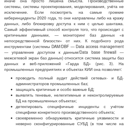
иначе она просто лишена смысла. Производственные
системы, системы проектирования, моделирования, учёта не
исключение. Если посмотреть на самые громкие
киберинциденты 2020 года, то они направлены либо на кражу
данных, либо блокировку доступа к ним с целью шантажа.
Самый эффективный способ контроля того, что происходит с
критичными данными, — мониторинг баз данных «в
непосредственной близости» от них. К подобного рода
инструментам (системы DAM/DBF — Data access management
— управление доступом к данным/Data base firewall —
межсетевой экран баз данных) относится система защиты баз
данных и веб-приложений «Гарда БД» (рис. 3). На
промышленных предприятиях и объектах КИИ она позволяет:
проводить полный аудит действий сетевых- и БД-
администраторов промышленных баз;
защищать критичные и особо важные БД;
выявлять теневые, нелегитимные и неконтролируемые
БД на промышленных объектах;
детектировать специфичные инциденты с учётом
специфики конкретного производственного объекта;
своевременно обнаруживать критичные уязвимости и
неверно сконфигурированные СУБД (в том числе на