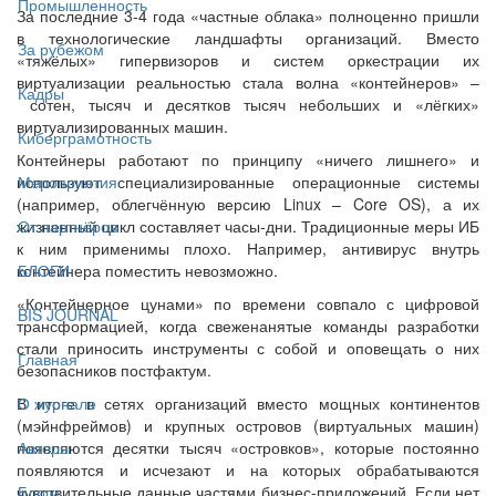
Промышленность
За последние 3-4 года «частные облака» полноценно пришли
в технологические ландшафты организаций. Вместо
За рубежом
«тяжёлых» гипервизоров и систем оркестрации их
виртуализации реальностью стала волна «контейнеров» –
Кадры
сотен, тысяч и десятков тысяч небольших и «лёгких»
виртуализированных машин.
Киберграмотность
Контейнеры работают по принципу «ничего лишнего» и
используют специализированные операционные системы
Мероприятия
(например, облегчённую версию Linux – Core OS), а их
жизненный цикл составляет часы-дни. Традиционные меры ИБ
От партнёров
к ним применимы плохо. Например, антивирус внутрь
контейнера поместить невозможно.
БЛОГИ
«Контейнерное цунами» по времени совпало с цифровой
BIS JOURNAL
трансформацией, когда свеженанятые команды разработки
стали приносить инструменты с собой и оповещать о них
Главная
безопасников постфактум.
В итоге в сетях организаций вместо мощных континентов
О журнале
(мэйнфреймов) и крупных островов (виртуальных машин)
появляются десятки тысяч «островков», которые постоянно
Авторы
появляются и исчезают и на которых обрабатываются
чувствительные данные частями бизнес-приложений. Если нет
Блоги