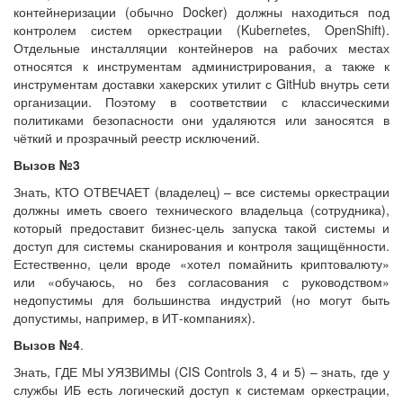
контейнеризации (обычно Docker) должны находиться под
контролем систем оркестрации (Kubernetes, OpenShift).
Отдельные инсталляции контейнеров на рабочих местах
относятся к инструментам администрирования, а также к
инструментам доставки хакерских утилит с GitHub внутрь сети
организации. Поэтому в соответствии с классическими
политиками безопасности они удаляются или заносятся в
чёткий и прозрачный реестр исключений.
Вызов №3
Знать, КТО ОТВЕЧАЕТ (владелец) – все системы оркестрации
должны иметь своего технического владельца (сотрудника),
который предоставит бизнес-цель запуска такой системы и
доступ для системы сканирования и контроля защищённости.
Естественно, цели вроде «хотел помайнить криптовалюту»
или «обучаюсь, но без согласования с руководством»
недопустимы для большинства индустрий (но могут быть
допустимы, например, в ИТ-компаниях).
Вызов №4
.
Знать, ГДЕ МЫ УЯЗВИМЫ (CIS Controls 3, 4 и 5) – знать, где у
службы ИБ есть логический доступ к системам оркестрации,