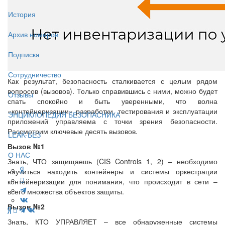
История
Архив номеров
Подписка
Сотрудничество
Как результат, безопасность сталкивается с целым рядом
вопросов (вызовов). Только справившись с ними, можно будет
Отзывы
спать спокойно и быть уверенными, что волна
«контейнеризации» разработки, тестирования и эксплуатации
ЭНЦИКЛОПЕДИЯ БЕЗОПАСНИКА
приложений управляема с точки зрения безопасности.
Рассмотрим ключевые десять вызовов.
LEAK-БЕЗ
Вызов №1
О НАС
Знать, ЧТО защищаешь (CIS Controls 1, 2) – необходимо
научиться находить контейнеры и системы оркестрации
контейнеризации для понимания, что происходит в сети –
всего множества объектов защиты.
Вызов №2
Знать, КТО УПРАВЛЯЕТ – все обнаруженные системы