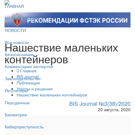
ГЛАВНАЯ
МЕРОПРИЯТИЯ
НОВОСТИ
Нашествие маленьких
Все новости
контейнеров
Безопасникам
Комментарии экспертов
Главная
BIS Journal
Законодательство
Публикации
Угрозы и решения
Регуляторы
Нашествие маленьких контейнеров
BIS Journal №3(38)/2020
Персданные
20 августа, 2020
Биометрия
Киберпреступность