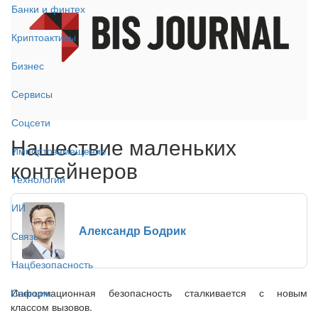
Банки и финтех
Криптоактивы
Бизнес
Сервисы
Соцсети
Нашествие маленьких
Импортозамещение
контейнеров
Технологии
ИИ
Александр Бодрик
Связь
Нацбезопасность
Информационная безопасность сталкивается с новым
Санкции
классом вызовов.