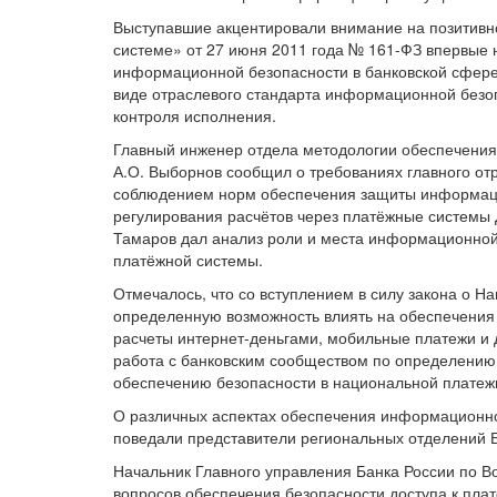
Выступавшие акцентировали внимание на позитивн
системе» от 27 июня 2011 года № 161-ФЗ впервые 
информационной безопасности в банковской сфере.
виде отраслевого стандарта информационной безоп
контроля исполнения.
Главный инженер отдела методологии обеспечения
А.О. Выборнов сообщил о требованиях главного отр
соблюдением норм обеспечения защиты информаци
регулирования расчётов через платёжные системы 
Тамаров дал анализ роли и места информационной
платёжной системы.
Отмечалось, что со вступлением в силу закона о Н
определенную возможность влиять на обеспечения б
расчеты интернет-деньгами, мобильные платежи и 
работа с банковским сообществом по определению 
обеспечению безопасности в национальной платеж
О различных аспектах обеспечения информационно
поведали представители региональных отделений Б
Начальник Главного управления Банка России по В
вопросов обеспечения безопасности доступа к пла