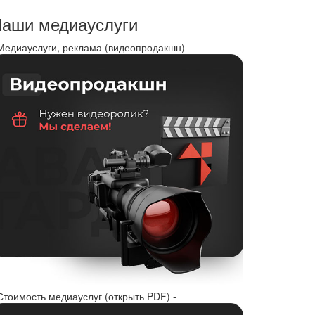
аши медиауслуги
 Медиауслуги, реклама (видеопродакшн) -
Стоимость медиауслуг (открыть PDF) -