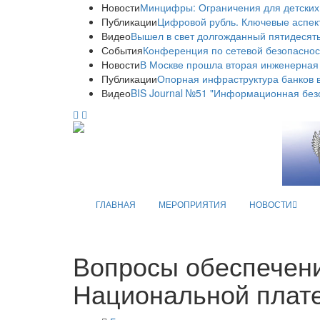
Новости
Минцифры: Ограничения для детских
Публикации
Цифровой рубль. Ключевые аспек
Видео
Вышел в свет долгожданный пятидесяты
События
Конференция по сетевой безопаснос
Новости
В Москве прошла вторая инженерная
Публикации
Опорная инфраструктура банков в
Видео
BIS Journal №51 "Информационная без
ГЛАВНАЯ
МЕРОПРИЯТИЯ
НОВОСТИ
Вопросы обеспечен
Национальной плат