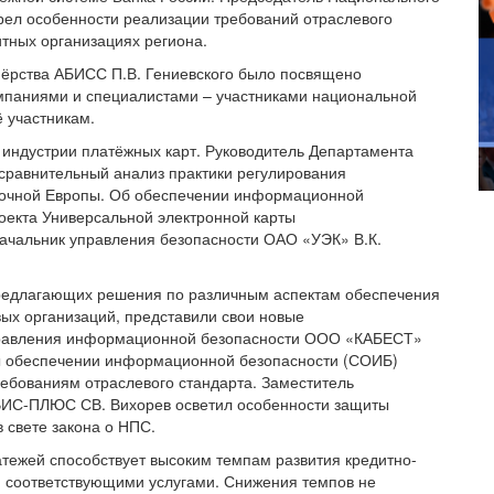
рел особенности реализации требований отраслевого
итных организациях региона.
ёрства АБИСС П.В. Гениевского было посвящено
мпаниями и специалистами – участниками национальной
 участникам.
индустрии платёжных карт. Руководитель Департамента
 сравнительный анализ практики регулирования
сточной Европы. Об обеспечении информационной
роекта Универсальной электронной карты
начальник управления безопасности ОАО «УЭК» В.К.
предлагающих решения по различным аспектам обеспечения
х организаций, представили свои новые
управления информационной безопасности ООО «КАБЕСТ»
ы обеспечении информационной безопасности (СОИБ)
ебованиям отраслевого стандарта. Заместитель
ВИС-ПЛЮС СВ. Вихорев осветил особенности защиты
 свете закона о НПС.
тежей способствует высоким темпам развития кредитно-
 соответствующими услугами. Снижения темпов не