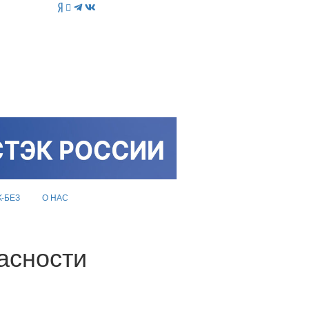
K-БЕЗ
О НАС
асности