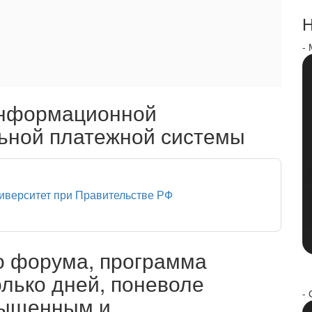
Н
-
информационной
ьной платежной системы
иверситет при Правительстве РФ
о форума, программа
олько дней, поневоле
- 
сыщенным и