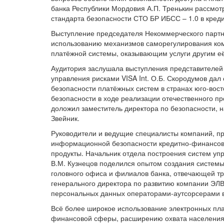
банка Республики Мордовия А.П. Тренькин рассмот
стандарта безопасности СТО БР ИБСС – 1.0 в кред
Выступление председателя Некоммерческого партн
использованию механизмов саморегулирования ко
платёжной системы, оказывающим услуги другим её
Аудитория заслушала выступления представителей 
управления рисками VISA Int. О.Б. Скородумов дал
безопасности платёжных систем в странах юго-во
безопасности в ходе реализации отечественного п
доложил заместитель директора по безопасности, 
Звейник.
Руководители и ведущие специалисты компаний, 
информационной безопасности кредитно-финансовы
продукты. Начальник отдела построения систем 
В.М. Кузнецов поделился опытом создания систем
головного офиса и филиалов банка, отвечающей тр
генерального директора по развитию компании ЭЛ
персональных данных операторами-аутсорсерами в
Всё более широкое использование электронных пла
финансовой сферы, расширению охвата населения