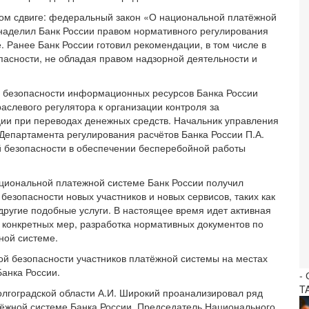
ом сдвиге: федеральный закон «О национальной платёжной
наделил Банк России правом нормативного регулирования
 Ранее Банк России готовил рекомендации, в том числе в
асности, не обладая правом надзорной деятельности и
 безопасности информационных ресурсов Банка России
аслевого регулятора к организации контроля за
и при переводах денежных средств. Начальник управления
Департамента регулирования расчётов Банка России П.А.
 безопасности в обеспечении бесперебойной работы
ациональной платежной системе Банк России получил
езопасности новых участников и новых сервисов, таких как
другие подобные услуги. В настоящее время идет активная
конкретных мер, разработка нормативных документов по
ной системе.
й безопасности участников платёжной системы на местах
анка России.
-
T
олгоградской области А.И. Широкий проанализировал ряд
тёжной системе Банка России. Председатель Национального