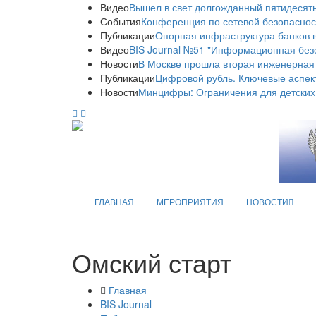
Видео
Вышел в свет долгожданный пятидесяты
События
Конференция по сетевой безопаснос
Публикации
Опорная инфраструктура банков в
Видео
BIS Journal №51 "Информационная без
Новости
В Москве прошла вторая инженерная
Публикации
Цифровой рубль. Ключевые аспек
Новости
Минцифры: Ограничения для детских
ГЛАВНАЯ
МЕРОПРИЯТИЯ
НОВОСТИ
Омский старт
Главная
BIS Journal