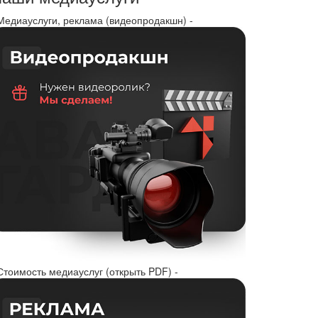
 Медиауслуги, реклама (видеопродакшн) -
Стоимость медиауслуг (открыть PDF) -