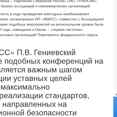
гиона − отделений Сбербанка России, ОАО «УРАЛСИБ»,
 бизнес-ассоциаций и некоммерческих организаций.
ость в ходе проведения ежегодных межбанковских
нков, организуемых НП «АБИСС» совместно с Ассоциацией
серии подобных мероприятий на региональном уровне были
 года, совещание в Омске − «первая ласточка».
нсовых организаций Поволжского федерального округа,
С» П.В. Гениевский
ие подобных конференций на
вляется важным шагом
ции уставных целей
я максимально
реализации стандартов,
-
, направленных на
онной безопасности