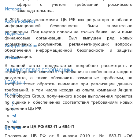
сферы с учетом требований российского
История
законодательства.
В 2019 году полномочия ЦБ РФ как регулятора в области
Архив номеров
информационной безопасности были значительно
расширены. Под надзор попали не только банки, но и иные
Подписка
финансовые организации. Был выпущен ряд новых
нормативных документов, регламентирующих вопросы
Сотрудничество
обеспечения информационной безопасности и защиты
информации.
Отзывы
В данной статье предлагается подробнее рассмотреть и
ЭНЦИКЛОПЕДИЯ БЕЗОПАСНИКА
структурировать ключевые требования и особенности каждого
документа, а также обозначить возможные проблемы, на
LEAK-БЕЗ
которые стоит обратить внимание при реализации данных
требований, в том числе исходя из опыта компании Angara
О НАС
Technologies Group, полученного в ходе выполнения проектов
по оценке и обеспечению соответствия требованиям новых
положений ЦБ РФ.
Положения ЦБ РФ 683-П и 684-П
Положение ЦБ РФ от 9 января 2019 г. № 683-П «Об