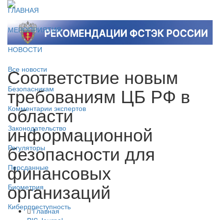
ГЛАВНАЯ
МЕРОПРИЯТИЯ
НОВОСТИ
Соответствие новым
Все новости
требованиям ЦБ РФ в
Безопасникам
области
Комментарии экспертов
информационной
Законодательство
безопасности для
Регуляторы
финансовых
Персданные
организаций
Биометрия
Киберпреступность
Главная