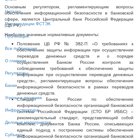
Основным регулятором, регламентирующим вопросы
Читалка
обеспечения информационной безопасности в банковской
сфере, является Центральный банк Российской Федерации
Рекомендации ФСТЭК
(ЦБ РФ).
Наиболее значимые нормативные документы:
Публикации
Положение ЦБ РФ № 382-П «О требованиях к
Все публикации
обеспечению защиты информации при осуществлении
переводов денежных средств и о порядке
О главном
осуществления Банком России контроля за
соблюдением требований к обеспечению защиты
Регуляторы
информации при осуществлении переводов денежных
средств», регламентирующее вопросы обеспечения
Банки
информационной безопасности в рамках переводов
денежных средств.
Угрозы и решения
Стандарт Банка России по обеспечению
информационной безопасности организаций банковской
Инфраструктура
системы Российской Федерации (СТО БР ИББС) –
рекомендательный стандарт, представляющий собой
Деловые мероприятия
комплекс документов Банка России, описывающих
единый подход к построению системы обеспечения
Субъекты
информационной безопасности организаций банковской