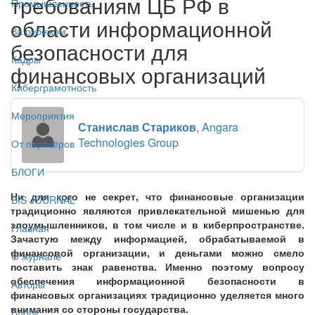
требованиям ЦБ РФ в
Промышленность
области информационной
За рубежом
безопасности для
Кадры
финансовых организаций
Киберграмотность
Мероприятия
Станислав Стариков
, Angara
Technologies Group
От партнёров
БЛОГИ
Ни для кого не секрет, что финансовые организации
BIS JOURNAL
традиционно являются привлекательной мишенью для
злоумышленников, в том числе и в киберпространстве.
Главная
Зачастую между информацией, обрабатываемой в
финансовой организации, и деньгами можно смело
О журнале
поставить знак равенства. Именно поэтому вопросу
обеспечения информационной безопасности в
Авторы
финансовых организациях традиционно уделяется много
внимания со стороны государства.
Блоги