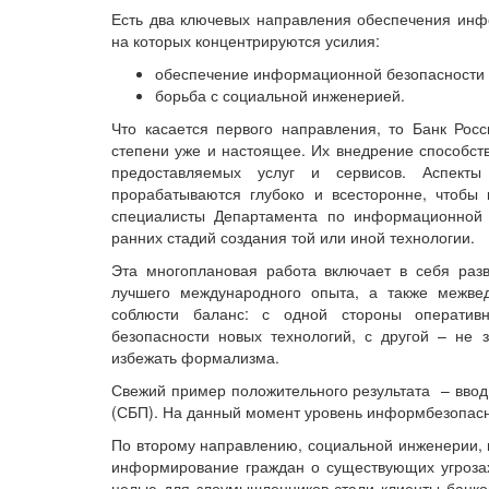
Есть два ключевых направления обеспечения инфо
на которых концентрируются усилия:
обеспечение информационной безопасности
борьба с социальной инженерией.
Что касается первого направления, то Банк Рос
степени уже и настоящее. Их внедрение способств
предоставляемых услуг и сервисов. Аспекты
прорабатываются глубоко и всесторонне, чтобы
специалисты Департамента по информационной 
ранних стадий создания той или иной технологии.
Эта многоплановая работа включает в себя разв
лучшего международного опыта, а также межве
соблюсти баланс: с одной стороны оператив
безопасности новых технологий, с другой – не 
избежать формализма.
Свежий пример положительного результата – ввод
(СБП). На данный момент уровень информбезопасно
По второму направлению, социальной инженерии,
информирование граждан о существующих угроза
целью для злоумышленников стали клиенты банко