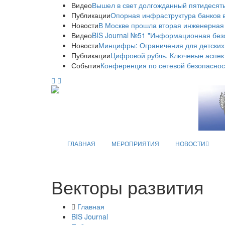
Видео
Вышел в свет долгожданный пятидесяты
Публикации
Опорная инфраструктура банков в
Новости
В Москве прошла вторая инженерная
Видео
BIS Journal №51 "Информационная без
Новости
Минцифры: Ограничения для детских
Публикации
Цифровой рубль. Ключевые аспек
События
Конференция по сетевой безопаснос
ГЛАВНАЯ
МЕРОПРИЯТИЯ
НОВОСТИ
Векторы развития
Главная
BIS Journal