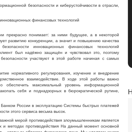
рмационной безопасности и киберустойчивости в отрасли,
 инновационных финансовых технологий
сии прекрасно понимает: за ними будущее, а в некоторой
ует развитию конкуренции, а значит и повышению качества
 безопасности инновационных финансовых технологий
 клиент был надёжно защищён и чувствовал это, поэтому
безопасности участвуют в этой работе начиная с самых
итие нормативного регулирования, изучение и внедрение
домственное взаимодействие. В ходе этой работы важно
но обеспечить максимальный уровень информационной
Н
закопать себя и поднадзорных в бюрократической рутине,
 Банком России в эксплуатацию Системы быстрых платежей
сти этого сервиса весьма высок.
 важной мерой противодействия злоумышленникам является
х и методах противодействия На данный момент основной
в – главным образом физические лица. Мы уделяем много