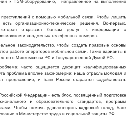
ваний к HSM-оборудованию, направленное на выполнение
 преступлений с помощью мобильной связи. Чтобы лишить
есть организационно-технические решения. Во-первых,
 которая открывает банкам доступ к информации о
а возможности «подмены» телефонных номеров.
льное законодательство, чтобы создать правовые основы
 этой работе операторов мобильной связи. Такие варианты в
естно с Минкомсвязи РФ и Государственной Думой РФ.
проблема: часто ощущается дефицит квалифицированных
та проблема вполне закономерна: наша отрасль молодая и
ет предложение, и Банк России старается содействовать
оссийской Федерации» есть блок, посвящённый подготовке
сионального и образовательного стандартов, программ
зами. Чтобы помочь удовлетворить кадровый голод, Банк
сование в Министерстве труда и социальной защиты РФ.