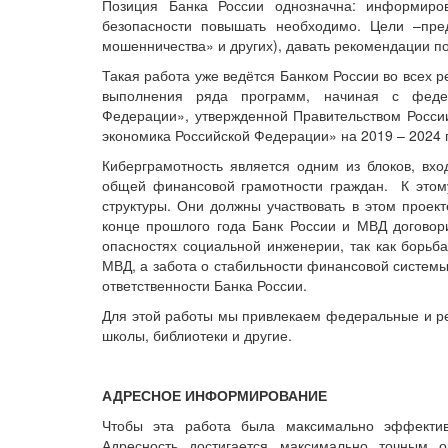
Позиция Банка России однозначна: информиро
безопасности повышать необходимо. Цели –пре
мошенничества» и других), давать рекомендации п
Такая работа уже ведётся Банком России во всех р
выполнения ряда программ, начиная с феде
Федерации», утвержденной Правительством Росси
экономика Российской Федерации» на 2019 – 2024 
Киберграмотность является одним из блоков, в
общей финансовой грамотности граждан. К этом
структуры. Они должны участвовать в этом проек
конце прошлого года Банк России и МВД догово
опасностях социальной инженерии, так как борьб
МВД, а забота о стабильности финансовой системы
ответственности Банка России.
Для этой работы мы привлекаем федеральные и р
школы, библиотеки и другие.
АДРЕСНОЕ ИНФОРМИРОВАНИЕ
Чтобы эта работа была максимально эффекти
Адресность достигается максимально точным о