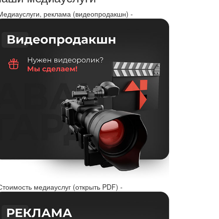
 Медиауслуги, реклама (видеопродакшн) -
Стоимость медиауслуг (открыть PDF) -