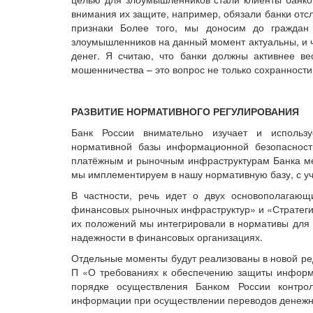
внимания их защите, например, обязали банки от
признаки Более того, мы доносим до гражда
злоумышленников на данный момент актуальны, и чт
денег. Я считаю, что банки должны активнее в
мошенничества – это вопрос не только сохранности
РАЗВИТИЕ НОРМАТИВНОГО РЕГУЛИРОВАНИЯ
Банк России внимательно изучает и использ
нормативной базы информационной безопаснос
платёжным и рыночным инфраструктурам Банка ме
мы имплементируем в нашу нормативную базу, с у
В частности, речь идет о двух основополагающ
финансовых рыночных инфраструктур» и «Стратеги
их положений мы интегрировали в нормативы для
надежности в финансовых организациях.
Отдельные моменты будут реализованы в новой ре
П «О требованиях к обеспечению защиты информ
порядке осуществления Банком России контр
информации при осуществлении переводов денежн