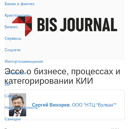
Банки и финтех
Криптоактивы
Бизнес
Сервисы
Соцсети
Импортозамещение
Эссе о бизнесе, процессах и
Технологии
категорировании КИИ
ИИ
Связь
Сергей Вихорев
, ООО "НТЦ "Вулкан""
Нацбезопасность
Санкции