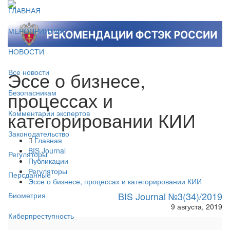
ГЛАВНАЯ
МЕРОПРИЯТИЯ
НОВОСТИ
Эссе о бизнесе,
Все новости
процессах и
Безопасникам
категорировании КИИ
Комментарии экспертов
Законодательство
Главная
BIS Journal
Регуляторы
Публикации
Регуляторы
Персданные
Эссе о бизнесе, процессах и категорировании КИИ
BIS Journal №3(34)/2019
Биометрия
9 августа, 2019
Киберпреступность