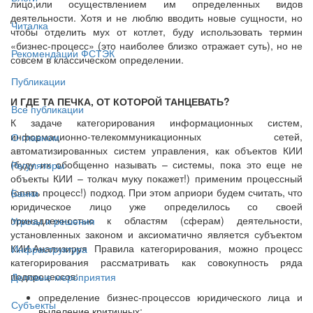
лицо,или осуществлением им определенных видов
деятельности. Хотя и не люблю вводить новые сущности, но
Читалка
чтобы отделить мух от котлет, буду использовать термин
«бизнес-процесс» (это наиболее близко отражает суть), но не
Рекомендации ФСТЭК
совсем в классическом определении.
Публикации
И ГДЕ ТА ПЕЧКА, ОТ КОТОРОЙ ТАНЦЕВАТЬ?
Все публикации
К задаче категорирования информационных систем,
информационно-телекоммуникационных сетей,
О главном
автоматизированных систем управления, как объектов КИИ
(буду их обобщенно называть – системы, пока это еще не
Регуляторы
объекты КИИ – толкач муку покажет!) применим процессный
(опять процесс!) подход. При этом априори будем считать, что
Банки
юридическое лицо уже определилось со своей
принадлежностью к областям (сферам) деятельности,
Угрозы и решения
установленных законом и аксиоматично является субъектом
КИИ.Анализируя Правила категорирования, можно процесс
Инфраструктура
категорирования рассматривать как совокупность ряда
подпроцессов:
Деловые мероприятия
определение бизнес-процессов юридического лица и
Субъекты
выделение критичных;