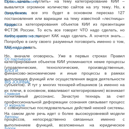
Если начать «гуглить» на тему категорирование КИИ –
Промышленность
вывалится огромное количество сайтов на эту тему. Но, к
сожалению, все это будет в основном пересказ 127
За рубежом
постановления или вариации на тему известной «лестницы»
процесса категорирования объектов КИИ из презентации
Кадры
ФСТЭК России. То есть все говорят ЧТО надо сделать, но
почти никто не говорит КАК надо сделать. А хочется знать…
Киберграмотность
Попробую в силу своего разуменья поговорить именно о том,
КАК надо делать.
Мероприятия
Но, вначале оговорюсь. Уже в первых строках Правил
От партнёров
категорирования объектов КИИ упоминаются некие процессы
(управленческие, технологические, производственные,
БЛОГИ
финансово-экономические и иные процессы в рамках
выполнения функций или осуществления видов деятельности
BIS JOURNAL
субъектов). И тут у многих технарей-ибэшников (а именно на
их плечи, в основном, взваливают категорирование) возникает
Главная
когнитивный диссонанс. Зачастую технарь за счет
профессиональной деформации сознания связывает процесс
О журнале
с совокупностью последовательных действий некоей системы.
На самом деле речь идет о более высокоуровневой модели
Авторы
процессов, непосредственно связанных именно с
выполнением функций, возложенных на юридическое
Блоги