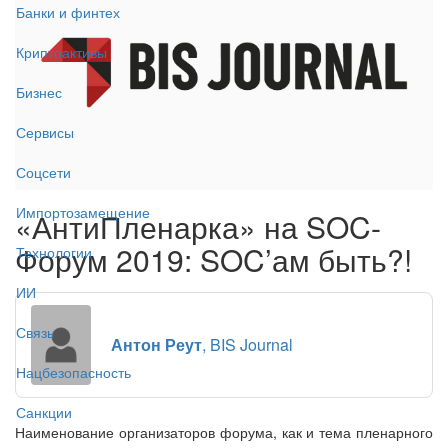
Банки и финтех
Криптоактивы
Бизнес
Сервисы
Соцсети
Импортозамещение
«АнтиПленарка» на SOC-
Форум 2019: SOC’ам быть?!
Технологии
ИИ
Связь
Антон Реут
, BIS Journal
Нацбезопасность
Санкции
Наименование организаторов форума, как и тема пленарного