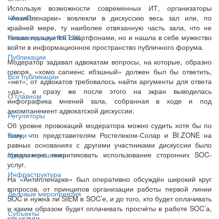
Используя возможности современных ИТ, организаторы
«АнтиПленарки» вовлекли в дискуссию весь зал или, по
Читалка
крайней мере, ту наиболее отвязанную часть зала, что не
только пользуется смартфонами, но и нашла в себе мужество
Рекомендации ФСТЭК
войти в информационное пространство публичного форума.
Публикации
Модератор задавал адвокатам вопросы, на которые, образно
говоря, «хомо сапиенс ибэшный» должен был бы ответить,
Все публикации
«нет», от адвокатов требовалось найти аргументы для ответа
«да», и сразу же после этого на экран выводилась
О главном
инфографика мнений зала, собранная в ходе и под
аккомпанемент адвокатской дискуссии.
Регуляторы
Об уровне провокаций модератора можно судить хотя бы по
тому, что представителям Ростелеком-Солар и BI.ZONE на
Банки
равных основаниях с другими участниками дискуссии было
предложено покритиковать использование сторонних SOC-
Угрозы и решения
услуг.
Инфраструктура
На «Антипленарке» был оперативно обсуждён широкий круг
вопросов, от принципов организации работы первой линии
Деловые мероприятия
SOC и нужна ли SIEM в SOC’е, и до того, кто будет оплачивать
и каким образом будет оплачивать просчёты в работе SOC’а,
Субъекты
как услуги.