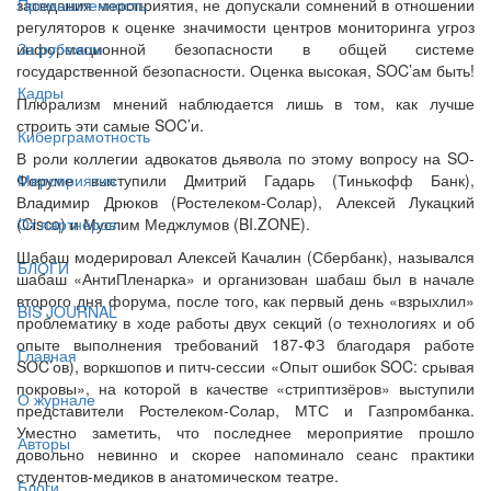
заседания мероприятия, не допускали сомнений в отношении
Промышленность
регуляторов к оценке значимости центров мониторинга угроз
информационной безопасности в общей системе
За рубежом
государственной безопасности. Оценка высокая, SOC’ам быть!
Кадры
Плюрализм мнений наблюдается лишь в том, как лучше
строить эти самые SOC’и.
Киберграмотность
В роли коллегии адвокатов дьявола по этому вопросу на SO-
Форуме выступили Дмитрий Гадарь (Тинькофф Банк),
Мероприятия
Владимир Дрюков (Ростелеком-Солар), Алексей Лукацкий
(Cisco) и Муслим Меджлумов (BI.ZONE).
От партнёров
Шабаш модерировал Алексей Качалин (Сбербанк), назывался
БЛОГИ
шабаш «АнтиПленарка» и организован шабаш был в начале
второго дня форума, после того, как первый день «взрыхлил»
BIS JOURNAL
проблематику в ходе работы двух секций (о технологиях и об
опыте выполнения требований 187-ФЗ благодаря работе
Главная
SOC’ов), воркшопов и питч-сессии «Опыт ошибок SOC: срывая
покровы», на которой в качестве «стриптизёров» выступили
О журнале
представители Ростелеком-Солар, МТС и Газпромбанка.
Уместно заметить, что последнее мероприятие прошло
Авторы
довольно невинно и скорее напоминало сеанс практики
студентов-медиков в анатомическом театре.
Блоги