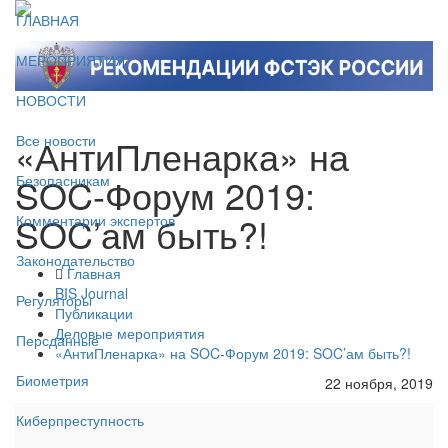
ГЛАВНАЯ
МЕРОПРИЯТИЯ
НОВОСТИ
«АнтиПленарка» на
Все новости
SOC-Форум 2019:
Безопасникам
SOC’ам быть?!
Комментарии экспертов
Законодательство
Главная
BIS Journal
Регуляторы
Публикации
Деловые мероприятия
Персданные
«АнтиПленарка» на SOC-Форум 2019: SOC’ам быть?!
Биометрия
22 ноября, 2019
Киберпреступность