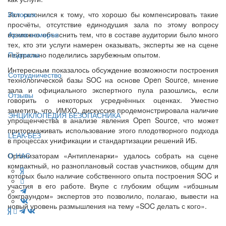
Зал склонился к тому, что хорошо бы компенсировать такие
История
просчёты, отсутствие единодушия зала по этому вопросу
возможно объяснить тем, что в составе аудитории было много
Архив номеров
тех, кто эти услуги намерен оказывать, эксперты же на сцене
нейтрально поделились зарубежным опытом.
Подписка
Интересным показалось обсуждение возможности построения
Сотрудничество
технологической базы SOC на основе Open Source, мнение
зала и официального экспертного пула разошлись, если
Отзывы
говорить о некоторых усреднённых оценках. Уместно
заметить, что, ИМХО, дискуссия продемонстрировала наличие
ЭНЦИКЛОПЕДИЯ БЕЗОПАСНИКА
упрощенчества в анализе явления Open Source, что может
притормаживать использование этого плодотворного подхода
LEAK-БЕЗ
в процессах унификации и стандартизации решений ИБ.
Организаторам «Антипленарки» удалось собрать на сцене
О НАС
компактный, но разноплановый состав участников, общим для
которых было наличие собственного опыта построения SOC и
участия в его работе. Вкупе с глубоким общим «ибэшным
бэкграундом» экспертов это позволило, полагаю, вывести на
новый уровень размышления на тему «SOC делать с кого».