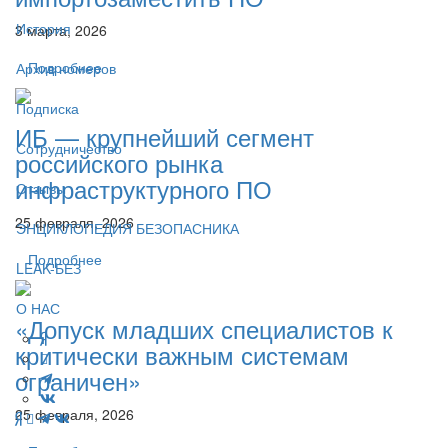
История
3 марта, 2026
Подробнее
Архив номеров
Подписка
ИБ — крупнейший сегмент
Сотрудничество
российского рынка
инфраструктурного ПО
Отзывы
25 февраля, 2026
ЭНЦИКЛОПЕДИЯ БЕЗОПАСНИКА
Подробнее
LEAK-БЕЗ
О НАС
«Допуск младших специалистов к
критически важным системам
ограничен»
25 февраля, 2026