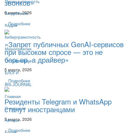
звонков»
Промышленность
6 марта, 2026
За рубежом
Подробнее
Кадры
Киберграмотность
«Запрет публичных GenAI-сервисов
Мероприятия
при высоком спросе — это не
барьер, а драйвер»
От партнёров
5 марта, 2026
БЛОГИ
Подробнее
BIS JOURNAL
Главная
Резиденты Telegram и WhatsApp
станут иностранцами
О журнале
5 марта, 2026
Авторы
Подробнее
Блоги