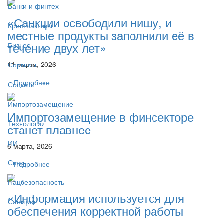
Банки и финтех
«Санкции освободили нишу, и
Криптоактивы
местные продукты заполнили её в
течение двух лет»
Бизнес
11 марта, 2026
Сервисы
Подробнее
Соцсети
Импортозамещение
Импортозамещение в финсекторе
Технологии
станет плавнее
ИИ
6 марта, 2026
Связь
Подробнее
Нацбезопасность
«Информация используется для
Санкции
обеспечения корректной работы