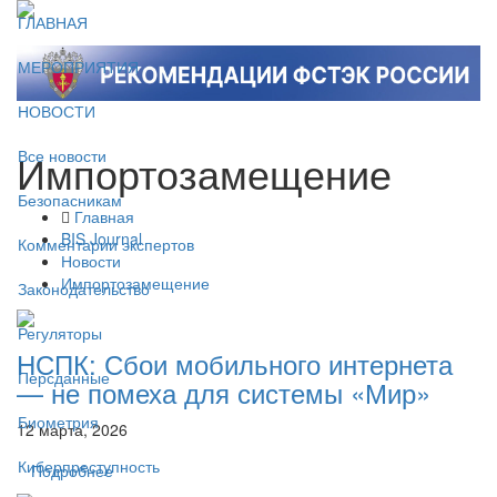
ГЛАВНАЯ
МЕРОПРИЯТИЯ
НОВОСТИ
Импортозамещение
Все новости
Безопасникам
Главная
BIS Journal
Комментарии экспертов
Новости
Импортозамещение
Законодательство
Регуляторы
НСПК: Сбои мобильного интернета
Персданные
— не помеха для системы «Мир»
Биометрия
12 марта, 2026
Киберпреступность
Подробнее