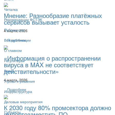
Читалка
Мнение: Разнообразие платёжных
Рекомендации ФСТЭК
сервисов вызывает усталость
Публикации
4 марта, 2026
Подробнее
Все публикации
О главном
«Информация о распространении
Регуляторы
вируса в MAX не соответствует
действительности»
Банки
4 марта, 2026
Угрозы и решения
Подробнее
Инфраструктура
Деловые мероприятия
К 2030 году 80% промсектора должно
Субъекты
импортозаместить ПО