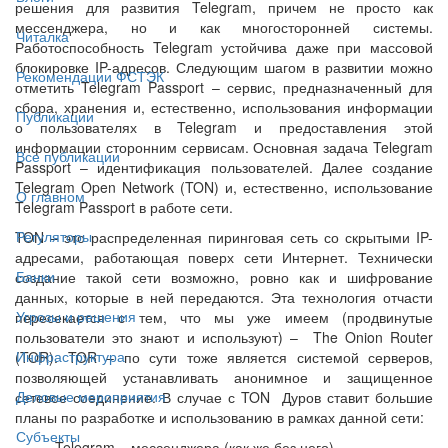
решения для развития Telegram, причем не просто как
мессенджера, но и как многосторонней системы.
Читалка
Работоспособность Telegram устойчива даже при массовой
блокировке IP-адресов. Следующим шагом в развитии можно
Рекомендации ФСТЭК
отметить Telegram Passport – сервис, предназначенный для
сбора, хранения и, естественно, использования информации
Публикации
о пользователях в Telegram и предоставления этой
информации сторонним сервисам. Основная задача Telegram
Все публикации
Passport – идентификация пользователей. Далее создание
Telegram Open Network (TON) и, естественно, использование
О главном
Telegram Passport в работе сети.
Регуляторы
TON – это распределенная пиринговая сеть со скрытыми IP-
адресами, работающая поверх сети Интернет. Технически
Банки
создание такой сети возможно, ровно как и шифрование
данных, которые в ней передаются. Эта технология отчасти
Угрозы и решения
пересекается с тем, что мы уже имеем (продвинутые
пользователи это знают и используют) – The Onion Router
Инфраструктура
(TOR). TOR – по сути тоже является системой серверов,
позволяющей устанавливать анонимное и защищенное
Деловые мероприятия
сетевое соединение. В случае с TON Дуров ставит большие
планы по разработке и использованию в рамках данной сети:
Субъекты
· Telegram – мессенджера (как же без него)