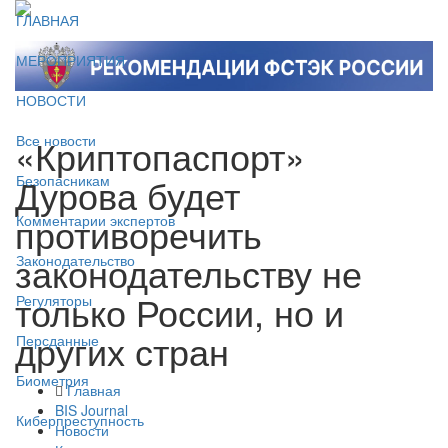
ГЛАВНАЯ
МЕРОПРИЯТИЯ
НОВОСТИ
«Криптопаспорт»
Все новости
Дурова будет
Безопасникам
противоречить
Комментарии экспертов
законодательству не
Законодательство
только России, но и
Регуляторы
других стран
Персданные
Биометрия
Главная
BIS Journal
Киберпреступность
Новости