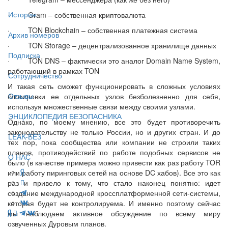
История
· Gram – собственная криптовалюта
· TON Blockchain – собственная платежная система
Архив номеров
· TON Storage – децентрализованное хранилище данных
Подписка
· TON DNS – фактически это аналог Domain Name System,
работающий в рамках TON
Сотрудничество
И такая сеть сможет функционировать в сложных условиях
Отзывы
блокировки ее отдельных узлов безболезненно для себя,
используя множественные связи между своими узлами.
ЭНЦИКЛОПЕДИЯ БЕЗОПАСНИКА
Однако, по моему мнению, все это будет противоречить
законодательству не только России, но и других стран. И до
LEAK-БЕЗ
тех пор, пока сообщества или компании не строили таких
планов, противодействий по работе подобных сервисов не
О НАС
было (в качестве примера можно привести как раз работу TOR
или работу пиринговых сетей на основе DC хабов). Все это как
раз и привело к тому, что стало наконец понятно: идет
создание международной кроссплатформенной сети-системы,
которая будет не контролируема. И именно поэтому сейчас
мы наблюдаем активное обсуждение по всему миру
озвученных Дуровым планов.