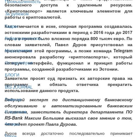
Промышленность
безопасного доступа к удаленным ресурсам.
«Криптопаспорт» является ключевым элементом для
За рубежом
работы с криптовалютой.
Кадры
Как отмечается в иске, спорная программа создавалась
эстонскими разработчиками в период с 2016 года до 2017
Киберграмотность
год, а в проект было вложено порядка 800 тысяч евро. По
словам заявителей, Павел Дуров присутствовал на
Мероприятия
презентации этой программы, а позже команда Telegram
анонсировала разработку «криптопаспорта», который
От партнёров
копирует интерфейс, функционал и принцип работы
программы, созданной разработчиками из Эстонии.
БЛОГИ
Заявители просят суд признать их авторские права на
программу и обязать ответчика прекратить
BIS JOURNAL
использование данного продукта.
Главная
Ведущий эксперт по дистанционному банковскому
обслуживанию и автоматизированным банковским
О журнале
системам, заместитель директора департамента ПО
RS-Bank Максим Болышев высказал свое мнение о том,
Авторы
что ждет проект Павла Дурова.
Дуров всегда достаточно последовательно принимает
Блоги