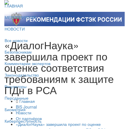
ГЛАВНАЯ
МЕРОПРИЯТИЯ
НОВОСТИ
«ДиалогНаука»
Все новости
завершила проект по
Безопасникам
оценке соответствия
Комментарии экспертов
требованиям к защите
Законодательство
ПДн в РСА
Регуляторы
Персданные
Главная
BIS Journal
Биометрия
Новости
От партнёров
Киберпреступность
«ДиалогНаука» завершила проект по оценке