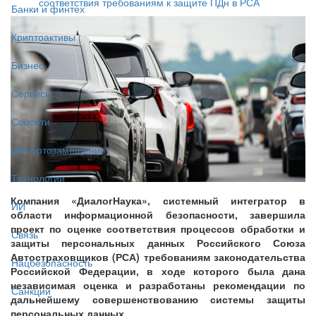
соответствия требованиям к защите ПДн в РСА
Банки и финтех
Криптоактивы
Бизнес
Сервисы
Соцсети
Импортозамещение
Технологии
Компания «ДиалогНаука», системный интегратор в
ИИ
области информационной безопасности, завершила
проект по оценке соответствия процессов обработки и
Связь
защиты персональных данных Российского Союза
Автостраховщиков (РСА) требованиям законодательства
Нацбезопасность
Российской Федерации, в ходе которого была дана
независимая оценка и разработаны рекомендации по
Санкции
дальнейшему совершенствованию системы защиты
персональных данных.