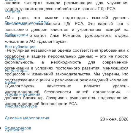
анализа эксперты выдали рекомендации для улучшения
существующих процессов обработки и защиты ПДн РСА.
Читалка
«Мы рады, что смогли подтвердить высокий уровень
Рекомендации ФСТЭК
обеспечения безопасности ПДн РСА. Это важный шаг к
повышению доверия клиентов и укреплению позиций на
Публикации
рынке», ‒ отметил Илья Романов, руководитель отдела
консалтинга АО «ДиалогНаука».
Все публикации
«Регулярная независимая оценка соответствия требованиям к
обработке и защите персональных данных ‒ это не просто
О главном
формальность, а необходимость для современной
организации в условиях постоянного развития, меняющихся
Регуляторы
процессов и изменений законодательства. Мы уверены, что
подтверждение оценки и реализация рекомендаций компании
Банки
«ДиалогНаука» качественно повысят уровень
информационной безопасности нашей организации», ‒
Угрозы и решения
добавил Александр Лазаричев, руководитель подразделения
информационной безопасности РСА.
Инфраструктура
Деловые мероприятия
23 июня, 2026
От партнёров
Субъекты