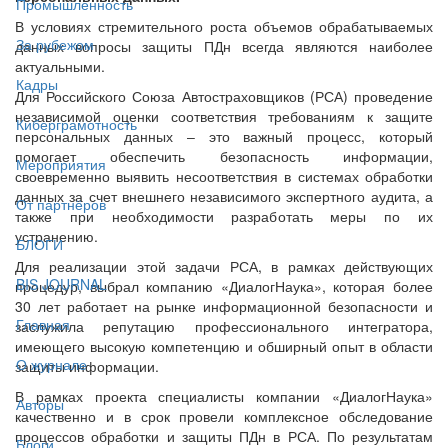
Промышленность
В условиях стремительного роста объемов обрабатываемых
За рубежом
данных вопросы защиты ПДн всегда являются наиболее
актуальными.
Кадры
Для Российского Союза Автостраховщиков (РСА) проведение
независимой оценки соответствия требованиям к защите
Киберграмотность
персональных данных ‒ это важный процесс, который
помогает обеспечить безопасность информации,
Мероприятия
своевременно выявить несоответствия в системах обработки
данных за счет внешнего независимого экспертного аудита, а
От партнёров
также при необходимости разработать меры по их
устранению.
БЛОГИ
Для реализации этой задачи РСА, в рамках действующих
BIS JOURNAL
процедур, выбрал компанию «ДиалогНаука», которая более
30 лет работает на рынке информационной безопасности и
Главная
заслужила репутацию профессионального интегратора,
имеющего высокую компетенцию и обширный опыт в области
О журнале
защиты информации.
В рамках проекта специалисты компании «ДиалогНаука»
Авторы
качественно и в срок провели комплексное обследование
процессов обработки и защиты ПДн в РСА. По результатам
Блоги