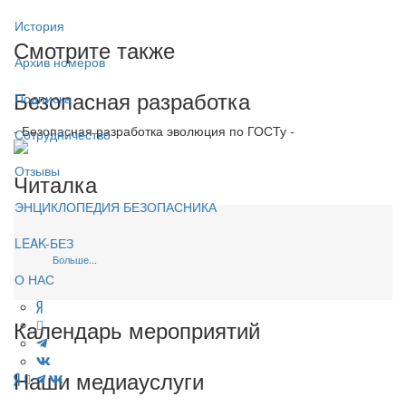
История
Смотрите также
Архив номеров
Безопасная разработка
Подписка
- Безопасная разработка эволюция по ГОСТу -
Сотрудничество
Отзывы
Читалка
ЭНЦИКЛОПЕДИЯ БЕЗОПАСНИКА
LEAK-БЕЗ
Больше...
О НАС
Календарь мероприятий
Наши медиауслуги