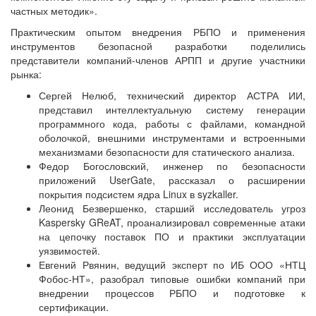
частных методик».
Практическим опытом внедрения РБПО и применения
инструментов безопасной разработки поделились
представители компаний-членов АРПП и другие участники
рынка:
Сергей Нелюб, технический директор АСТРА ИИ,
представил интеллектуальную систему генерации
программного кода, работы с файлами, командной
оболочкой, внешними инструментами и встроенными
механизмами безопасности для статического анализа.
Федор Богословский, инженер по безопасности
приложений UserGate, рассказал о расширении
покрытия подсистем ядра Linux в syzkaller.
Леонид Безвершенко, старший исследователь угроз
Kaspersky GReAT, проанализировал современные атаки
на цепочку поставок ПО и практики эксплуатации
уязвимостей.
Евгений Рвянин, ведущий эксперт по ИБ ООО «НТЦ
Фобос-НТ», разобрал типовые ошибки компаний при
внедрении процессов РБПО и подготовке к
сертификации.