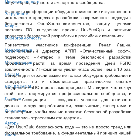
Промышленность
регуляторов, научного и экспертного сообщества.
Участники конференции обсудили применение искусственного
За рубежом
интеллекта в процессах разработки, современные подходы к
безопасности OpenSource-компонентов, защиту цепочки
Кадры
поставок ПО, внедрение практик DevSecOps и развитие
процессов безопасной разработки в российских компаниях.
Киберграмотность
Приветствуя участников конференции, Ренат Лашин,
Мероприятия
исполнительный директор АРПП «Отечественный софт»,
подчеркнул: «Интерес к теме безопасной разработки
От партнёров
продолжает расти: за время проведения Дней РБПО
вовлеченность ИТ-компаний увеличилась более чем в 10 раз.
БЛОГИ
Сегодня для отрасли важно не только обсуждать требования и
стандарты, но и обмениваться практическим опытом
BIS JOURNAL
внедрения РБПО в реальные процессы. Мы видим, что вокруг
этой темы формируется профессиональное сообщество, и
Главная
задача Ассоциации — создавать условия для активного
диалога между разработчиками, заказчиками, экспертами и
О журнале
регуляторами, чтобы лучшие практики безопасной разработки
становились отраслевым стандартом».
Авторы
«Для UserGate безопасность кода — это не просто тренд или
формальное требование, а фундаментальный принцип нашей
Блоги