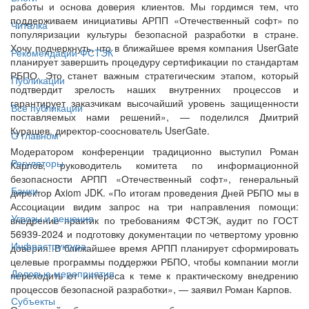
работы и основа доверия клиентов. Мы гордимся тем, что
поддерживаем инициативы АРПП «Отечественный софт» по
Читалка
популяризации культуры безопасной разработки в стране.
Хочу подчеркнуть, что в ближайшее время компания UserGate
Рекомендации ФСТЭК
планирует завершить процедуру сертификации по стандартам
РБПО. Это станет важным стратегическим этапом, который
Публикации
подтвердит зрелость наших внутренних процессов и
гарантирует заказчикам высочайший уровень защищенности
Все публикации
поставляемых нами решений», — поделился Дмитрий
Курашев, директор-сооснователь UserGate.
О главном
Модератором конференции традиционно выступил Роман
Регуляторы
Карпов, руководитель комитета по информационной
безопасности АРПП «Отечественный софт», генеральный
Банки
директор Axiom JDK. «По итогам проведения Дней РБПО мы в
Ассоциации видим запрос на три направления помощи:
Угрозы и решения
внедрение практик по требованиям ФСТЭК, аудит по ГОСТ
56939-2024 и подготовку документации по четвертому уровню
Инфраструктура
доверия. В ближайшее время АРПП планирует сформировать
целевые программы поддержки РБПО, чтобы компании могли
Деловые мероприятия
переходить от интереса к теме к практическому внедрению
процессов безопасной разработки», — заявил Роман Карпов.
Субъекты