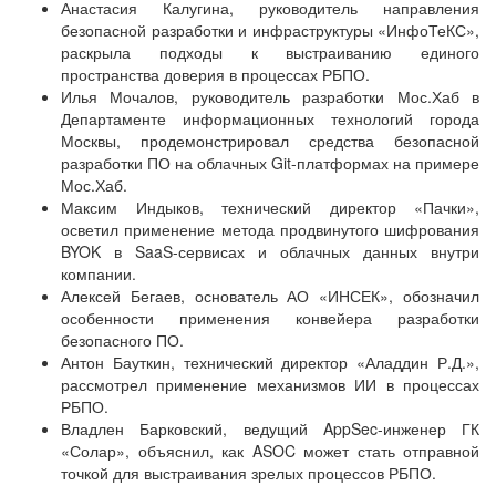
Анастасия Калугина, руководитель направления
безопасной разработки и инфраструктуры «ИнфоТеКС»,
раскрыла подходы к выстраиванию единого
пространства доверия в процессах РБПО.
Илья Мочалов, руководитель разработки Мос.Хаб в
Департаменте информационных технологий города
Москвы, продемонстрировал средства безопасной
разработки ПО на облачных Git-платформах на примере
Мос.Хаб.
Максим Индыков, технический директор «Пачки»,
осветил применение метода продвинутого шифрования
BYOK в SaaS-сервисах и облачных данных внутри
компании.
Алексей Бегаев, основатель АО «ИНСЕК», обозначил
особенности применения конвейера разработки
безопасного ПО.
Антон Бауткин, технический директор «Аладдин Р.Д.»,
рассмотрел применение механизмов ИИ в процессах
РБПО.
Владлен Барковский, ведущий AppSec-инженер ГК
«Солар», объяснил, как ASOC может стать отправной
точкой для выстраивания зрелых процессов РБПО.