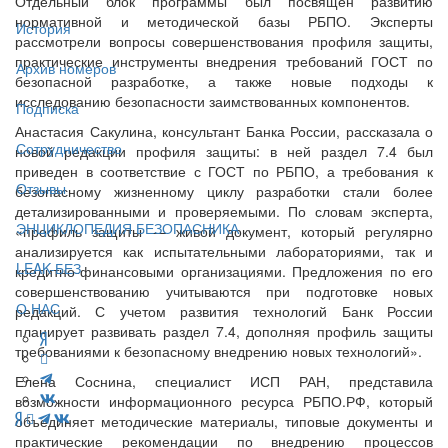
Отдельный блок программы был посвящен развитию
нормативной и методической базы РБПО. Эксперты
История
рассмотрели вопросы совершенствования профиля защиты,
практические инструменты внедрения требований ГОСТ по
Архив номеров
безопасной разработке, а также новые подходы к
исследованию безопасности заимствованных компонентов.
Подписка
Анастасия Сакулина, консультант Банка России, рассказала о
Сотрудничество
новой редакции профиля защиты: в ней раздел 7.4 был
приведен в соответствие с ГОСТ по РБПО, а требования к
Отзывы
безопасному жизненному циклу разработки стали более
детализированными и проверяемыми. По словам эксперта,
ЭНЦИКЛОПЕДИЯ БЕЗОПАСНИКА
«профиль защиты — живой документ, который регулярно
анализируется как испытательными лабораториями, так и
LEAK-БЕЗ
кредитно-финансовыми организациями. Предложения по его
совершенствованию учитываются при подготовке новых
О НАС
редакций. С учетом развития технологий Банк России
планирует развивать раздел 7.4, дополняя профиль защиты
требованиями к безопасному внедрению новых технологий».
Елена Соснина, специалист ИСП РАН, представила
возможности информационного ресурса РБПО.РФ, который
объединяет методические материалы, типовые документы и
практические рекомендации по внедрению процессов