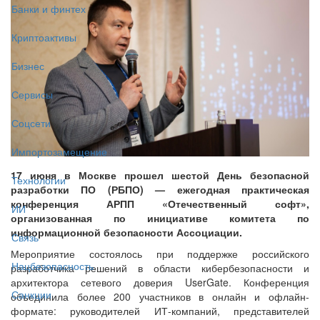
Банки и финтех
Криптоактивы
Бизнес
Сервисы
Соцсети
Импортозамещение
17 июня в Москве прошел шестой День безопасной
Технологии
разработки ПО (РБПО) — ежегодная практическая
конференция АРПП «Отечественный софт»,
ИИ
организованная по инициативе комитета по
информационной безопасности Ассоциации.
Связь
Мероприятие состоялось при поддержке российского
Нацбезопасность
разработчика решений в области кибербезопасности и
архитектора сетевого доверия UserGate. Конференция
Санкции
объединила более 200 участников в онлайн и офлайн-
формате: руководителей ИТ-компаний, представителей