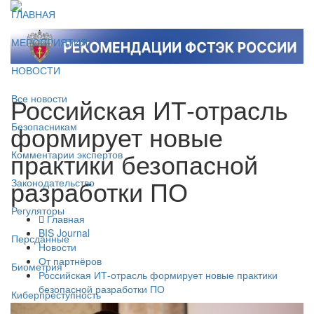
ГЛАВНАЯ
МЕРОПРИЯТИЯ
НОВОСТИ
Российская ИТ-отрасль
Все новости
формирует новые
Безопасникам
практики безопасной
Комментарии экспертов
разработки ПО
Законодательство
Регуляторы
Главная
BIS Journal
Персданные
Новости
От партнёров
Биометрия
Российская ИТ-отрасль формирует новые практики
безопасной разработки ПО
Киберпреступность