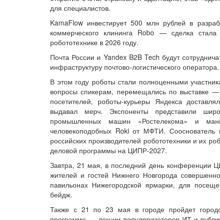
для специалистов.
KamaFlow инвестирует 500 млн рублей в разра
коммерческого клининга Robo — сделка стала
робототехнике в 2026 году.
Почта России и Yandex B2B Tech будут сотруднича
инфраструктуру почтово-логистического оператора.
В этом году роботы стали полноценными участник
вопросы спикерам, перемещались по выставке —
посетителей, роботы-курьеры Яндекса доставля
выдавал мерч. Экспоненты представили шир
промышленных машин «Ростелекома» и мани
человекоподобных Roki от МФТИ. Сооснователь
российских производителей робототехники и их роб
деловой программы на ЦИПР-2027.
Завтра, 21 мая, в последний день конференции Ц
жителей и гостей Нижнего Новгорода совершенно
павильонах Нижегородской ярмарки, для посеще
бейдж.
Также с 21 по 23 мая в городе пройдет городс
программе — лекции популяризаторов ИТ и публи