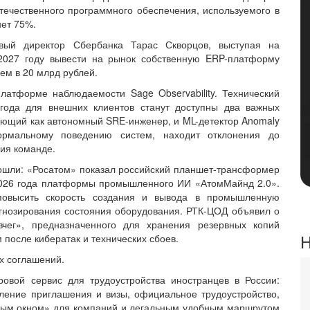
отечественного программного обеспечения, используемого в
нет 75%.
овый директор Сбербанка Тарас Скворцов, выступая на
 2027 году вывести на рынок собственную ERP-платформу
ем в 20 млрд рублей.
латформе наблюдаемости Sage Observability. Технический
года для внешних клиентов станут доступны два важных
отающий как автономный SRE-инженер, и ML-детектор Anomaly
нормальному поведению систем, находит отклонения до
ния команде.
вошли: «Росатом» показал российский планшет-трансформер
2026 года платформы промышленного ИИ «АтомМайнд 2.0».
повысить скорость создания и вывода в промышленную
гнозирования состояния оборудования. РТК-ЦОД объявил о
вчег», предназначенного для хранения резервных копий
Н
после кибератак и технических сбоев.
х соглашений.
овой сервис для трудоустройства иностранцев в России:
ение приглашения и визы, официальное трудоустройство,
диным окном» для компаний и легальным удобным маршрутом