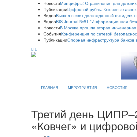
Новости
Минцифры: Ограничения для детских
Публикации
Цифровой рубль. Ключевые аспек
Видео
Вышел в свет долгожданный пятидесяты
Видео
BIS Journal №51 "Информационная без
Новости
В Москве прошла вторая инженерная
События
Конференция по сетевой безопаснос
Публикации
Опорная инфраструктура банков в
ГЛАВНАЯ
МЕРОПРИЯТИЯ
НОВОСТИ
Третий день ЦИПР–
«Ковчег» и цифрово