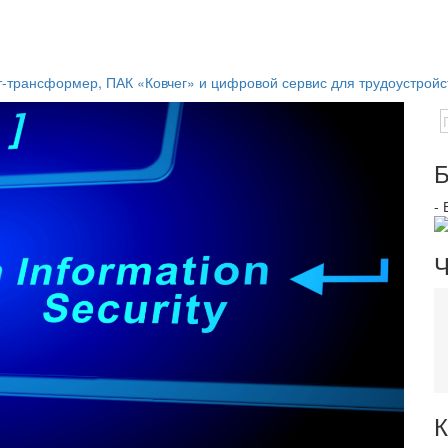
-трансформер, ПАК «Ковчег» и цифровой сервис для трудоустройс
Б
-
Ч
К