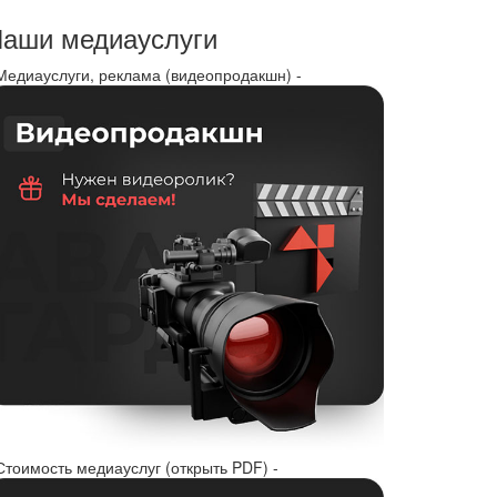
аши медиауслуги
 Медиауслуги, реклама (видеопродакшн) -
Стоимость медиауслуг (открыть PDF) -