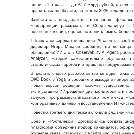
почти в 1,5 раза — до 97,7 млрд рублей, а доля 
правительстве области, по итогам 2026 года достиг
Заместитель председателя правления, финанс
конференции, рассказал, что Сбер планирует в
нового поколения, оценив потенциал рынка более ч
Т-Банк анонсировал появление AI-слоя в своей п
директор Игорь Маслов сообщил, что до конца 
обновления: ИИ-агент Observability AI Agent, раб
Analyzer, который самостоятельно обучается 
статистических порогов и отправляет предупрежде
В число ключевых разработок третьего дня также 
OKO Book 5 Yoga и сообщил о выходе в ноябре 
Новая версия решения поможет существенно 
эксплуатацию ИИ-решений для мониторинга и про
запуске программно-аппаратного комплекса «Ко
корпоративных данных и восстановления ИТ-систем 
Повестка третьего дня также включила ряд значимы
Сбер и «Ростелеком» договорились создать цифр
платформа объединит подбор кандидатов, оформл
открытие счёта, страховку и адаптацию, став «е