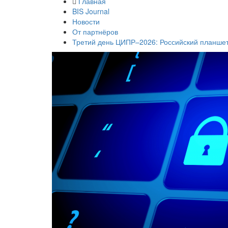
Главная
BIS Journal
Новости
От партнёров
Третий день ЦИПР–2026: Российский планшет