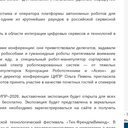
ботчика и оператора платформы автономных роботов для
 одним из крупнейших раундов в российской сервисной
ть в области интеграции цифровых сервисов и технологий в
ами конференции: они приветствовали делегатов, задавали
 робособаки и гуманоидные роботы притягивали внимание
ли еду, а специальный робот-манипулятор сортировал и
окий спектр роботизированных систем — от тяжелых
пуляторов Корпорации Робототехники и «Аскон» до
 и директор конференции ЦИПР Ольга Пивень пригласила
отов принять участие в качестве почетных гостей и спикеров
ИПР–2026, выставочная экспозиция будет открыта для всех
 бесплатно. Экспозиция будет представлена в зеркальных
ния необходимо зарегистрироваться на сайте и получить
- 
в
кой технологический фестиваль «Тех-ФрендлиВикенд». В
чные дискуссии с предпринимателями и экспертами о роли