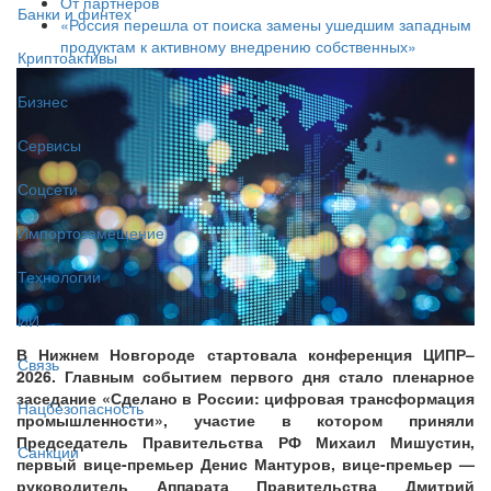
От партнёров
Банки и финтех
«Россия перешла от поиска замены ушедшим западным
продуктам к активному внедрению собственных»
Криптоактивы
Бизнес
Сервисы
Соцсети
Импортозамещение
Технологии
ИИ
В Нижнем Новгороде стартовала конференция ЦИПР–
Связь
2026. Главным событием первого дня стало пленарное
заседание «Сделано в России: цифровая трансформация
Нацбезопасность
промышленности», участие в котором приняли
Председатель Правительства РФ Михаил Мишустин,
Санкции
первый вице-премьер Денис Мантуров, вице-премьер —
руководитель Аппарата Правительства Дмитрий