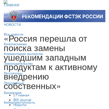
ГЛАВНАЯ
МЕРОПРИЯТИЯ
НОВОСТИ
«Россия перешла от
Все новости
поиска замены
Безопасникам
ушедшим западным
Комментарии экспертов
продуктам к активному
Законодательство
внедрению
Регуляторы
собственных»
Персданные
Биометрия
Главная
BIS Journal
Киберпреступность
Новости