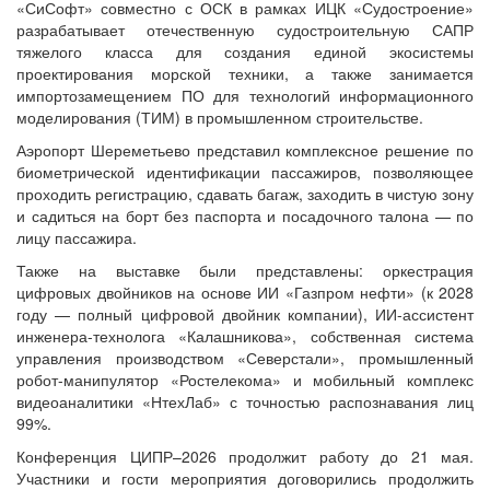
«СиСофт» совместно с ОСК в рамках ИЦК «Судостроение»
разрабатывает отечественную судостроительную САПР
тяжелого класса для создания единой экосистемы
проектирования морской техники, а также занимается
импортозамещением ПО для технологий информационного
моделирования (ТИМ) в промышленном строительстве.
Аэропорт Шереметьево представил комплексное решение по
биометрической идентификации пассажиров, позволяющее
проходить регистрацию, сдавать багаж, заходить в чистую зону
и садиться на борт без паспорта и посадочного талона — по
лицу пассажира.
Также на выставке были представлены: оркестрация
цифровых двойников на основе ИИ «Газпром нефти» (к 2028
году — полный цифровой двойник компании), ИИ-ассистент
инженера-технолога «Калашникова», собственная система
управления производством «Северстали», промышленный
робот-манипулятор «Ростелекома» и мобильный комплекс
видеоаналитики «НтехЛаб» с точностью распознавания лиц
99%.
Конференция ЦИПР–2026 продолжит работу до 21 мая.
Участники и гости мероприятия договорились продолжить