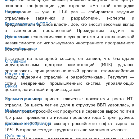
важность конференции для отрасли: «На этой площадке
Читалка
традиционно — уже в 11-й раз — собираются ведущие
отраслевые заказчики и разработчики, эксперты и
Рекомендации ФСТЭК
представители органов власти. Все, кто вносит весомый вклад
в выполнение поставленной Президентом задачи по
Публикации
укреплению технологического суверенитета и технологической
независимости от используемого иностранного программного
Все публикации
обеспечения».
Выступая на пленарной сессии, он заявил, что благодаря
О главном
индустриальным центрам компетенций (ИЦК) удалось
организовать принципиальноновый уровень взаимодействия
Регуляторы
между лидерами отраслей и разработчиками. Результат —
сотни внедренных промышленных систем, управляющих
Банки
цехами, логистикой и производством.
Угрозы и решения
Премьер-министр привел ключевые показатели роста ИТ-
отрасли. За шесть лет ее доля в структуре ВВП удвоилась, а
Инфраструктура
объем продаж российских продуктов и сервисов вырос почти в
4,5 раза, превысив по итогам прошлого года 5 трлн рублей.
Деловые мероприятия
Впервые с 2022 года экспорт российского софта вырос на
15%. В отрасли сегодня трудятся свыше миллиона человек.
Субъекты
Михаил Мишустин подтвердил сохранение основных мер