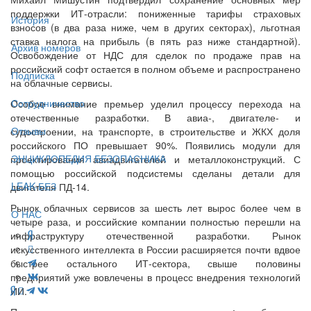
поддержки ИТ-отрасли: пониженные тарифы страховых
История
взносов (в два раза ниже, чем в других секторах), льготная
ставка налога на прибыль (в пять раз ниже стандартной).
Архив номеров
Освобождение от НДС для сделок по продаже прав на
российский софт остается в полном объеме и распространено
Подписка
на облачные сервисы.
Сотрудничество
Особое внимание премьер уделил процессу перехода на
отечественные разработки. В авиа-, двигателе- и
Отзывы
судостроении, на транспорте, в строительстве и ЖКХ доля
российского ПО превышает 90%. Появились модули для
ЭНЦИКЛОПЕДИЯ БЕЗОПАСНИКА
проектирования авиадвигателей и металлоконструкций. С
помощью российской подсистемы сделаны детали для
LEAK-БЕЗ
двигателя ПД-14.
Рынок облачных сервисов за шесть лет вырос более чем в
О НАС
четыре раза, и российские компании полностью перешли на
инфраструктуру отечественной разработки. Рынок
искусственного интеллекта в России расширяется почти вдвое
быстрее остального ИТ-сектора, свыше половины
предприятий уже вовлечены в процесс внедрения технологий
ИИ.