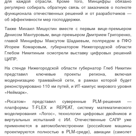
для каждой отрасли. Кроме того, Минцифры обязано
регулярно собирать обратную связь от заказчиков о полноте
функционала отечественных решений и от разработчиков —
об эффективности мер господдержки.
Также Михаил Мишустин вместе с первым вице-премьером
Денисом Мантуровым, вице-премьером Дмитрием Григоренко,
главой Минцифры Максутом Шадаевым, полпредом в ПФО
Игорем Комаровым, губернатором Нижегородской области
Глебом Никитиным осмотрели выставку цифровых решений
ЦИПР.
На стенде Нижегородской области губернатор Глеб Никитин
представил ключевые проекты региона, включая
модернизацию трамвайной сети, в рамках которой будет
реконструировано 110 км путей, и ИТ-кампус мирового уровня
«Неймарк».
«Росатом» представил суверенные PLM-решения —
платформы T-FLEX и REPEAT, систему математического
моделирования «Логос», технологии цифровых двойников и
виртуальных испытаний с ИИ. Отечественные САПР уже
применяются в автомобилестроении (российские машины
проектируются полностью в PLM-среде), авиации (самолет