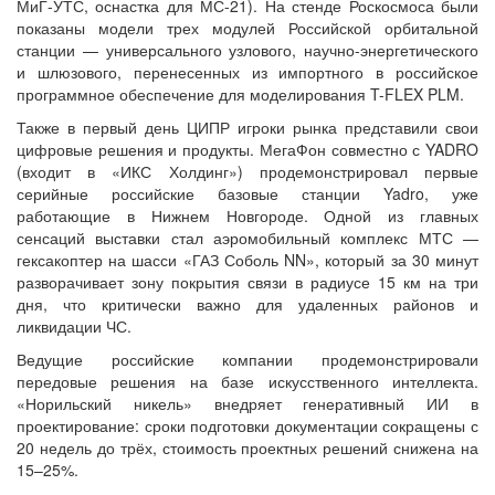
МиГ-УТС, оснастка для МС-21). На стенде Роскосмоса были
показаны модели трех модулей Российской орбитальной
станции — универсального узлового, научно-энергетического
и шлюзового, перенесенных из импортного в российское
программное обеспечение для моделирования T-FLEX PLM.
Также в первый день ЦИПР игроки рынка представили свои
цифровые решения и продукты. МегаФон совместно с YADRO
(входит в «ИКС Холдинг») продемонстрировал первые
серийные российские базовые станции Yadro, уже
работающие в Нижнем Новгороде. Одной из главных
сенсаций выставки стал аэромобильный комплекс МТС —
гексакоптер на шасси «ГАЗ Соболь NN», который за 30 минут
разворачивает зону покрытия связи в радиусе 15 км на три
дня, что критически важно для удаленных районов и
ликвидации ЧС.
Ведущие российские компании продемонстрировали
передовые решения на базе искусственного интеллекта.
«Норильский никель» внедряет генеративный ИИ в
проектирование: сроки подготовки документации сокращены с
20 недель до трёх, стоимость проектных решений снижена на
15–25%.