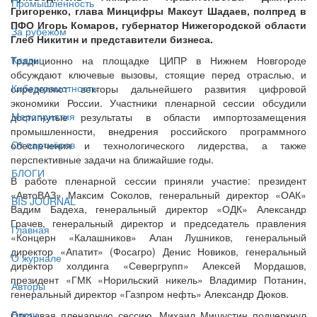
Промышленность
Григоренко, глава Минцифры Максут Шадаев, полпред в
ПФО Игорь Комаров, губернатор Нижегородской области
За рубежом
Глеб Никитин и представители бизнеса.
Кадры
Традиционно на площадке ЦИПР в Нижнем Новгороде
обсуждают ключевые вызовы, стоящие перед отраслью, и
Киберграмотность
определяют векторы дальнейшего развития цифровой
экономики России. Участники пленарной сессии обсудили
Мероприятия
достигнутые результаты в области импортозамещения
промышленности, внедрения российского программного
От партнёров
обеспечения и технологического лидерства, а также
перспективные задачи на ближайшие годы.
БЛОГИ
В работе пленарной сессии приняли участие: президент
«АвтоВАЗ» Максим Соколов, генеральный директор «ОАК»
BIS JOURNAL
Вадим Бадеха, генеральный директор «ОДК» Александр
Грачев, генеральный директор и председатель правления
Главная
«Концерн «Калашников» Алан Лушников, генеральный
директор «Апатит» (Фосагро) Денис Новиков, генеральный
О журнале
директор холдинга «Севергрупп» Алексей Мордашов,
президент «ГМК «Норильский никель» Владимир Потанин,
Авторы
генеральный директор «Газпром нефть» Александр Дюков.
Блоги
Открывая пленарную сессию, Михаил Мишустин подчеркнул