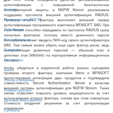
аутентификации с повышенной безопасностью
Читалка
многофакторной защиты, в NGFW Novum реализована
поддержка протокола внешней аутентификации RADIUS.
Рекомендации ФСТЭК
Проверку второго фактора выполняет внешний сервер
аутентификации программного комплекса MFASOFT SAS. При
Публикации
этом Novum способен передавать по протоколу RADIUS сразу
несколько факторов, поэтому вместо доменного пароля
Все публикации
пользователь может вводить ПИН-код своего аутентификатора
SAS. Тем самым можно убрать еще один фактор риска, ведь
О главном
компрометация доменных паролей — обычный этап в
цепочках атак (killchain) на корпоративные информационные
Регуляторы
системы.
Чтобы убедиться в корректной работе разных сценариев
Банки
проверки второго фактора, компании Ideco и MFASOFT
протестировали интеграцию двух продуктов и подтвердили
Угрозы и решения
совместимость Secure Authentication Server в качестве
внешней системы аутентификации для NGFW Novum. Такая
Инфраструктура
связка позволяет повысить уровень защищенности за счет
использования второго фактора, снизив при этом совокупную
Деловые мероприятия
стоимость владения решением за счет централизации
управления.
Субъекты