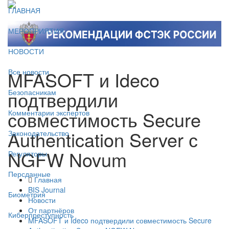
ГЛАВНАЯ
МЕРОПРИЯТИЯ
НОВОСТИ
MFASOFT и Ideco
Все новости
подтвердили
Безопасникам
совместимость Secure
Комментарии экспертов
Authentication Server с
Законодательство
NGFW Novum
Регуляторы
Персданные
Главная
BIS Journal
Биометрия
Новости
От партнёров
Киберпреступность
MFASOFT и Ideco подтвердили совместимость Secure