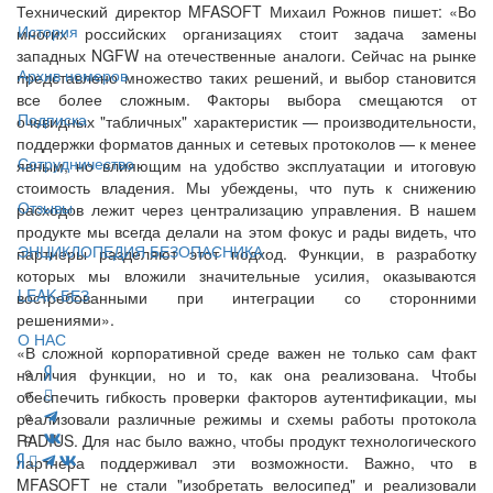
Технический директор MFASOFT Михаил Рожнов пишет: «Во
История
многих российских организациях стоит задача замены
западных NGFW на отечественные аналоги. Сейчас на рынке
Архив номеров
представлено множество таких решений, и выбор становится
все более сложным. Факторы выбора смещаются от
Подписка
очевидных "табличных" характеристик — производительности,
поддержки форматов данных и сетевых протоколов — к менее
Сотрудничество
явным, но влияющим на удобство эксплуатации и итоговую
стоимость владения. Мы убеждены, что путь к снижению
Отзывы
расходов лежит через централизацию управления. В нашем
продукте мы всегда делали на этом фокус и рады видеть, что
ЭНЦИКЛОПЕДИЯ БЕЗОПАСНИКА
партнеры разделяют этот подход. Функции, в разработку
которых мы вложили значительные усилия, оказываются
LEAK-БЕЗ
востребованными при интеграции со сторонними
решениями».
О НАС
«В сложной корпоративной среде важен не только сам факт
наличия функции, но и то, как она реализована. Чтобы
обеспечить гибкость проверки факторов аутентификации, мы
реализовали различные режимы и схемы работы протокола
RADIUS. Для нас было важно, чтобы продукт технологического
партнера поддерживал эти возможности. Важно, что в
MFASOFT не стали "изобретать велосипед" и реализовали