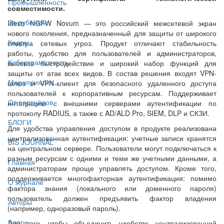
Промышленность
совместимости.
За рубежом
Ideco NGFW Novum — это российский межсетевой экран
нового поколения, предназначенный для защиты от широкого
Кадры
спектра сетевых угроз. Продукт отличают стабильность
работы, удобство для пользователей и администраторов,
Киберграмотность
высокое быстродействие и широкий набор функций для
защиты от атак всех видов. В состав решения входят VPN-
Мероприятия
шлюз и VPN-клиент для безопасного удаленного доступа
пользователей к корпоративным ресурсам. Поддерживает
От партнёров
интеграцию с внешними серверами аутентификации по
протоколу RADIUS, а также с AD/ALD Pro, SIEM, DLP и СКЗИ.
БЛОГИ
Для удобства управления доступом в продукте реализована
централизованная аутентификация: учетные записи хранятся
BIS JOURNAL
на центральном сервере. Пользователи могут подключаться к
разным ресурсам с одними и теми же учетными данными, а
Главная
администраторам проще управлять доступом. Кроме того,
поддерживается многофакторная аутентификация: помимо
О журнале
фактора знания (локального или доменного пароля)
пользователь должен предъявить фактор владения
Авторы
(например, одноразовый пароль).
Блоги
Для того, чтобы объединить удобство централизованной