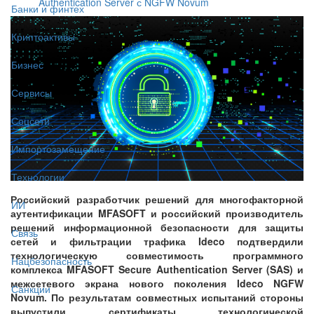
Authentication Server с NGFW Novum
Банки и финтех
Криптоактивы
Бизнес
Сервисы
Соцсети
Импортозамещение
Технологии
Российский разработчик решений для многофакторной
ИИ
аутентификации MFASOFT и российский производитель
решений информационной безопасности для защиты
Связь
сетей и фильтрации трафика Ideco подтвердили
технологическую совместимость программного
Нацбезопасность
комплекса MFASOFT Secure Authentication Server (SAS) и
межсетевого экрана нового поколения Ideco NGFW
Санкции
Novum. По результатам совместных испытаний стороны
выпустили сертификаты технологической