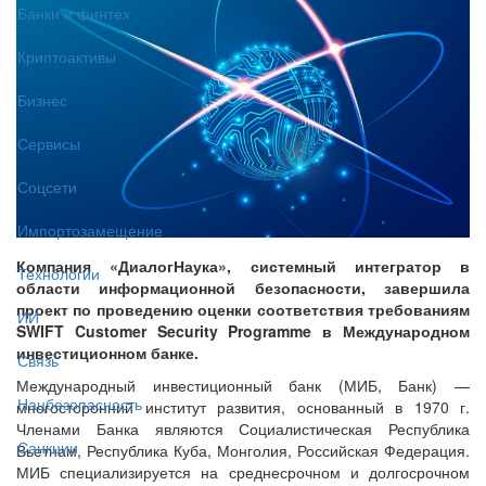
Банки и финтех
Криптоактивы
Бизнес
Сервисы
Соцсети
Импортозамещение
Компания «ДиалогНаука», системный интегратор в
Технологии
области информационной безопасности, завершила
проект по проведению оценки соответствия требованиям
ИИ
SWIFT Customer Security Programme в Международном
инвестиционном банке.
Связь
Международный инвестиционный банк (МИБ, Банк) —
Нацбезопасность
многосторонний институт развития, основанный в 1970 г.
Членами Банка являются Социалистическая Республика
Санкции
Вьетнам, Республика Куба, Монголия, Российская Федерация.
МИБ специализируется на среднесрочном и долгосрочном