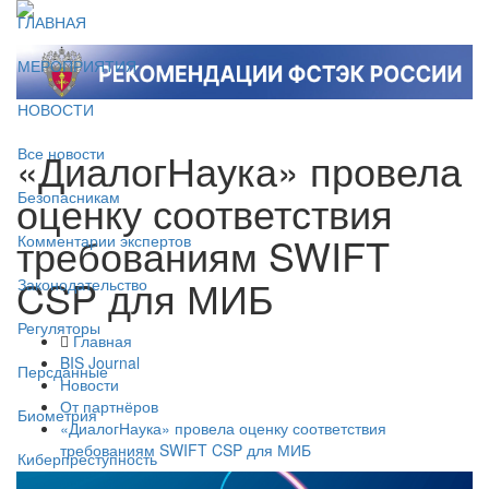
ГЛАВНАЯ
МЕРОПРИЯТИЯ
НОВОСТИ
«ДиалогНаука» провела
Все новости
оценку соответствия
Безопасникам
требованиям SWIFT
Комментарии экспертов
CSP для МИБ
Законодательство
Регуляторы
Главная
BIS Journal
Персданные
Новости
От партнёров
Биометрия
«ДиалогНаука» провела оценку соответствия
требованиям SWIFT CSP для МИБ
Киберпреступность