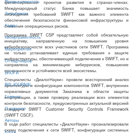
Промышленность
финансировании проектов развития в странах-членах.
Международный статус Банка повышает значимость
За рубежом
соблюдения требований SWIFT как важного элемента
обеспечения безопасности финансовой инфраструктуры и
Кадры
снижения операционных рисков.
Программа SWIFT CSP представляет собой обязательную
Киберграмотность
инициативу, направленную на повышение уровня
кибербезопасности всех участников сети SWIFT. Программа
Мероприятия
не только устанавливает единые требования к защите
инфраструктуры, обеспечивающей подключение к SWIFT, но и
От партнёров
направлена на минимизацию киберрисков, повышение
прозрачности и устойчивости всей экосистемы.
БЛОГИ
Специалисты «ДиалогНауки» провели всесторонний анализ
BIS JOURNAL
архитектуры и конфигурации компонентов SWIFT, внутренних
нормативных документов Заказчика в области защиты
Главная
информации, а также проверку реализации всех элементов
контроля безопасности, предусмотренных актуальной версией
О журнале
стандарта SWIFT Customer Security Controls Framework
(SWIFT CSCF).
Авторы
В ходе работ специалисты «ДиалогНауки» проанализировали
схему подключения к сети SWIFT, конфигурации системных
Блоги