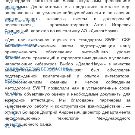
подтвердила соответствие Банка актуальным требованиям
программы. Дополнительно мы предложили комплекс мер,
История
направленных на усиление киберустойчивости и повышение
уровня защиты ключевых систем в долгосрочной
Архив номеров
перспективе», — прокомментировал Антон Игоревич
Свинцицкий, директор по консалтингу АО «ДиалогНаука».
Подписка
«Для нас ежегодная оценка по стандартам SWIFT CSP
Сотрудничество
является необходимым шагом, подтверждающим нашу
приверженность обеспечению высочайшего уровня
Отзывы
безопасности транзакций и корпоративных данных в условиях
нарастающих киберугроз. Выбор «ДиалогНауки» в качестве
ЭНЦИКЛОПЕДИЯ БЕЗОПАСНИКА
аккредитованного CSP Assessor был обусловлен
подтвержденной компетенцией и опытом интегратора.
LEAK-БЕЗ
Профессионализм команды и четкое соблюдение
методологии SWIFT позволили нам в установленные сроки
О НАС
получить объективную оценку и необходимые документы для
ежегодной аттестации. Мы благодарны партнерам за
качественную работу и конструктивное взаимодействие», —
отметил Бочаров Дмитрий Андреевич, директор департамента
информационных технологий Международного
инвестиционного банка.