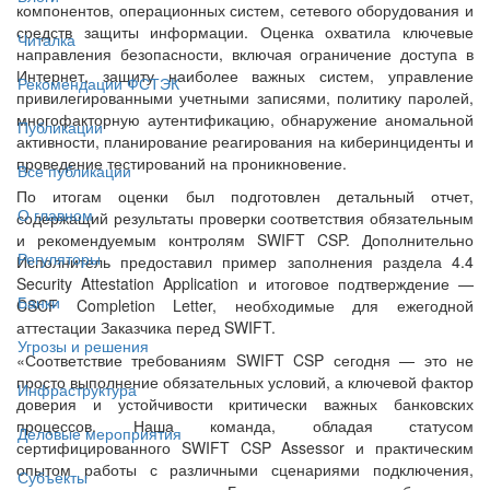
компонентов, операционных систем, сетевого оборудования и
средств защиты информации. Оценка охватила ключевые
Читалка
направления безопасности, включая ограничение доступа в
Интернет, защиту наиболее важных систем, управление
Рекомендации ФСТЭК
привилегированными учетными записями, политику паролей,
многофакторную аутентификацию, обнаружение аномальной
Публикации
активности, планирование реагирования на киберинциденты и
проведение тестирований на проникновение.
Все публикации
По итогам оценки был подготовлен детальный отчет,
О главном
содержащий результаты проверки соответствия обязательным
и рекомендуемым контролям SWIFT CSP. Дополнительно
Регуляторы
Исполнитель предоставил пример заполнения раздела 4.4
Security Attestation Application и итоговое подтверждение —
Банки
CSCF Completion Letter, необходимые для ежегодной
аттестации Заказчика перед SWIFT.
Угрозы и решения
«Соответствие требованиям SWIFT CSP сегодня — это не
просто выполнение обязательных условий, а ключевой фактор
Инфраструктура
доверия и устойчивости критически важных банковских
процессов. Наша команда, обладая статусом
Деловые мероприятия
сертифицированного SWIFT CSP Assessor и практическим
опытом работы с различными сценариями подключения,
Субъекты