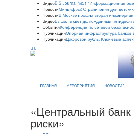
Видео
BIS Journal №51 "Информационная без
Новости
Минцифры: Ограничения для детских
Новости
В Москве прошла вторая инженерная
Видео
Вышел в свет долгожданный пятидесяты
События
Конференция по сетевой безопаснос
Публикации
Опорная инфраструктура банков в
Публикации
Цифровой рубль. Ключевые аспек
ГЛАВНАЯ
МЕРОПРИЯТИЯ
НОВОСТИ
«Центральный банк м
риски»