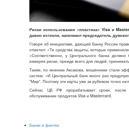
Риски использования «пластика» Visa и Maste
давно истекли, напомнил председатель думско
Говоря об инициативе, дающей Банку России право
отметил: «Те средства защиты, которые применялис
>Соответственно, у Центрального банка должно 
измеряя риски, прежде всего для людей, принимат
Также, по мнению Аксакова, мошенники стали эфф
систем: «И Центральный банк много раз предупреж
"Мир". Поэтому эти карты уже за рубежом точно нел
Сейчас ЦБ РФ прорабатывает сроки, после к
обслуживание продуктов Visa и Mastercard.
Банки и финтех