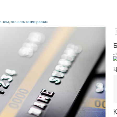
том, что есть такие риски»
Б
-
Ч
К